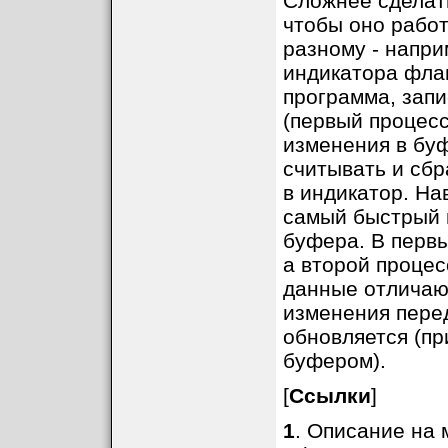
Сложнее сделат
чтобы оно работ
разному - напри
индикатора флаг
программа, зап
(первый процесс
изменения в буф
считывать и сб
в индикатор. На
самый быстрый 
буфера. В перв
а второй процес
данные отличаю
изменения пере
обновляется (пр
буфером).
[
Ссылки
]
1
. Описание на