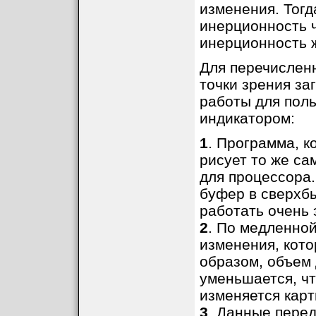
изменения. Тогд
инерционность ч
инерционность ж
Для перечислен
точки зрения за
работы для пол
индикатором:
1
. Программа, к
рисует то же са
для процессора.
буфер в сверхб
работать очень
2
. По медленной
изменения, кот
образом, объем 
уменьшается, чт
изменяется карт
3
. Данные перед