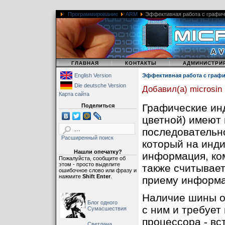
Программирование
ARM
Эффективная работа с графич
|
|
|
ГЛАВНАЯ
КОНТАКТЫ
АДМИНИСТРИ
English Version
Эффективная работа с граф
Die deutsche Version
Добавил(а) microsin
Карта сайта
Графические ин
Поделиться
цветной) имеют
последовательн
Расширенный поиск
который на инд
Нашли опечатку?
информация, ко
Пожалуйста, сообщите об
этом - просто выделите
также считывает
ошибочное слово или фразу и
нажмите
Shift Enter
.
приему информац
Наличие шины о
Блог одного
с ним и требует
Сумасшествия
процессора - вс
Светлана,