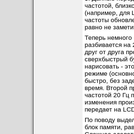
частотой, близк
(например, для 
частоты обновле
равно не замети
Теперь немного
разбивается на
друг от друга п
сверхбыстрый бу
нарисовать - эт
режиме (основно
быстро, без зад
время. Второй п
частотой 20 Гц 
изменения прои
передает на LCD
По поводу выдел
блок памяти, ра