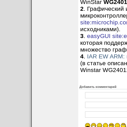
WinStar
WG2401
2
. Графический
микроконтроллер
site:microchip.c
исходниками).
3
.
easyGUI site:
которая поддер
множество граф
4
.
IAR EW ARM: к
(в статье опис
Winstar
WG240
1
Добавить комментарий