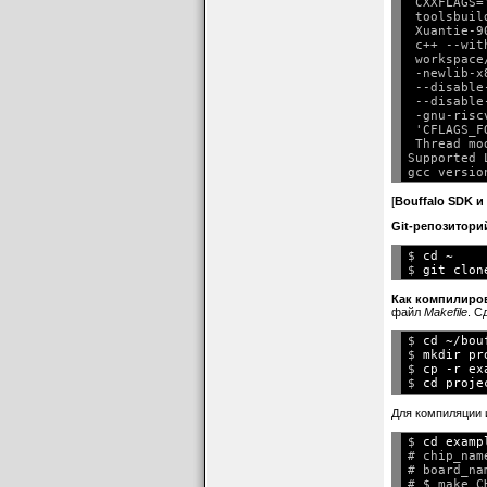
 CXXFLAGS=
 toolsbuil
 Xuantie-9
 c++ --wit
 workspace
 -newlib-x
 --disable
 --disable
 -gnu-risc
 'CFLAGS_F
 Thread mo
Supported 
[
Bouffalo SDK 
Git-репозитори
$ 
cd ~
$ 
Как компилиро
файл
Makefile
. С
$ 
cd ~/bou
$ 
mkdir pr
$ 
cp -r ex
$ 
Для компиляции 
$ 
cd examp
# chip_nam
# board_na
# $ make C