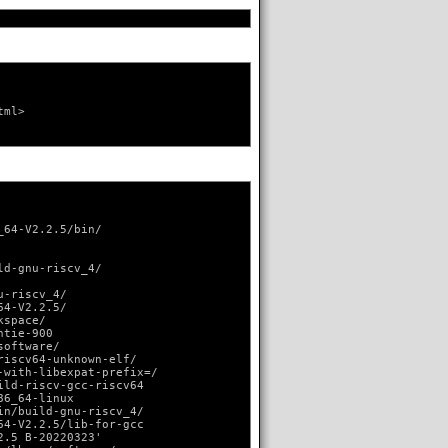
ml>

64-V2.2.5/bin/

d-gnu-riscv_4/

-riscv_4/

4-V2.2.5/

space/

tie-900

oftware/

iscv64-unknown-elf/

with-libexpat-prefix=/

ld-riscv-gcc-riscv64

6_64-linux

n/build-gnu-riscv_4/

4-V2.2.5/lib-for-gcc

.5 B-20220323'
