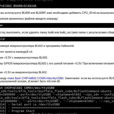
P=bl602 BOARD=bl602dk 
 вы используете BL808 или BL606P, вам необходимо добавить CPU_ID=id на вышеуказан
даления временных файлов введите команду:
тку выполнить, если удалить папку build или build_out (имя папки с результатами сбор
примере микроконтроллера BL602 и программы helloworld:
алог проекта командой cd.
ние +3.3V с микроконтроллера BL602.
жку GPIO8 микроконтроллера BL602 с его шиной питания +3.3V. При включении питания 
ние +3.3V на микроконтроллер BL602.
манду
make flash CHIP=bl602 COMX=/dev/ttyUSB0
. Замечание: если вы используете BL
шеуказанной основе, id может быть m0 или d0.
sh CHIP=bl602 COMX=/dev/ttyUSB0
_sdk/tools/bflb_tools/bouffalo_flash_cube/BLFlashCommand-ubuntu -
e=2000000 --port=/dev/ttyUSB0 --chipname=bl602 --cpu_id= --config
lo_sdk/tools/bflb_tools/bouffalo_flash_cube/BLFlashCommand-ubuntu
te=2000000', '--port=/dev/ttyUSB0', '--chipname=bl602', '--cpu_id
014] - Serial port is /dev/ttyUSB0

014] - ==================================================

015] - Program Start
