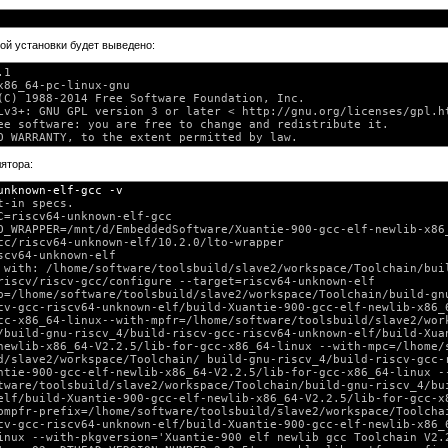
ой установки будет выведено:
1

x86_64-pc-linux-gnu

(C) 1988-2014 Free Software Foundation, Inc.

Lv3+: GNU GPL version 3 or later < http://gnu.org/licenses/gpl.ht
ee software: you are free to change and redistribute it.

ятора:
unknown-elf-gcc -v
t-in specs.

C=riscv64-unknown-elf-gcc

O_WRAPPER=/mnt/d/EmbeddedSoftware/Xuantie-900-gcc-elf-newlib-x86_
cc/riscv64-unknown-elf/10.2.0/lto-wrapper

scv64-unknown-elf

 with: /lhome/software/toolsbuild/slave2/workspace/Toolchain/buil
riscv/riscv-gcc/configure --target=riscv64-unknown-elf

p=/lhome/software/toolsbuild/slave2/workspace/Toolchain/build-gnu
cv-gcc-riscv64-unknown-elf/build-Xuantie-900-gcc-elf-newlib-x86_6
cc-x86_64-linux--with-mpfr=/lhome/software/toolsbuild/slave2/work
/build-gnu-riscv_4/build-riscv-gcc-riscv64-unknown-elf/build-Xuan
newlib-x86_64-V2.2.5/lib-for-gcc-x86_64-linux --with-mpc=/lhome/s
d/slave2/workspace/Toolchain/ build-gnu-riscv_4/build-riscv-gcc-r
ntie-900-gcc-elf-newlib-x86_64-V2.2.5/lib-for-gcc-x86_64-linux --
tware/toolsbuild/slave2/workspace/Toolchain/build-gnu-riscv_4/bui
elf/build-Xuantie-900-gcc-elf-newlib-x86_64-V2.2.5/lib-for-gcc-x8
bmpfr-prefix=/lhome/software/toolsbuild/slave2/workspace/Toolchai
cv-gcc-riscv64-unknown-elf/build-Xuantie-900-gcc-elf-newlib-x86_6
inux --with-pkgversion='Xuantie-900 elf newlib gcc Toolchain V2.2