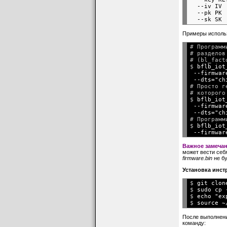
  --iv IV 
  --pk PK 
Примеры использ
# Программ
# разделов
# (bl_fact
$ 
bflb_iot
 --firmwar
 --dts="ch

# Просто 
# которого
$ 
bflb_iot
 --firmwar
 --dts="ch

# Програм
$ 
bflb_iot
 --firmwar
Важное замеча
может вести себя
firmware.bin
не бу
Установка инст
$ 
git clon
$ 
sudo cp 
$ 
echo "ex
$ 
source ~
После выполнени
команду: