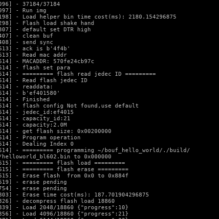
096] - 37184/37184

097] - Run img

198] - Load helper bin time cost(ms): 2180.154296875

298] - Flash load shake hand

307] - default set DTR high

407] - clean buf

408] - send sync

613] - ack is b'4f4b'

613] - Read mac addr

614] - MACADDR: 570fe24cb97c

614] - flash set para

614] - ========= flash read jedec ID =========

614] - Read flash jedec ID

614] - readdata:

614] - b'ef401580'

614] - Finished

614] - flash config Not found,use default

614] - jedec_id:ef4015

614] - capacity_id:21

614] - capacity:2.0M

614] - get flash size: 0x00200000

614] - Program operation

614] - Dealing Index 0

614] - ========= programming ~/bouf_hello_world/./build/

/helloworld_bl602.bin to 0x000000

615] - ========= flash load =========

615] - ========= flash erase =========

615] - Erase flash  from 0x0 to 0x884f

619] - erase pending

754] - erase pending

803] - Erase time cost(ms): 187.701904296875

826] - decompress flash load 18860

839] - Load 2048/18860 {"progress":10}

856] - Load 4096/18860 {"progress":21}
