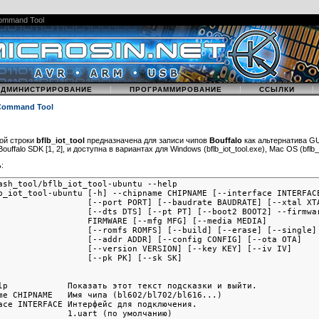
Command Tool
|
|
|
АДМИНИСТРИРОВАНИЕ
ПРОГРАММИРОВАНИЕ
ССЫЛКИ
 Command Tool
ой строки
bflb_iot_tool
предназначена для записи чипов
Bouffalo
как альтернатива G
ouffalo SDK [1, 2], и доступна в вариантах для Windows (bflb_iot_tool.exe), Mac OS (bflb_io
:
ash_tool/bflb_iot_tool-ubuntu --help

b_iot_tool-ubuntu [-h] --chipname CHIPNAME [--interface INTERFACE
                  [--port PORT] [--baudrate BAUDRATE] [--xtal XTA
                  [--dts DTS] [--pt PT] [--boot2 BOOT2] --firmwar
                  FIRMWARE [--mfg MFG] [--media MEDIA]

                  [--romfs ROMFS] [--build] [--erase] [--single]

                  [--addr ADDR] [--config CONFIG] [--ota OTA]

                  [--version VERSION] [--key KEY] [--iv IV]

lp            Показать этот текст подсказки и выйти.

me CHIPNAME   Имя чипа (bl602/bl702/bl616...)

ace INTERFACE Интерфейс для подключения.

              1.uart (по умолчанию)
