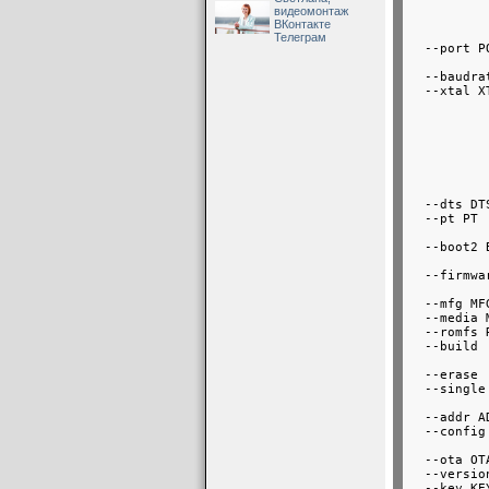
          
видеомонтаж
          
ВКонтакте
          
Телеграм
  --port P
          
  --baudra
  --xtal X
          
          
          
          
          
          
          
  --dts DT
  --pt PT 
          
  --boot2 
          
  --firmwa
          
  --mfg MF
  --media 
  --romfs 
  --build 
          
  --erase 
  --single
          
  --addr A
  --config
          
  --ota OT
  --versio
  --key KE