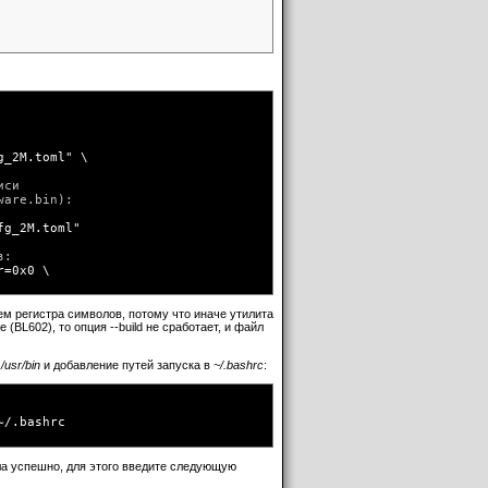
_2M.toml" \

си

are.bin):

g_2M.toml" 

:

=0x0 \

ием регистра символов, потому что иначе утилита
(BL602), то опция --build не сработает, и файл
я
/usr/bin
и добавление путей запуска в
~/.bashrc
:
~/.bashrc
а успешно, для этого введите следующую