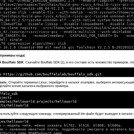
'-g -O2 -DTHEAD_VERSION_NUMBER=2.2.5' --enable-libgcctf --prefix=
d/slave2/workspace/Toolchain/build-gnu-riscv_4/build-riscv-gcc-ri
00-gcc-elf-newlib-x86_64-V2.2.5 --disable-shared --disable-thread
h-system-zlib --enable-tls --with-newlib --with-sysroot=/lhome/so
/Toolchain/build-gnu-riscv_4/build-riscv-gcc-riscv64-unknown-elf/
86_64-V2.2.5/riscv64-unknown-elf --with-native-system-header-dir=
-libmudflap --disable-libssp --disable-libquadmath --disable-libg
-tm-clone-registry --src=/lhome/software/toolsbuild/slave2/worksp
v_4/./source/riscv/riscv-gcc --enable-multilib --with-abi=lp64d -
OR_TARGET=-Os   -mcmodel=medany' 'CXXFLAGS_FOR_TARGET=-Os   -mcmo
del: single

LTO compression algorithms: zlib

и примеры кода
]
й Bouffalo SDK
. Скачайте Bouffalo SDK [1], в его составе есть множество примеров, г
вать
. Откройте терминал Linux, перейдите в каталог examples, выберите интересующий
делайте копию каталога выбранного примера.
ffalo_sdk
ojects
amples/helloworld projects/helloworld
используйте следующую команду, сгенерированный bin-файл будет выведен в каталог
les/helloworld
e — модель чипа, можно указать bl702, bl616, bl808, bl606p.

me — название макетной платы, подробности смотрите в каталоге bsp
HIP=chip_name BOARD=board_name
