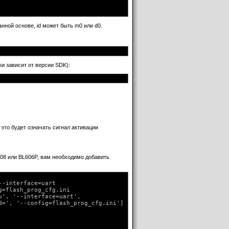
ной основе, id может быть m0 или d0.
ки зависит от версии SDK):
это будет означать сигнал активации
808 или BL606P, вам необходимо добавить
-interface=uart

=flash_prog_cfg.ini

', '--interface=uart',

=', '--config=flash_prog_cfg.ini']
