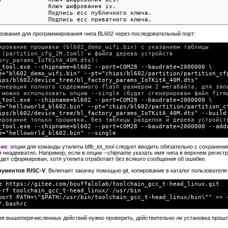
              Ключ шифрования iv.

              Подпись ecc публичного ключа.

ования для программирования чипа BL602 через последовательный порт:
ирование прошивки (bl602_demo_wifi.bin) с указанием таблицы

 (partition_cfg_2M.toml) и файла дерева устройств

ory_params_IoTKitA_40M.dts):

_tool.exe --chipname=bl602 --port=COM28 --baudrate=2000000 \

e="bl602_demo_wifi.bin" --pt="chips/bl602/partition/partition_cfg
ips/bl602/device_tree/bl_factory_params_IoTKitA_40M.dts"
генерация полного содержимого flash размером 2 мегабайта, для запи
 можно использовать опцию --single (будет сгенерирован файл firmw
_tool.exe --chipname=bl602 --port=COM28 --baudrate=2000000 \

e="helloworld_bl602.bin" --pt="chips/bl602/partition/partition_cf
ips/bl602/device_tree/bl_factory_params_IoTKitA_40M.dts" --build
мирование только прошивки, без таблицы разделов и дерева устройств
_tool.exe --chipname=bl602 --port=COM28 --baudrate=2000000 --addr
e="helloworld_bl602.bin" --single 
ние
: опции для команды утилиты bflb_iot_tool следует вводить обязательно с сохранен
 неадекватно. Например, если в опции --chipname указать имя чипа в верхнем регистре 
дет сформирован, хотя утилита отработает без всякого сообщения об ошибке.
рументов RISC-V
. Включает закачку помощью git, копирование в каталог пользовател
e https://gitee.com/bouffalolab/toolchain_gcc_t-head_linux.git
-rf toolchain_gcc_t-head_linux/ /usr/bin
port PATH=\"$PATH:/usr/bin/toolchain_gcc_t-head_linux/bin\"" >> 
/.bashrc
я вышеперечисленных действий нужно проверить, действительно ли установка прошл