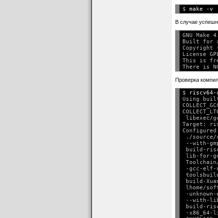
$ 
В случае успешн
GNU Make 4.
Built for 
Copyright 
License GP
This is fr
Проверка компил
$ 
riscv64-
Using buil
COLLECT_GC
COLLECT_LT
 libexec/g
Target: ri
Configured
 ./source/
 --with-gm
 build-ris
 lib-for-g
 Toolchain
 -gcc-elf-
 toolsbuil
 build-Xua
 lhome/sof
 -unknown-
 --with-li
 build-ris
 -x86_64-l