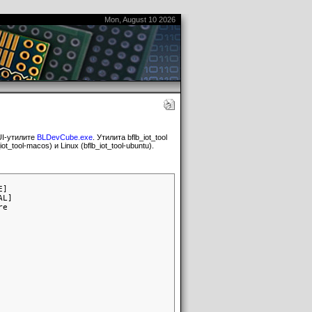
Mon, August 10 2026
UI-утилите
BLDevCube.exe
. Утилита bflb_iot_tool
t_tool-macos) и Linux (bflb_iot_tool-ubuntu).
]

L]

e
