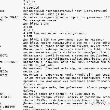
              2.jlink

              3.cklink

              4.openocd

ORT           Используемый последовательный порт (/dev/ttyUSB0)

              или серийный номер jlink.

te BAUDRATE   Скорость последовательного порта, по умолчанию 1152
TAL           Тип кварца на плате.

              Для bl602 1:24M

              2:32M

              3:38.4M

              4:40M (по умолчанию, если не указано)

              5:26M

              Для bl702 1:32M (по умолчанию, если не указано)

              Для bl616 просто используйте значение 7 (auto adjus
S             Опционально, выбор файла используемого device tree

              Обязательно, таблица разделов (partition table) fla
              по умолчанию находится в chips/chipname/partition.

BOOT2         Обязательно, boot2 бинарник в качестве bootloader, 
              находится в chips/chipname/builtin_imgs/boot2_isp_x
re FIRMWARE   Обязательно, двоичный файл прошивки, который был со
              из SDK bl_iot_sdk.

G             Опционально, бинарный файл mfg, используется только
MEDIA         media bin

ROMFS         Опционально, директория romfs (romfs dir) для созда
              Только сгенерировать полный образ содержимого flash
              прошивки. По умолчанию имя выходного файла firmware
              Стереть чип.

              Загрузить один файл, без добавления таблицы раздело
              файлов.

DDR           Байтовый адрес для записи, по умолчанию 0.

 CONFIG       Файл конфигурации eflash loader, по умолчанию испол
              chips/blXXXX/eflash_loader/eflash_loader_cfg.ini.

A             Директория ota-файла, по умолчанию chips/blXXXX/ota
n VERSION     version

Y             Ключ шифрования aes.
