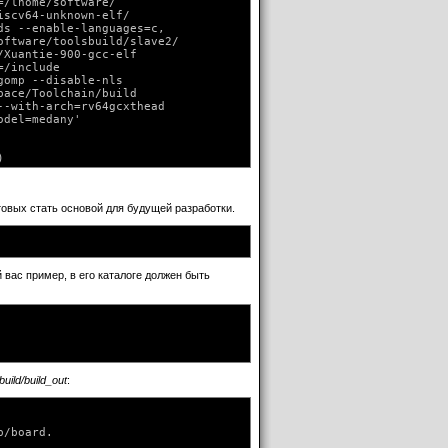
/lhome/software/

scv64-unknown-elf/

s --enable-languages=c,

ftware/toolsbuild/slave2/

Xuantie-900-gcc-elf

/include

omp --disable-nls

ace/Toolchain/build

-with-arch=rv64gcxthead

del=medany'

отовых стать основой для будущей разработки.
 вас пример, в его каталоге должен быть
build/build_out
:
/board.
