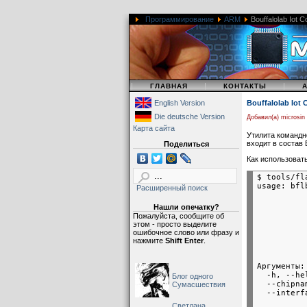
Программирование
ARM
Bouffalolab Iot 
|
|
|
ГЛАВНАЯ
КОНТАКТЫ
English Version
Bouffalolab Iot
Die deutsche Version
Добавил(а) microsin
Карта сайта
Утилита командн
входит в состав B
Поделиться
Как использовать
$ tools/fl
usage: bfl
Расширенный поиск
          
          
Нашли опечатку?
          
Пожалуйста, сообщите об
          
этом - просто выделите
          
ошибочное слово или фразу и
          
нажмите
Shift Enter
.
Аргументы:

  -h, --he
Блог одного
  --chipna
Сумасшествия
  --interf
          
Светлана,