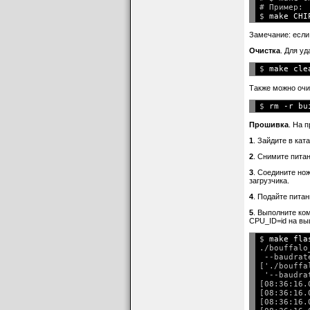
# Пример:

$ 
make CHI
Замечание: если
Очистка
. Для у
$ 
Также можно очис
$ 
Прошивка
. На 
1
. Зайдите в кат
2
. Снимите пита
3
. Соедините но
загрузчика.
4
. Подайте пита
5
. Выполните ко
CPU_ID=id на вы
$ 
make fla
./bouffalo
 --baudrat
['./bouffa
 '--baudra
[08:36:16.
[08:36:16.
[08:36:16.