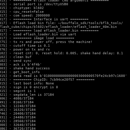
015] - ========= eflash loader cmd arguments =========

015] - serial port is /dev/ttyUSB0

015] - chiptype: bl602

015] - cpu_reset=False

017] - com speed: 2000000

017] - ========= Interface is uart =========

017] - Eflash load bin file: ~/bouffalo_sdk/tools/bflb_tools/

flash_cube/chips/bl602/eflash_loader/eflash_loader_40m.bin

017] - ========= load eflash_loader.bin =========

017] - Load eflash_loader.bin via uart

017] - ========= image load =========

275] - tx rx and power off, press the machine!

275] - cutoff time is 0.1

376] - power on tx and rx

102] - reset cnt: 0, reset hold: 0.005, shake hand delay: 0.1

102] - clean buf

102] - send sync

303] - ack is b'4f4b'

303] - shake hand success

314] - get_boot_info

315] - data read is b'010000000000000003000000570fe24cb97c1600'

315] - ========= ChipID: 7cb94ce20f57 =========

315] - last boot info: None

315] - sign is 0 encrypt is 0

315] - segcnt is 1

321] - segdata_len is 37184

406] - 4080/37184

491] - 8160/37184

576] - 12240/37184

661] - 16320/37184

746] - 20400/37184

831] - 24480/37184

915] - 28560/37184

000] - 32640/37184

086] - 36720/37184
