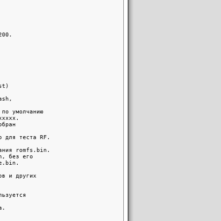
00.

t)

sh,

по умолчанию

xxxx.

бран

 для теста RF.

ния romfs.bin.

, без его

.bin.

в и других

ьзуется

.
