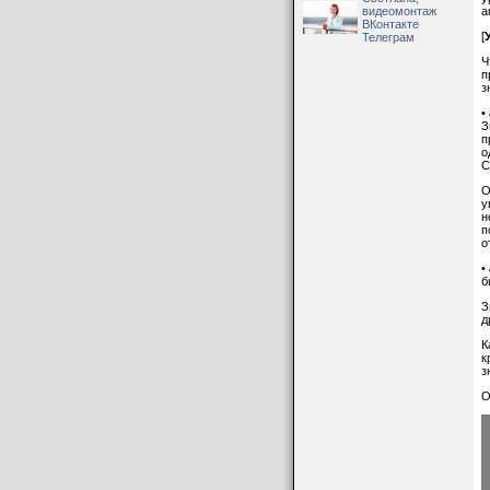
видеомонтаж
a
ВКонтакте
[
Телеграм
Ч
п
з
•
З
п
о
С
О
у
н
п
о
•
б
З
д
К
к
з
О