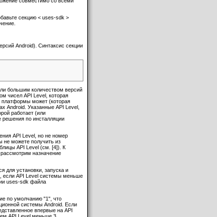
ложение совместимо со всеми
авьте секцию < uses-sdk >
ачение.
версий Android). Синтаксис секции
или большим количеством версий
м чисел API Level, которая
ия платформы может (которая
х Android. Указанные API Level,
рой работает (или
е решения по инсталляции
ния API Level, но не номер
ы не можете получить из
ицы API Level (см. [4]). К
ерь рассмотрим назначение
я для установки, запуска и
, если API Level системы меньше
ции uses-sdk файла
ие по умолчанию "1", что
ионной системы Android. Если
едставленное впервые на API
нем API Level меньше 3