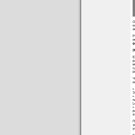
О
к
a
Р
и
g
[
Е
р
м
с
р
Ч
и
•
З
•
п
L
•
р
а
П
з
у