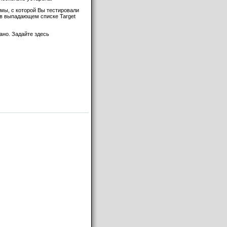
емы, с которой Вы тестировали
 в выпадающем списке Target
ано. Задайте здесь