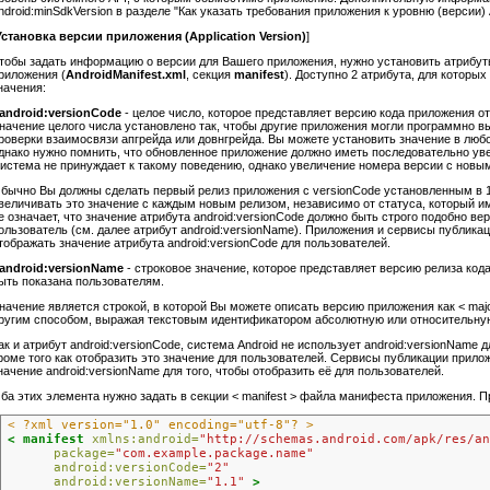
ndroid:minSdkVersion в разделе "Как указать требования приложения к уровню (версии) A
Установка версии приложения (Application Version)
]
тобы задать информацию о версии для Вашего приложения, нужно установить атрибу
риложения (
AndroidManifest.xml
, секция
manifest
). Доступно 2 атрибута, для которы
начения:
android:versionCode
- целое число, которое представляет версию кода приложения от
начение целого числа установлено так, чтобы другие приложения могли программно в
роверки взаимосвязи апгрейда или довнгрейда. Вы можете установить значение в любое
днако нужно помнить, что обновленное приложение должно иметь последовательно ув
истема не принуждает к такому поведению, однако увеличение номера версии с новы
бычно Вы должны сделать первый релиз приложения с versionCode установленным в 1
величивать это значение с каждым новым релизом, независимо от статуса, который име
е означает, что значение атрибута android:versionCode должно быть строго подобно ве
ользователь (см. далее атрибут android:versionName). Приложения и сервисы публика
тображать значение атрибута android:versionCode для пользователей.
android:versionName
- строковое значение, которое представляет версию релиза код
ыть показана пользователям.
начение является строкой, в которой Вы можете описать версию приложения как < major 
ругим способом, выражая текстовым идентификатором абсолютную или относительну
ак и атрибут android:versionCode, система Android не использует android:versionName 
роме того как отобразить это значение для пользователей. Сервисы публикации прило
начение android:versionName для того, чтобы отобразить её для пользователей.
ба этих элемента нужно задать в секции < manifest > файла манифеста приложения. П
< ?xml version="1.0" encoding="utf-8"? >
< manifest
xmlns:android=
"http://schemas.android.com/apk/res/an
package=
"com.example.package.name"
android:versionCode=
"2"
android:versionName=
"1.1"
>