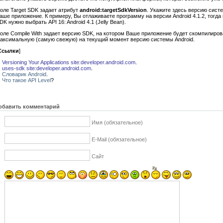
оле Target SDK задает атрибут
android:targetSdkVersion
. Укажите здесь версию сист
аше приложение. К примеру, Вы отлаживаете программу на версии Android 4.1.2, тогда
DK нужно выбрать API 16: Android 4.1 (Jelly Bean).
оле Compile With задает версию SDK, на котором Ваше приложение будет скомпилиров
аксимальную (самую свежую) на текущий момент версию системы Android.
Ссылки
]
.
Versioning Your Applications site:developer.android.com
.
.
uses-sdk site:developer.android.com
.
.
Словарик Android
.
.
Что такое API Level
?
обавить комментарий
Имя (обязательное)
E-Mail (обязательное)
Сайт