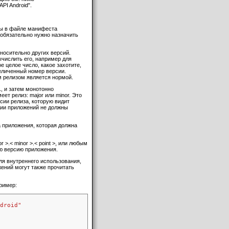
PI Android".
ты в файле манифеста
х обязательно нужно назначить
носительно других версий.
ычислить его, например для
 целое число, какое захотите,
еличенный номер версии.
м релизом является нормой.
, и затем монотонно
ет релиз: major или minor. Это
рсии релиза, которую видит
ции приложений не должны
а приложения, которая должна
>.< minor >.< point >, или любым
ю версию приложения.
для внутреннего использования,
жений могут также прочитать
ример:
droid"