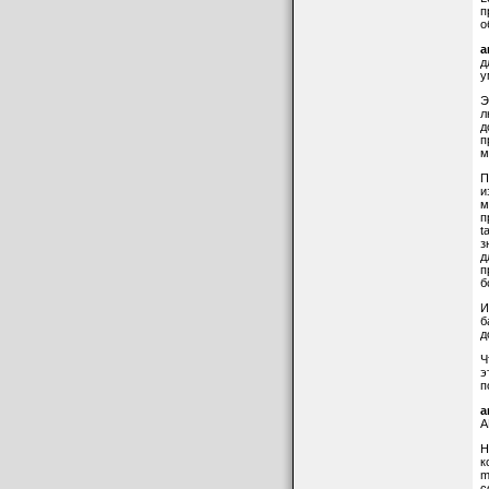
п
о
a
д
у
Э
л
д
п
м
П
и
м
п
t
з
д
п
б
И
б
д
Ч
э
п
a
A
Н
к
m
с