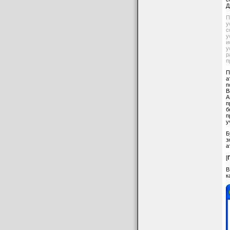
Д
П
у
с
у
и
у
р
п
П
а
п
В
A
п
б
п
у
Б
з
а
[
В
к