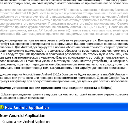
ля иллюстрации того, как этот атрибут может повлиять на приложение после обновле
риложение декларировало maxSdkVersion="5" в своем манифесте, и было опубликовано
стройства Android 1.6 (API Level 4) загрузил и установил это приложение. После неско
ообщение от системы over-the-air с предложением обновить систему до уровня Android 2
становки этого обновления система проверила атрибут приложения maxSdkVersion, и
спользование этого приложения. Приложение после этого работало нормально. Однако
стройство приняло другое обновление системы Android 2.0.1 (API Level 6). После обн
аботу приложения, так как API Level системы (6) теперь выше, чем максимальный уро
риложение (5). Система делает приложение невидимым для пользователя, и удаляет ег
редупреждение: использование этого атрибута не рекомендуется. Во-первых, нет ника
трибут как средство блокирования развертывания Вашего приложения на новые верси
оявления. Для Android декларируется полная обратная совместимость старых приложен
аше приложение должно работать должным образом на всех новых версиях, если оно 
PI и следует лучшим правилам и практикам разработки. Во-вторых нужно помнить, что
риведет к автоматическому удалению Вашего приложения с устройств пользователя, 
олее высокий API Level, чем указано в атрибуте. Большинство устройств, на которых 
риложение, получают периодические обновления системы на лету, по воздуху (over the 
читывать этот эффект перед тем, как установить этот атрибут для своего приложения.
удущие версии Android (вне Android 2.0.1) больше не будут проверять maxSdkVersion 
начение при установке или проверке совместимости приложения. Однако Google Play 
трибут как фильтр при предоставлении приложений, доступных для закачки пользовате
Пример установки версии приложения при создании проекта в Eclipse
]
 Eclipse при создании проекта запускается мастер, который на первом экране позволя
асающиеся версии приложения.