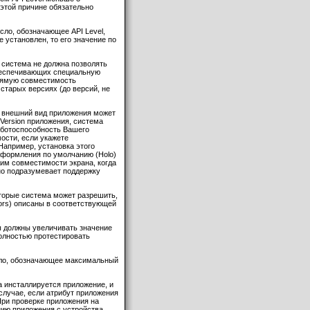
 этой причине обязательно
исло, обозначающее API Level,
е установлен, то его значение по
и система не должна позволять
 обеспечивающих специальную
рямую совместимость
старых версиях (до версий, не
е внешний вид приложения может
kVersion приложения, система
работоспособность Вашего
ости, если укажете
 Например, установка этого
 оформления по умолчанию (Holo)
жим совместимости экрана, когда
вно подразумевает поддержку
оторые система может разрешить,
iors) описаны в соответствующей
ы должны увеличивать значение
полностью протестировать
исло, обозначающее максимальный
гда инсталлируется приложение, и
случае, если атрибут приложения
При проверке приложения на
ию приложения с устройства.