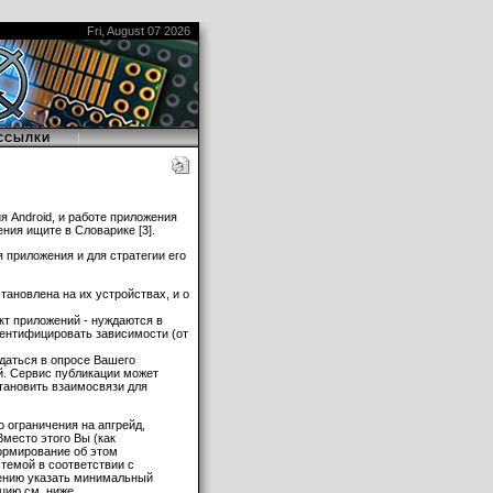
Fri, August 07 2026
|
ССЫЛКИ
я Android, и работе приложения
ния ищите в Словарике [3].
приложения и для стратегии его
ановлена на их устройствах, и о
кт приложений - нуждаются в
ентифицировать зависимости (от
ждаться в опросе Вашего
й. Сервис публикации может
тановить взаимосвязи для
 ограничения на апгрейд,
место этого Вы (как
формирование об этом
темой в соответствии с
жению указать минимальный
цию см. ниже