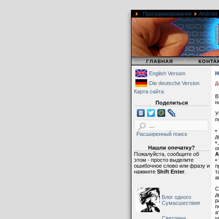
Программирование
Android
|
|
ГЛАВНАЯ
КОНТА
English Version
Н
Die deutsche Version
Д
Карта сайта
В
н
Поделиться
У
п
•
Расширенный поиск
д
•
Нашли опечатку?
о
Пожалуйста, сообщите об
A
этом - просто выделите
•
ошибочное слово или фразу и
п
нажмите
Shift Enter
.
т
а
С
д
Блог одного
р
Сумасшествия
п
а
Светлана,
у