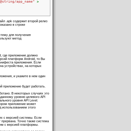
@string/app_name"
>
айл .apk содержит второй релиз
оказано в строке
стему для получения
ользуют метод
, где приложение должно
рсий платформ Android, то Вы
манифеста приложения. Если
 на устройствах, на которых
ожения, и укажите в нем один
й приложение будет работать.
ботано. В некоторых случаях это
аданному уровню целевого API
льного уровня API Level.
тором приложение может
ед использованием этого
их с версией системы. Если
т прервана. Точно также система
тим с версией платформы.