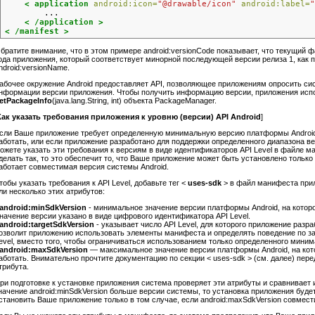
< application
android:icon=
"@drawable/icon"
android:label=
"
        ...

< /application >
< /manifest >
братите внимание, что в этом примере android:versionCode показывает, что текущий ф
ода приложения, который соответствует минорной последующей версии релиза 1, как п
ndroid:versionName.
абочее окружение Android предоставляет API, позволяющее приложениям опросить си
нформации версии приложения. Чтобы получить информацию версии, приложения исп
etPackageInfo
(java.lang.String, int) объекта PackageManager.
Как указать требования приложения к уровню (версии) API Android
]
сли Ваше приложение требует определенную минимальную версию платформы Android
аботать, или если приложение разработано для поддержки определенного диапазона ве
ожете указать эти требования к версиям в виде идентификаторов API Level в файле 
делать так, то это обеспечит то, что Ваше приложение может быть установлено только
аботает совместимая версия системы Android.
тобы указать требования к API Level, добавьте тег <
uses-sdk
> в файл манифеста прил
ли несколько этих атрибутов:
android:minSdkVersion
- минимальное значение версии платформы Android, на которо
начение версии указано в виде цифрового идентификатора API Level.
android:targetSdkVersion
- указывает число API Level, для которого приложение разра
озволит приложению использовать элементы манифеста и определять поведение по з
evel, вместо того, чтобы ограничиваться использованием только определенного минима
android:maxSdkVersion
— максимальное значение версии платформы Android, на ко
аботать. Внимательно прочтите документацию по секции < uses-sdk > (см. далее) пер
трибута.
ри подготовке к установке приложения система проверяет эти атрибуты и сравнивает 
начение android:minSdkVersion больше версии системы, то установка приложения буде
становить Ваше приложение только в том случае, если android:maxSdkVersion совмес