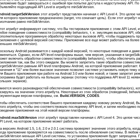
риложение будет завершаться с ошибкой при попытке доступа к недоступному API. По
бъявляйте подходящий API Level в атрибуте minSdkVersion.
ndroid:targetSdkVersion
этот атрибут представлен начиная с API Level 4. Это целое ч
ля которого приложение предназначено (target, что означает цель). Если этот атрибут н
молчанию равно minSdkVersion.
тот атрибут информирует систему, что Вы тестировали приложение с этим API Level, 
юбое поведение совместимости (compatibility behaviors, т. е. эмуляцию вызовов API,
ополнительную программную обработку некоторых вызовов API), чтобы поддержать п
риложения с целевой версией системы. Приложение все еще может работать на более 
еньших minSdkVersion).
оскольку Android развивается с каждой новой версией, то некоторые поведения и даж
змениться. Однако, если API level платформы выше, чем версия, указанная в targetSd
ожет включить обработки совместимости (compatibility behaviors), чтобы обеспечить 
риложения так, как Вы этого ожидали. Вы можете запретить такие обработки совместим
argetSdkVersion равным API level платформы Android, на которой приложение работает.
начения в "11" или более высокое значение позволит системе установить новую тему
ля Вашего приложения при работе на Android 3.0 или более новой, и также запретит ре
рограмма будет работать на больших экранах (потому что поддержка API level 11 нея
ольших экранов).
меется много разновидностей обеспечения совместимости (compatibility behaviors), к
азируясь на значении этого атрибута. Некоторые из этих обработок (поведений, behav
окументации версии платформы, см.
Build.VERSION_CODES
.
тобы обеспечить соответствие Вашего приложения каждому новому релизу Android, В
того атрибута, чтобы оно соответствовало последнему API level, и затем необходимо 
оведение приложения на этой новой версии платформы.
ndroid:maxSdkVersion
этот атрибут представлен начиная с API Level 4. Это целое ч
PI Level, на котором приложение может работать.
а версиях Android 1.5, 1.6, 2.0 и 2.0.1 система проверяет значение этого атрибута, ко
огда приложение проверяется на совместимость после обновления системы. В любом 
axSdkVersion меньше API Level системы, то установка приложения будет запрещена. 
овместимость после обновления системы такой случай соответствует полному удален