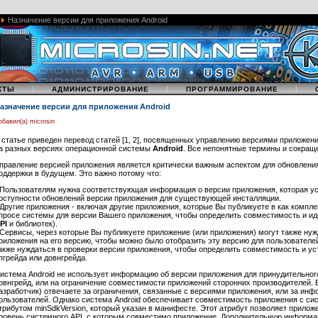
Назначение версии для приложения Android
|
|
|
КТЫ
АДМИНИСТРИРОВАНИЕ
ПРОГРАММИРОВАНИЕ
азначение версии для приложения Android
обавил(а) microsin
 статье приведен перевод статей [1, 2], посвященных управлению версиями приложени
а разных версиях операционной системы
Android
. Все непонятные термины и сокраще
правление версией приложения является критически важным аспектом для обновления 
оддержки в будущем. Это важно потому что:
 Пользователям нужна соответствующая информация о версии приложения, которая уст
оступности обновлений версии приложения для существующей инсталляции.
 Другие приложения - включая другие приложения, которые Вы публикуете в как компле
просе системы для версии Вашего приложения, чтобы определить совместимость и ид
PI
и библиотек).
 Сервисы, через которые Вы публикуете приложение (или приложения) могут также ну
риложения на его версию, чтобы можно было отобразить эту версию для пользователе
акже нуждаться в проверки версии приложения, чтобы определить совместимость и ус
пгрейда или довнгрейда.
истема Android не использует информацию об версии приложения для принудительного
овнгрейд, или на ограничение совместимости приложений сторонних производителей. В
азработчик) отвечаете за ограничения, связанные с версиями приложения, или за ин
ользователей. Однако система Android обеспечивает совместимость приложения с сис
трибутом minSdkVersion, который указан в манифесте. Этот атрибут позволяет прило
ровень системного API, с которым совместимо приложение. Дополнительную информа