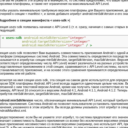
сли Вы не укажете эти атрибуты в манифесте, то система предположит, что Ваше при
ерсиями платформы, и также нет ограничения на максимальный API Level.
тобы указать минимальную требуемую версию платформы для Вашего приложения, доб
очерней к секции < manifest >, и затем добавьте атрибут android:minSdkVersion и его зн
Подробнее о секции манифеста < uses-sdk >
]
екция uses-sdk появилась начиная с API Level 1 (т. е. сразу, начиная с самых старых 
ледующий:
< uses-sdk
android:minSdkVersion=
"integer"
android:targetSdkVersion=
"integer"
android:maxSdkVersion=
"integer"
/ >
екция uses-sdk позволяет Вам выражать совместимость приложения Android с одной 
латформ (операционных систем) Android. Эта совместимость определяется посредство
казывается в атрибутах секции minSdkVersion, targetSdkVersion, maxSdkVersion. Верс
оответствует определенному числу API Level) может различаться на разных устройства
редставленные приложением в этой секции, сравниваются с API Level системы, на кото
станавливается) приложение, и на основе этого сравнения принимаются определенны
рограммы или её работе.
есмотря на имя секции uses-sdk, эта секция на самом деле используется для определе
ерсии SDK платформы Android. API Level всегда задается одиночным целым числом. В
вязанной с ним текстовой версии Android, кроме как получить такое соответствие из табл
римеру, API level 16 относится к версиям Android 4.1, Android 4.1.1, Android 4.1.2. Теп
трибутов minSdkVersion, targetSdkVersion, maxSdkVersion.
ndroid:minSdkVersion
число, обозначающее минимальный API Level, который требуетс
аботы приложения. Система Android не позволит пользователю установить приложение
начения, указанного в этом атрибуте. Вы всегда должны указывать этот атрибут в сек
ndroidManifest.xml.
редостережение: если Вы не укажете этот атрибут, то система предположит его значен
значает совместимость Вашего приложения со всеми без исключения версиями операц
аше приложение несовместимо со всеми версиями (например, оно использует API, пр
evel 3), и Вы не укажете правильно minSdkVersion, то при установке на систему с уров