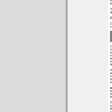
Е
в
Ч
д
[
С
с
С
п
у
с
п
у
п
Н
в
с
п
а
a
р
з
A
П
о
В
L