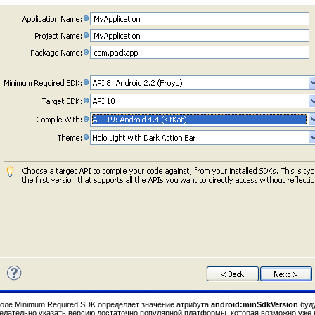
оле Minimum Required SDK определяет значение атрибута
android:minSdkVersion
буду
елательно указать версию достаточно популярной платформы, которая возможно уже 