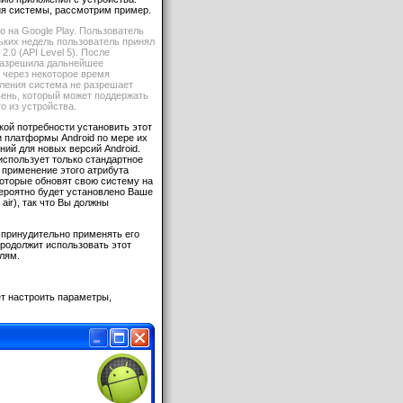
ния системы, рассмотрим пример.
 на Google Play. Пользователь
льких недель пользователь принял
.0 (API Level 5). После
 разрешила дальнейшее
 через некоторое время
овления система не разрешает
вень, который может поддержать
о из устройства.
кой потребности установить этот
и платформы Android по мере их
ий для новых версий Android.
использует только стандартное
 применение этого атрибута
которые обновят свою систему на
вероятно будет установлено Ваше
air), так что Вы должны
и принудительно применять его
продолжит использовать этот
лям.
ет настроить параметры,