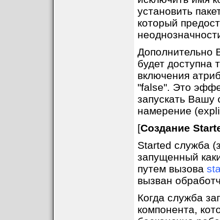
установить пакет
который предос
неоднозначности
Дополнительно В
будет доступна 
включения атрибу
"false". Это эф
запускать Вашу 
намерение (explici
[
Создание Star
Started служба (
запущенный как
путем вызова
sta
вызван обработ
Когда служба за
компонента, кот