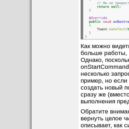
// Мы не предос
return
null
;
}
@Override
public
void
onDestr
{
      Toast
.
makeText
(
}
}
Как можно видет
больше работы, 
Однако, посколь
onStartCommand(
несколько запро
пример, но если
создать новый п
сразу же (вмест
выполнения пред
Обратите вниман
вернуть целое чи
описывает, как 