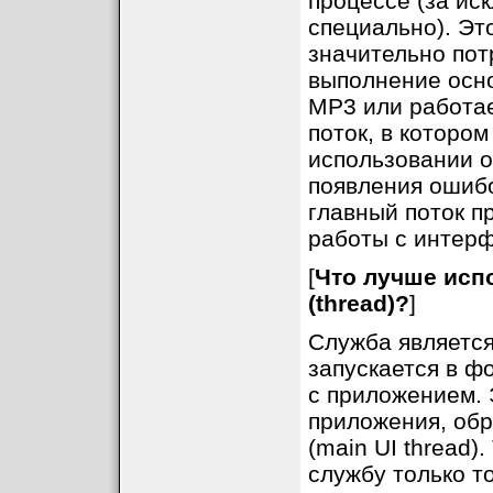
процессе (за ис
специально). Эт
значительно пот
выполнение осно
MP3 или работае
поток, в котором
использовании о
появления ошибок
главный поток п
работы с интерф
[
Что лучше испо
(thread)?
]
Служба является
запускается в ф
с приложением. 
приложения, об
(main UI thread)
службу только то