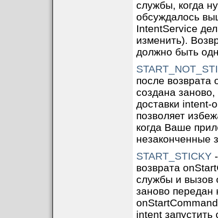
службы, когда н
обсуждалось вы
IntentService де
изменить). Возв
должно быть одн
START_NOT_ST
после возврата 
создана заново
доставки intent-
позволяет избеж
когда Ваше прил
незаконченные з
START_STICKY
-
возврата onStar
службы и вызов 
заново передан 
onStartCommand()
intent запустить