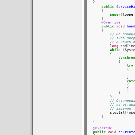
{
public
ServiceH
{
super
(
loope
}
@Override
public
void
han
{
// По прави
// типа заг
// В нашем 
long
 endTim
while
(
Syst
{
synchro
{
try
{
                     
}
cat
{
}
}
}
// Остановк
// не остан
// задания.
          stopSelf
(
ms
}
}
@Override
public
void
onCreat