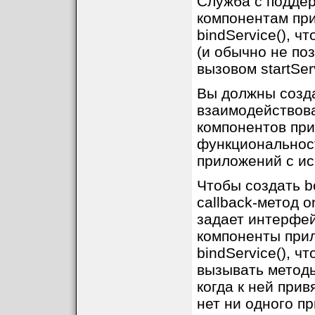
Служба с поддер
компонентам при
bindService(), 
(и обычно не по
вызовом startServ
Вы должны созда
взаимодействоват
компонентов при
функциональнос
приложений с ис
Чтобы создать b
callback-метод o
задает интерфей
компоненты прил
bindService(), ч
вызывать методы
когда к ней прив
нет ни одного п