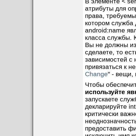
В элементе < se
атрибуты для оп
права, требуемы
котором служба 
android:name яв
класса службы. 
Вы не должны из
сделаете, то ест
зависимостей с 
привязаться к не
Change
" - вещи,
Чтобы обеспечи
используйте яв
запускаете служб
декларируйте in
критически важн
неоднозначность
предоставить фи
исключить имя к