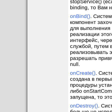
stopService() (е
binding, то Вам 
onBind()
. Систем
компонент захоч
для выполнения 
реализации этог
интерфейс, чере
службой, путем 
реализовывать э
разрешать привя
null.
onCreate()
. Сист
создана в первы
процедуры устан
либо onStartCom
запущена, то это
onDestroy()
. Сис
больше не испол