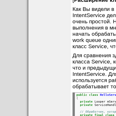
Как Вы видели в
IntentService д
очень простой. 
выполнения в мн
начать обрабаты
work queue одни
класс Service, ч
Для сравнения з
класса Service, 
что и предыдущи
IntentService. Д
используется ра
обрабатывает то
public
class
HelloSer
{
private
 Looper mSer
private
 ServiceHand
// Обработчик, кото
private
final
class