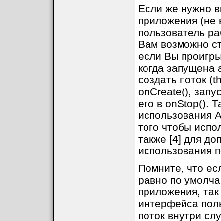
Если же нужно в
приложения (не в
пользователь ра
Вам возможно ст
если Вы проигры
когда запущена 
создать поток (t
onCreate(), запус
его в onStop().
использования A
того чтобы испо
также [4] для д
использования п
Помните, что ес
равно по умолча
приложения, так
интерфейса пол
поток внутри сл