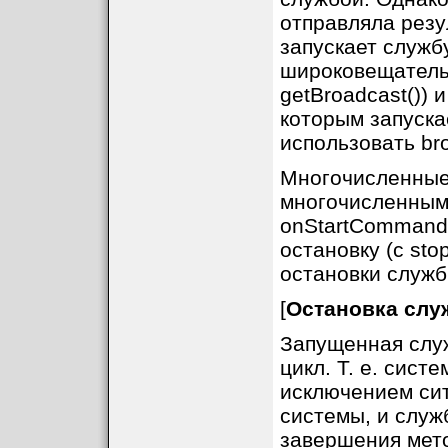
отправляла резу
запускает службу
широковещательн
getBroadcast()) и
которым запуска
использовать bro
Многочисленные 
многочисленным
onStartCommand(
остановку (с stop
остановки служб
[
Остановка сл
Запущенная слу
цикл. Т. е. сист
исключением си
системы, и служ
завершения мето