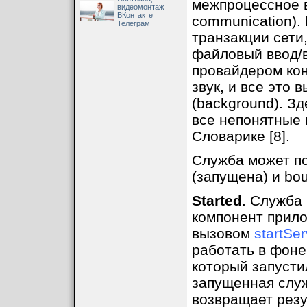
межпроцессное 
видеомонтаж
ВКонтакте
communication).
Телеграм
транзакции сети
файловый ввод/в
провайдером кон
звук, и все это 
(background). Зд
все непонятные 
Словарике [8].
Служба может по
(запущена) и bou
Started
. Служба 
компонент прилож
вызовом
startSer
работать в фоне
который запусти
запущенная служ
возвращает резу