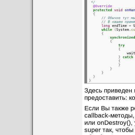
 */
@Override
protected
void
onHa
{
// Обычно тут м
// В нашем прим
long
 endTime 
=
 
while
(
System
.
c
{
synchronize
{
try
{
                  wai
}
catch
{
}
}
}
}
}
Здесь приведен 
предоставить: ко
Если Вы также р
callback-методы,
или onDestroy()
super так, чтобы