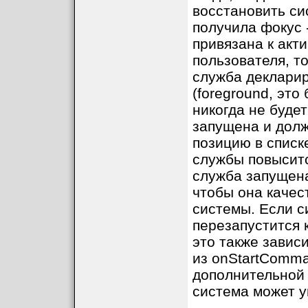
восстановить сис
получила фокус 
привязана к акт
пользователя, то
служба декларир
(foreground, это
никогда не буде
запущена и долж
позицию в списк
службы повысит
служба запущена
чтобы она качес
системы. Если с
перезапустится 
это также завис
из onStartComma
дополнительной 
система может ун