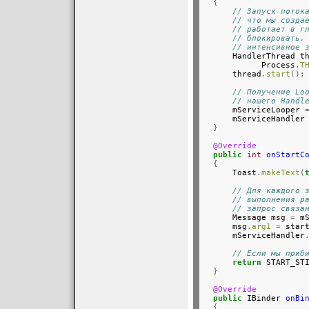
{
// Запуск поток
// что мы созда
// работает в г
// блокировать.
// интенсивное 
      HandlerThread t
            Process
.
T
      thread
.
start
();
// Получение Lo
// нашего Handl
      mServiceLooper 
      mServiceHandler
}
@Override
public
int
onStartC
{
      Toast
.
makeText
(
// Для каждого 
// выполнения р
// запрос связа
      Message msg 
=
 m
      msg
.
arg1
=
 star
      mServiceHandler
// Если мы приб
return
 START_ST
}
@Override
public
 IBinder 
onBi
{