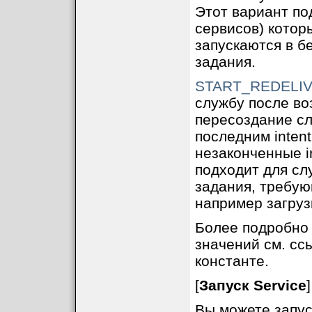
Этот вариант по
сервисов) котор
запускаются в б
задания.
START_REDELI
службу после во
пересоздание сл
последним inten
незаконченные i
подходит для сл
задания, требую
например загруз
Более подробно 
значений см. сс
константе.
[
Запуск Service
]
Вы можете запуст