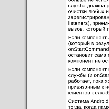
служба должна р
очистки любых и
зарегистрирован
listeners), прием
вызов, который 
Если компонент з
(который в резул
onStartCommand()
остановит сама с
компонент не ост
Если компонент 
службы (и onSta
работает, пока 
привязанным к н
клиентов к служ
Система Android
тогда, когда пам