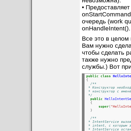
невозможна).
• Предоставляе
onStartCommand()
очередь (work q
onHandleIntent().
Все это в целом 
Вам нужно сделат
чтобы сделать р
также нужно пре
службы.) Вот при
public
class
HelloInt
{
/**
 * Конструктор необхо
 * конструктор с имен
 */
public
HelloIntentS
{
super
(
"HelloInt
}
/**
 * IntentService вызо
 * intent, с которым 
 * IntentService оста