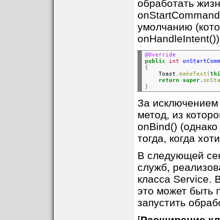
обработать жизн
onStartCommand(
умолчанию (котор
onHandleIntent())
@Override
public
int
onStartCom
{

    Toast
.
makeText
(
th
return
super
.
onSt
}
За исключением 
метод, из которо
onBind() (однак
тогда, когда хот
В следующей се
служб, реализо
класса Service. 
это может быть 
запустить обраб
[
Расширение кл