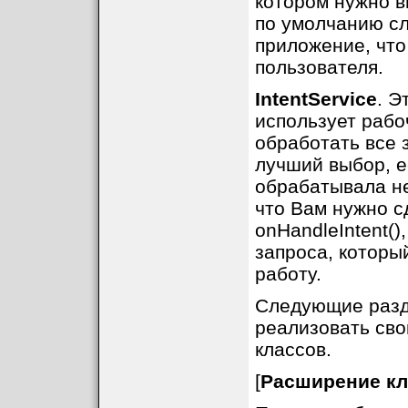
котором нужно в
по умолчанию сл
приложение, что
пользователя.
IntentService
. Э
использует рабоч
обработать все 
лучший выбор, е
обрабатывала не
что Вам нужно с
onHandleIntent()
запроса, которы
работу.
Следующие разд
реализовать сво
классов.
[
Расширение кла