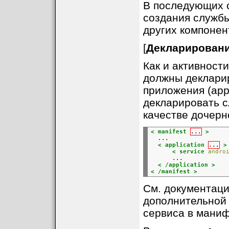
В последующих 
создания службы
других компонен
[
Декларировани
Как и активност
должны деклари
приложения (appli
декларировать с
качестве дочерн
< manifest
...
>
  ...

< application
...
>
< service
andro
      ...

< /application >
< /manifest >
См. документац
дополнительной
сервиса в маниф