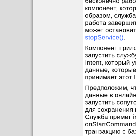
бесконечно рабо
компонент, кото
образом, служба
работа завершит
может остановит
stopService()
.
Компонент прило
запустить службу
Intent, который
данные, которые
принимает этот I
Предположим, чт
данные в онлайн 
запустить сопут
для сохранения п
Служба примет i
onStartCommand(
транзакцию с ба