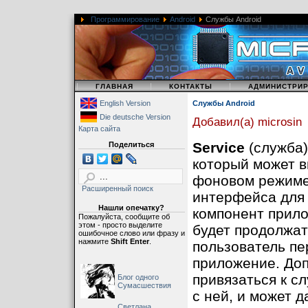
Программирование
Android
Службы Android
|
|
|
ГЛАВНАЯ
КОНТАКТЫ
АДМИНИСТРИ
English Version
Службы Android
Die deutsche Version
Добавил(а) microsin
Карта сайта
Service
(служба)
Поделиться
который может 
фоновом режиме,
Расширенный поиск
интерфейса для 
Нашли опечатку?
компонент прило
Пожалуйста, сообщите об
этом - просто выделите
будет продолжат
ошибочное слово или фразу и
нажмите
Shift Enter
.
пользователь пе
приложение. До
привязаться к с
Блог одного
Сумасшествия
с ней, и может 
Светлана,