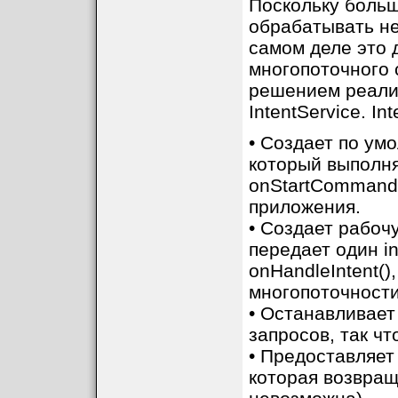
Поскольку боль
обрабатывать не
самом деле это 
многопоточного 
решением реали
IntentService. I
• Создает по умо
который выполня
onStartCommand(
приложения.
• Создает рабоч
передает один i
onHandleIntent()
многопоточности
• Останавливает
запросов, так чт
• Предоставляет
которая возвращ