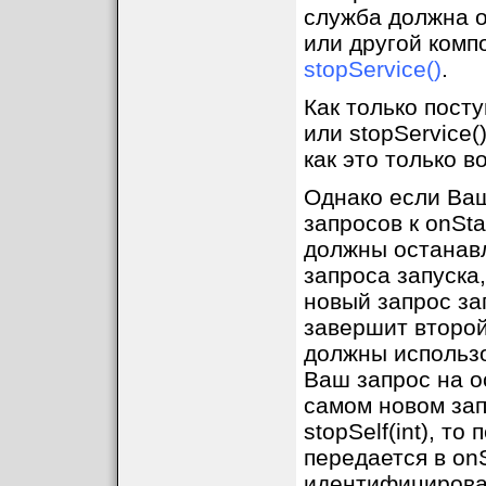
служба должна 
или другой комп
stopService()
.
Как только посту
или stopService(
как это только в
Однако если Ва
запросов к onSt
должны останавл
запроса запуска
новый запрос за
завершит второй
должны использов
Ваш запрос на о
самом новом запр
stopSelf(int), то
передается в on
идентифицироват