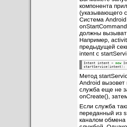
компонента прил
(указывающего с
Система Android
onStartCommand()
должны вызыват
Например, activi
предыдущей секци
intent с startServi
Intent intent 
=
new
 I
startService
(
intent
);
Метод startServ
Android вызовет
служба еще не з
onCreate(), зате
Если служба такж
переданный из st
каналом обмена
службой. Однако