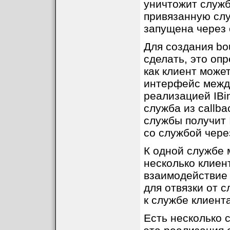
уничтожит служб
привязанную слу
запущена через 
Для создания bo
сделать, это оп
как клиент може
интерфейс межд
реализацией IBi
служба из callba
службы получит 
со службой чере
К одной службе 
несколько клиен
взаимодействие 
для отвязки от с
к службе клиент
Есть несколько с