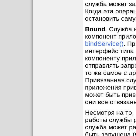
служба может за
Когда эта опера
остановить саму
Bound
. Служба 
компонент прило
bindService()
. П
интерфейс типа 
компоненту прил
отправлять запр
то же самое с д
Привязанная слу
приложения прив
может быть прив
они все отвязаны
Несмотря на то, 
работы службы 
служба может р
быть запущена (