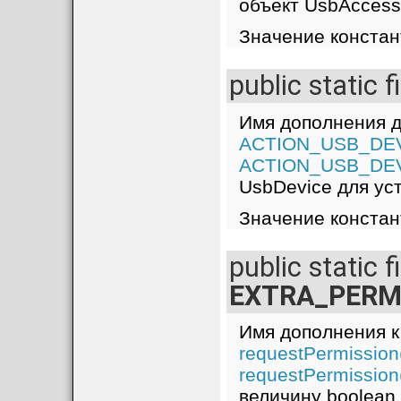
объект UsbAccess
Значение констант
public static f
Имя дополнения д
ACTION_USB_DE
ACTION_USB_DE
UsbDevice для ус
Значение констант
public static f
EXTRA_PERM
Имя дополнения 
requestPermission
requestPermission
величину boolean