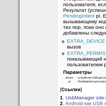
пользователя, ес
Результат (успеш
PendingIntent
pi. 
вызывающему коду
тех пор, пока оно
добавлены следу
EXTRA_DEVICE
вызов
EXTRA_PERMIS
показывающий н
пользователем 
Параметры
device
устройство USB для п
pi
PendingIntent для полу
[
Ссылки
]
1
.
UsbManager site:
2
.
Android как USB 