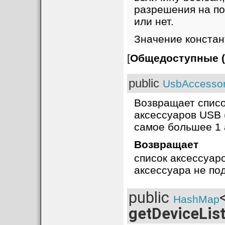
разрешения на по
или нет.
Значение констант
[
Общедоступные (
public
UsbAccessor
Возвращает списо
аксессуаров USB 
самое большее 1 
Возвращает
список аксессуаро
аксессуара не по
public
HashMap
getDeviceLis