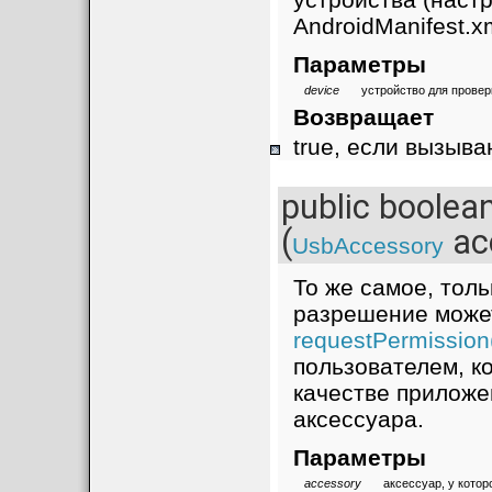
AndroidManifest.xm
Параметры
device
устройство для прове
Возвращает
true, если вызыв
public boolea
(
ac
UsbAccessory
То же самое, тол
разрешение может
requestPermission
пользователем, 
качестве приложе
аксессуара.
Параметры
accessory
аксессуар, у кото