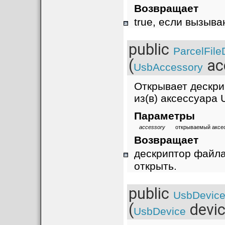
Возвращает
true, если вызыв
public
ParcelFile
(
ac
UsbAccessory
Открывает дескри
из(в) аксессуара 
Параметры
accessory
открываемый аксе
Возвращает
дескриптор файл
открыть.
public
UsbDevice
(
devic
UsbDevice