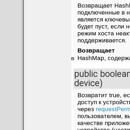
Возвращает Hash
подключенные в н
является ключевы
будет пуст, если 
режим хоста неак
поддерживается.
Возвращает
HashMap, содерж
public boolea
device)
Возвратит true, 
доступ к устройс
через
requestPerm
пользователем, 
качестве приложе
устройства (настр