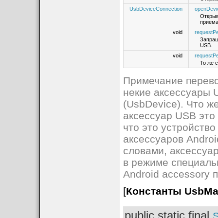
UsbDeviceConnection
openDevi
Открыв
прием
void
requestP
Запраш
USB.
void
requestP
То же 
Примечание перево
некие аксессуары 
(UsbDevice). Что ж
аксессуар USB это 
что это устройств
аксессуаров Android
словами, аксессуар
в режиме специаль
Android accessory 
[
Константы UsbMa
public static final
S