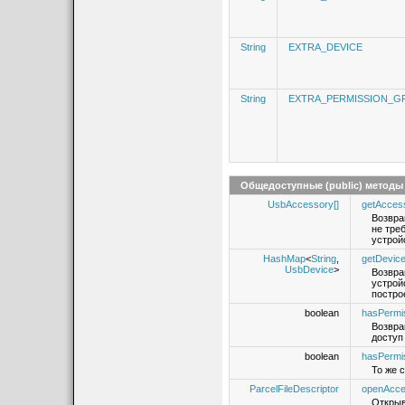
String
EXTRA_DEVICE
String
EXTRA_PERMISSION_G
Общедоступные (public) методы
UsbAccessory[]
getAccess
Возвра
не тре
устрой
HashMap
<
String
,
getDevice
UsbDevice
>
Возвра
устрой
постро
boolean
hasPermi
Возвра
доступ
boolean
hasPermi
То же 
ParcelFileDescriptor
openAcce
Открыв