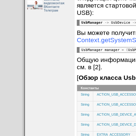
видеомонтаж
является стартово
ВКонтакте
Телеграм
USB):
UsbManager
->
 UsbDevice 
-
Вы можете получить
Context.getSystemS
UsbManager manager 
=
(
Usb
Общую информацию 
см. в [2].
[
Обзор класса Us
Константы
String
ACTION_USB_ACCESSO
String
ACTION_USB_ACCESS
String
ACTION_USB_DEVICE_
String
ACTION_USB_DEVICE_
String
EXTRA_ACCESSORY