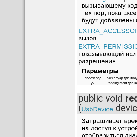
вызывающему коду
тех пор, пока акс
будут добавлены
EXTRA_ACCESSO
вызов
EXTRA_PERMISSI
показывающий нал
разрешения
Параметры
accessory
аксессуар для пол
pi
PendingIntent для 
public void
re
(
devic
UsbDevice
Запрашивает врем
на доступ к устро
отобразиться диа