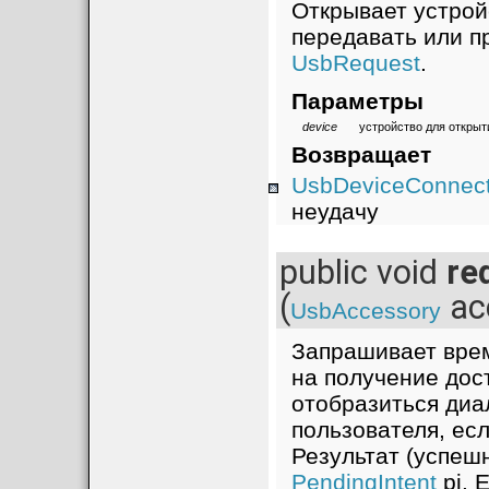
Открывает устрой
передавать или п
UsbRequest
.
Параметры
device
устройство для открыт
Возвращает
UsbDeviceConnect
неудачу
public void
re
(
ac
UsbAccessory
Запрашивает врем
на получение дос
отобразиться диа
пользователя, ес
Результат (успеш
PendingIntent
pi. 