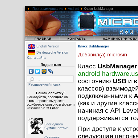
Программирование
Android
Класс UsbManager
|
|
|
ГЛАВНАЯ
КОНТАКТЫ
АДМИНИСТРИРОВА
English Version
Класс UsbManager
Die deutsche Version
Добавил(а) microsin
Карта сайта
Класс
UsbManager
Поделиться
android.hardware.
состоянию
USB
и в
Расширенный поиск
классов) взаимоде
Нашли опечатку?
подключенными к
A
Пожалуйста, сообщите об
этом - просто выделите
(как и другие клас
ошибочное слово или фразу и
нажмите
Shift Enter
.
начиная с API Leve
поддерживается то
Блог одного
При доступе к уст
Сумасшествия
следующая цепочка
Светлана,