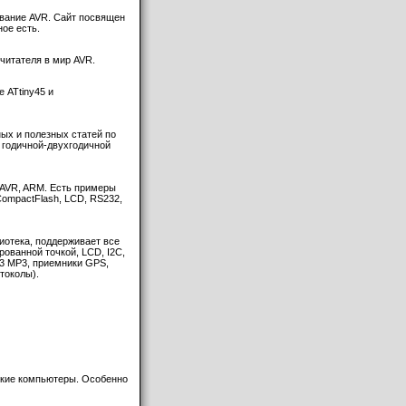
вание AVR. Сайт посвящен
ное есть.
читателя в мир AVR.
 ATtiny45 и
ых и полезных статей по
и годичной-двухгодичной
 AVR, ARM. Есть примеры
CompactFlash, LCD, RS232,
лиотека, поддерживает все
рованной точкой, LCD, I2C,
13 MP3, приемники GPS,
отоколы).
нькие компьютеры. Особенно