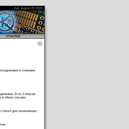
Sat, August 08 2026
|
|
ССЫЛКИ
исходниками и схемами.
дниками. Есть 2 версии
к в обоих случаях
 статья для начинающих -
чек.