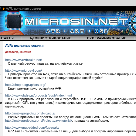
R
AVR: полезные ссылки
|
|
НТАКТЫ
АДМИНИСТРИРОВАНИЕ
ПРОГРАММИРОВАНИЕ
AVR: полезные ссылки
Добавил(а) microsin
http://www.avrfreaks.net/
Отличный ресурс, правда, на английском языке.
http://www.microsyl.com/
Примеры проектов на AVR, тоже на английском. Очень качественные примеры с 
Чего стоят только часы из старой осциллографической трубки!
http://shop.tuxgraphics.org/
Еще примеры конструкций на AVR.
http://www.obdev.at/products/vusb/index.html
V-USB, программная реализация интерфейса USB 1.1 на AVR, с примерами и исхо
лицензий - GPL (по умолчанию) и коммерческая, содержимое примеров и библиоте
 и
одинаковое.
http://imakeprojects.com/Projects/
Разные прикольные проекты, не всегда относящиеся к AVR. Там же есть отличная
http://imakeprojects.com/Projects/avr-tutorial/
, правда на английском.
http://www.engbedded.com/fusecalc/
AVR Fuse Calculator - незаменимая вещь для выбора и программирования перемы