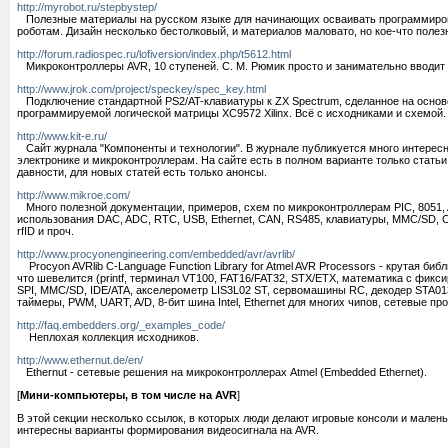
http://myrobot.ru/stepbystep/
Полезные материалы на русском языке для начинающих осваивать программиро
роботам. Дизайн несколько бестолковый, и материалов маловато, но кое-что полез
http://forum.radiospec.ru/lofiversion/index.php/t5612.html
Микроконтроллеры AVR, 10 ступеней. С. М. Рюмик просто и занимательно вводит 
http://www.jrok.com/project/speckey/spec_key.html
Подключение стандартной PS2/AT-клавиатуры к ZX Spectrum, сделанное на основе
программируемой логической матрицы XC9572 Xilinx. Всё с исходниками и схемой.
http://www.kit-e.ru/
Сайт журнала "Компоненты и технологии". В журнале публикуется много интересн
электронике и микроконтроллерам. На сайте есть в полном варианте только стать
давности, для новых статей есть только анонсы.
http://www.mikroe.com/
Много полезной документации, примеров, схем по микроконтроллерам PIC, 8051,
использования DAC, ADC, RTC, USB, Ethernet, CAN, RS485, клавиатуры, MMC/SD, 
rfID и проч.
http://www.procyonengineering.com/embedded/avr/avrlib/
Procyon AVRlib C-Language Function Library for Atmel AVR Processors - крутая биб
что шевелится (printf, терминал VT100, FAT16/FAT32, STX/ETX, математика с фикси
SPI, MMC/SD, IDE/ATA, акселерометр LIS3L02 ST, сервомашины RC, декодер STA0
таймеры, PWM, UART, A/D, 8-бит шина Intel, Ethernet для многих чипов, сетевые пр
http://faq.embedders.org/_examples_code/
Неплохая коллекция исходников.
http://www.ethernut.de/en/
Ethernut - сетевые решения на микроконтроллерах Atmel (Embedded Ethernet).
[
Мини-компьютеры, в том числе на AVR
]
В этой секции несколько ссылок, в которых люди делают игровые консоли и мале
интересны варианты формирования видеосигнала на AVR.