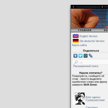
Программирование
AV
|
|
ГЛАВНАЯ
КО
English Version
Die deutsche Version
Карта сайта
Поделиться
Расширенный поиск
Нашли опечатку?
Пожалуйста, сообщите об
этом - просто выделите
ошибочное слово или фразу
нажмите
Shift Enter
.
Блог одного
Сумасшествия
Светлана,