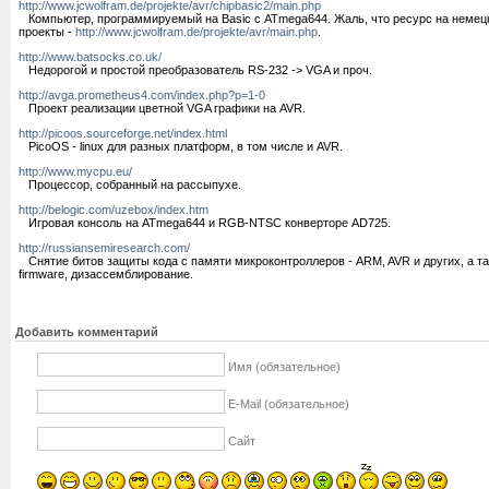
http://www.jcwolfram.de/projekte/avr/chipbasic2/main.php
Компьютер, программируемый на Basic с ATmega644. Жаль, что ресурс на немец
проекты -
http://www.jcwolfram.de/projekte/avr/main.php
.
http://www.batsocks.co.uk/
Недорогой и простой преобразователь RS-232 -> VGA и проч.
http://avga.prometheus4.com/index.php?p=1-0
Проект реализации цветной VGA графики на AVR.
http://picoos.sourceforge.net/index.html
PicoOS - linux для разных платформ, в том числе и AVR.
http://www.mycpu.eu/
Процессор, собранный на рассыпухе.
http://belogic.com/uzebox/index.htm
Игровая консоль на ATmega644 и RGB-NTSC конверторе AD725.
http://russiansemiresearch.com/
Снятие битов защиты кода с памяти микроконтроллеров - ARM, AVR и других, а т
firmware, дизассемблирование.
Добавить комментарий
Имя (обязательное)
E-Mail (обязательное)
Сайт