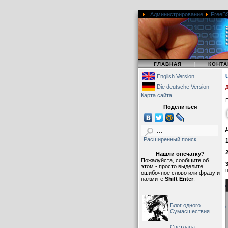
Администрирование
FreeBSD
|
|
ГЛАВНАЯ
КОНТА
English Version
Die deutsche Version
Д
Карта сайта
Поделиться
Расширенный поиск
Нашли опечатку?
Пожалуйста, сообщите об
этом - просто выделите
н
ошибочное слово или фразу и
нажмите
Shift Enter
.
Блог одного
Сумасшествия
Светлана,