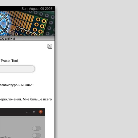
Sun, August 09 2026
|
ССЫЛКИ
йки". Это и есть Gnome
Tweak Tool.
"Клавиатура и мышь".
переключения. Мне больше всего