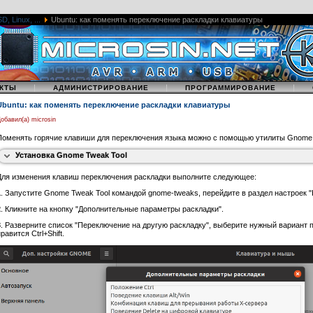
, Linux, ...
Ubuntu: как поменять переключение раскладки клавиатуры
|
|
|
КТЫ
АДМИНИСТРИРОВАНИЕ
ПРОГРАММИРОВАНИЕ
3
. Кликните Применить. После установки среди значков появится значок "Доп. настро
Ubuntu: как поменять переключение раскладки клавиатуры
Tweak Tool.
обавил(а) microsin
[
С помощью командной строки
]
Поменять горячие клавиши для переключения языка можно с помощью утилиты Gnome 
Установка Gnome Tweak Tool
Для изменения клавиш переключения раскладки выполните следующее:
1
. Запустите Gnome Tweak Tool командой gnome-tweaks, перейдите в раздел настроек 
2
. Кликните на кнопку "Дополнительные параметры раскладки".
3
. Разверните список "Переключение на другую раскладку", выберите нужный вариант 
равится Ctrl+Shift.