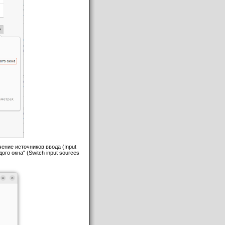
чение источников ввода (Input
го окна" (Switch input sources