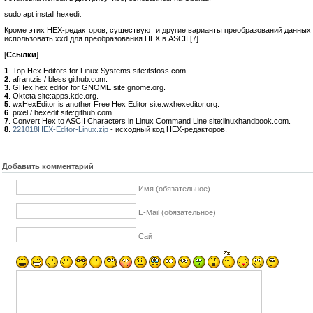
sudo apt install hexedit
Кроме этих HEX-редакторов, существуют и другие варианты преобразований данных
использовать xxd для преобразования HEX в ASCII [7].
[
Ссылки
]
1
. Top Hex Editors for Linux Systems site:itsfoss.com.
2
. afrantzis / bless github.com.
3
. GHex hex editor for GNOME site:gnome.org.
4
. Okteta site:apps.kde.org.
5
. wxHexEditor is another Free Hex Editor site:wxhexeditor.org.
6
. pixel / hexedit site:github.com.
7
. Convert Hex to ASCII Characters in Linux Command Line site:linuxhandbook.com.
8
.
221018HEX-Editor-Linux.zip
- исходный код HEX-редакторов.
Добавить комментарий
Имя (обязательное)
E-Mail (обязательное)
Сайт