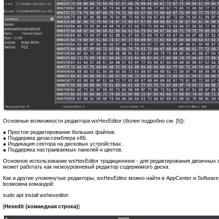
Основные возможности редактора wxHexEditor (более подробно см. [5]):
● Простое редактирование больших файлов.
● Поддержка дизассемблера x86.
● Индикация сектора на дисковых устройствах.
● Поддержка настраиваемых панелей и цветов.
Основное использование wxHexEditor традиционное - для редактирования двоичных 
может работать как низкоуровневый редактор содержимого диска.
Как и другие упомянутые редакторы, wxHexEditor можно найти в AppCenter и Software
возможна командой:
sudo apt install wxhexeditor
[
Hexedit (командная строка)
]