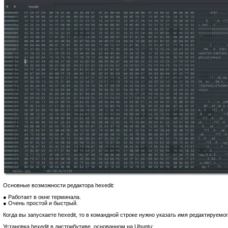
Основные возможности редактора hexedit:
● Работает в окне терминала.
● Очень простой и быстрый.
Когда вы запускаете hexedit, то в командной строке нужно указать имя редактируемо
Установка hexedit в дистрибутиве, основанном на Ubuntu: