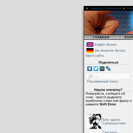
Администрирование
Free
|
|
ГЛАВНАЯ
КОН
English Version
Die deutsche Version
Карта сайта
Поделиться
Расширенный поиск
Нашли опечатку?
Пожалуйста, сообщите об
этом - просто выделите
ошибочное слово или фразу и
нажмите
Shift Enter
.
Блог одного
Сумасшествия
Светлана,