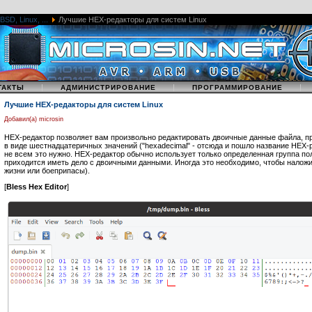
BSD, Linux, ...
Лучшие HEX-редакторы для систем Linux
|
|
|
ТАКТЫ
АДМИНИСТРИРОВАНИЕ
ПРОГРАММИРОВАНИЕ
Лучшие HEX-редакторы для систем Linux
Добавил(а) microsin
HEX-редактор позволяет вам произвольно редактировать двоичные данные файла, п
в виде шестнадцатеричных значений ("hexadecimal" - отсюда и пошло название HEX-
не всем это нужно. HEX-редактор обычно использует только определенная группа по
приходится иметь дело с двоичными данными. Иногда это необходимо, чтобы наложи
жизни или боеприпасы).
[
Bless Hex Editor
]