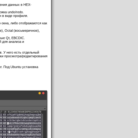
ения данных в HEX-
ржка undo/redo.
 в виде профиля.
 окна, либо отображаются как
), Octal (восьмеричное),
мые Qt, EBCDIC.
 для анализа и
.
. У него есть отдельный
жки просмотра/редактирования
r. Под Ubuntu установка