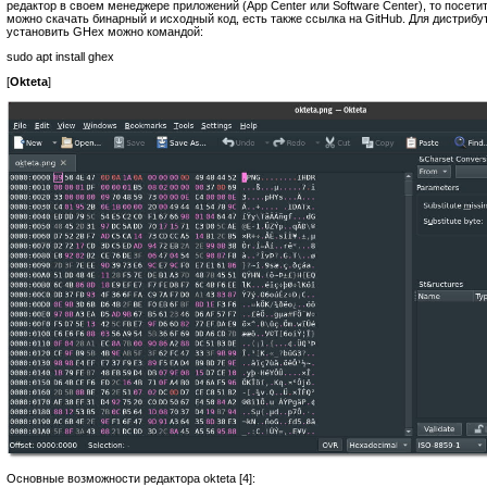
редактор в своем менеджере приложений (App Center или Software Center), то посетит
можно скачать бинарный и исходный код, есть также ссылка на GitHub. Для дистрибу
установить GHex можно командой:
sudo apt install ghex
[
Okteta
]
Основные возможности редактора okteta [4]: