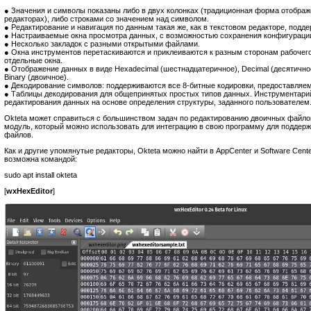
● Значения и символы показаны либо в двух колонках (традиционная форма отображ
редакторах), либо строками со значением над символом.
● Редактирование и навигация по данным такая же, как в текстовом редакторе, подде
● Настраиваемые окна просмотра данных, с возможностью сохранения конфигурации
● Несколько закладок с разными открытыми файлами.
● Окна инструментов перетаскиваются и приклеиваются к разным сторонам рабочего
отдельные окна.
● Отображение данных в виде Hexadecimal (шестнадцатеричное), Decimal (десятичное
Binary (двоичное).
● Декодирование символов: поддерживаются все 8-битные кодировки, предоставляе
● Таблицы декодирования для общепринятых простых типов данных. Инструментарий
редактирования данных на основе определения структуры, заданного пользователем
Okteta может справиться с большинством задач по редактированию двоичных файлов
модуль, который можно использовать для интеграцию в свою программу для поддер
файлов.
Как и другие упомянутые редакторы, Okteta можно найти в AppCenter и Software Cente
возможна командой:
sudo apt install okteta
[
wxHexEditor
]