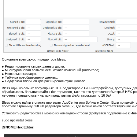
Основные возможности редактора bless:
● Редактирование сырых данных диска.
● Многоуровневая возможность отката изменений (undo/redo).
● Несколько закладок.
● Таблица преобразования данных.
● Поддержка плагинов для расширения функционала.
Bless один из самых популярных HEX-редакторов с GUI-интерфейсом, доступных для 
обрабатывать большие файлы без тормозов, так что это достаточно быстрый HEX-ред
не очень понравилось - нельзя представить файл строками по 16 байт.
Bless можно найти в списке программ AppCenter или Software Center. Если по какой-то
посетите страничку GitHub редактора bless [2], где можно найти соответствующие инс
Установить редактор bless можно из командной строки (требуется подключение к Инт
sudo apt install bless
[
GNOME Hex Editor
]