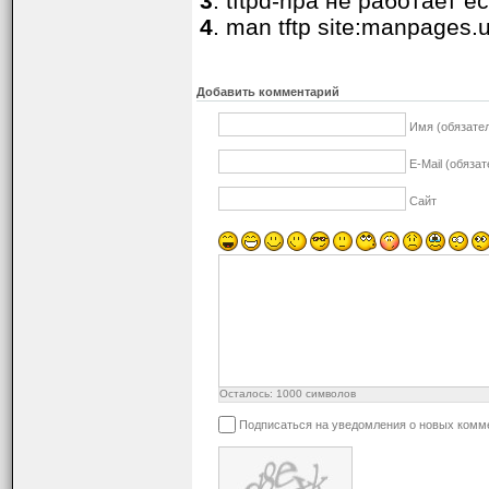
3
. tftpd-hpa не работает ес
4
. man tftp site:manpages.
Добавить комментарий
Имя (обязате
E-Mail (обяза
Сайт
Осталось:
1000
символов
Подписаться на уведомления о новых комм