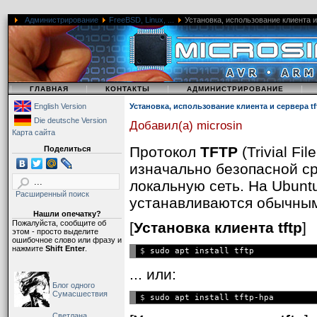
Администрирование
FreeBSD, Linux, ...
Установка, использование клиента и 
NAME
|
|
|
|
ГЛАВНАЯ
КОНТАКТЫ
АДМИНИСТРИРОВАНИЕ
English Version
Установка, использование клиента и сервера tf
tftp — утилита для исп
Die deutsche Version
Добавил(а) microsin
Карта сайта
SYNOPSIS
Протокол
TFTP
(Trivial Fi
Поделиться
tftp [host]
изначально безопасной ср
локальную сеть. На Ubunt
ОПИСАНИЕ
Расширенный поиск
устанавливаются обычным
Tftp это интерфейс пользов
Нашли опечатку?
Пожалуйста, сообщите об
[
Установка клиента tftp
]
позволяющего передавать
этом - просто выделите
ошибочное слово или фразу и
быть указан через команд
нажмите
Shift Enter
.
$ 
умолчанию для будущих п
... или:
КОМАНДЫ
Блог одного
Сумасшествия
$ 
Когда утилита tftp запущ
Светлана,