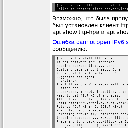
сетевой хост может быть 
$ 
sudo service tftpd-hpa restart
get filename
get remotename localna
Возможно, что была пропуще
get file1 file2 ... fileN
был установлен клиент tf
apt show tftp-hpa и apt sho
Получит (скачает через 
Ошибка cannot open IPv6 
Источник может быть в о
сообщению:
был уже указан, либо стр
имя файла. Если использ
$ sudo apt install tftpd-hpa

[sudo] password for username: 

использоваться как хост
Reading package lists... Done

Building dependency tree... Done

Reading state information... Done

mode transfer-mode
Suggested packages:

  pxelinux

Установит режим передач
The following NEW packages will be i
  tftpd-hpa

используется ascii.
0 upgraded, 1 newly installed, 0 to 
Need to get 40,7 kB of archives.

After this operation, 122 kB of addi
put file
Get:1 http://ru.archive.ubuntu.com/
Fetched 40,7 kB in 2s (23,7 kB/s)   
put localfile remotefile
Preconfiguring packages ...

Selecting previously unselected pack
put file1 file2 ... fileN re
(Reading database ... 306002 files a
Preparing to unpack .../tftpd-hpa_5.
Выгрузит файл или набо
Unpacking tftpd-hpa (5.2+20150808-1.