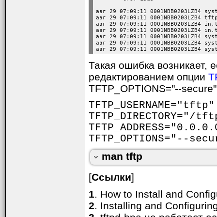
Установит общий таймау
авг 29 07:09:11 0001NBB0203LZB4 syst
trace
авг 29 07:09:11 0001NBB0203LZB4 tftp
авг 29 07:09:11 0001NBB0203LZB4 in.
авг 29 07:09:11 0001NBB0203LZB4 in.
Переключает трассиров
авг 29 07:09:11 0001NBB0203LZB4 sys
авг 29 07:09:11 0001NBB0203LZB4 sys
авг 29 07:09:11 0001NBB0203LZB4 sys
verbose
Такая ошибка возникает, 
Переключает режим под
редактированием опции
T
BUGS
TFTP_OPTIONS="--secure" 
Поскольку протокол TFTP
TFTP_USERNAME="tftp"
сетевой хост вероятно д
TFTP_DIRECTORY="/tft
TFTP_ADDRESS="0.0.0.
HISTORY
TFTP_OPTIONS="--secu
Команда tftp появилась 
man tftp
[
Ссылки
]
1
. How to Install and Conf
2
. Installing and Configuri