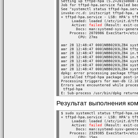
Setting up tftpd-hpa (5.2+20150808-1
директорию на сетевом х
Job for tftpd-hpa.service failed bec
See "systemctl status tftpd-hpa.serv
invoke-rc.d: initscript tftpd-hpa, a
Место назначения может 
× tftpd-hpa.service - LSB: HPA's tft
     Loaded: loaded (/etc/init.d/tft
хосте, если сетевой хост
     Active: 
failed
 (Result: exit-c
       Docs: man:systemd-sysv-genera
одновременного указания
    Process: 2070986 ExecStart=/etc
форма, то последний ука
        CPU: 27ms
будущих передач команд к
авг 28 12:48:47 0001NBB0203LZB4 syst
авг 28 12:48:47 0001NBB0203LZB4 tftp
то подразумевается, что
авг 28 12:48:47 0001NBB0203LZB4 in.
авг 28 12:48:47 0001NBB0203LZB4 in.
авг 28 12:48:47 0001NBB0203LZB4 sys
quit
авг 28 12:48:47 0001NBB0203LZB4 sys
авг 28 12:48:47 0001NBB0203LZB4 sys
Выход из утилиты tftp.
dpkg: error processing package tftpd
 installed tftpd-hpa package post-in
Processing triggers for man-db (2.10
rexmt retransmission-tim
Errors were encountered while proces
 tftpd-hpa

Установит в секундах та
Результат выполнения коман
status
$ sudo systemctl status tftpd-hpa.se
Покажет текущий стату
× tftpd-hpa.service - LSB: HPA's tft
     Loaded: loaded (/etc/init.d/tft
     Active: 
failed
 (Result: exit-c
timeout total-transmissio
       Docs: man:systemd-sysv-genera
    Process: 2329385 ExecStart=/etc
        CPU: 15ms