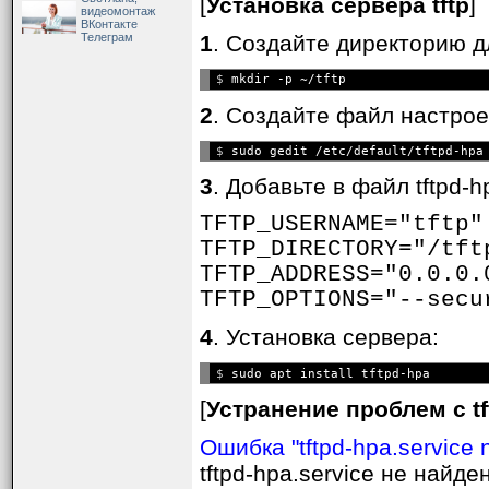
[
Установка сервера tftp
]
видеомонтаж
команды:
ВКонтакте
Телеграм
1
. Создайте директорию д
? command-name ...
$ 
Напечатает подсказку по 
2
. Создайте файл настрое
ascii
$ 
Сокращение для "mode a
3
. Добавьте в файл tftpd-
binary
TFTP_USERNAME="tftp"
Сокращение для "mode 
TFTP_DIRECTORY="/tft
TFTP_ADDRESS="0.0.0.
connect host-name [port]
TFTP_OPTIONS="--secu
Установит имя (адрес) ц
4
. Установка сервера:
осуществления передач 
$ 
Обратите внимание, что 
[
Устранение проблем с tf
соединения между отдель
самом деле не создает со
Ошибка "tftpd-hpa.service 
использоваться для пере
tftpd-hpa.service не найде