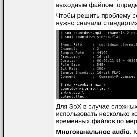
выходным файлом, опреде
Чтобы решить проблему с
нужно сначала стандартиз
$ 
sox countdown.mp3 --channels 2 co
$ 
soxi countdown-stereo.flac
Input File     : 'countdown-stereo.f
Channels       : 2

Sample Rate    : 44100

Precision      : 16-bit

Duration       : 00:00:11.18 = 49305
File Size      : 545k

Bit Rate       : 390k

Sample Encoding: 16-bit FLAC

$ 
sox --combine mix \

countdown-stereo.flac \

intro.ogg \

Для SoX в случае сложны
использовать несколько к
временных файлов по мер
Многоканальное audio
. 