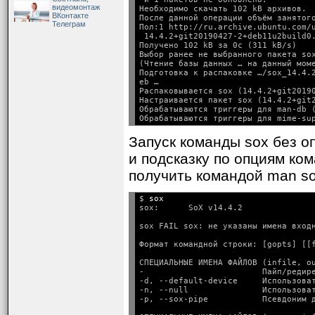
видеомонтаж
Необходимо скачать 102 kB архивов.

ВКонтакте
После данной операции объём занятого
Телеграм
Пол:1 http://ru.archive.ubuntu.com/u
 14.4.2+git20190427-2+deb11u2build0.
Получено 102 kB за 0с (311 kB/s)

Выбор ранее не выбранного пакета sox
(Чтение базы данных … на данный моме
Подготовка к распаковке …/sox_14.4.2
eb …

Распаковывается sox (14.4.2+git20190
Настраивается пакет sox (14.4.2+git2
Обрабатываются триггеры для man-db (
Запуск команды sox без оп
и подсказку по опциям ко
получить командой man so
$ 
sox
sox:      SoX v14.4.2
СПЕЦИАЛЬНЫЕ ИМЕНА ФАЙЛОВ (infile, ou
-                        Пайп/редире
-d, --default-device     Использоват
-n, --null               Использоват