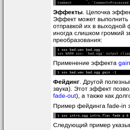
Эффекты
. Цепочка эффек
Эффект может выполнить 
отправкой их в выходной 
иногда слишком громкий з
преобразования:
$ 
sox bad.wav bad.ogg
Применение эффекта
gai
$ 
Фейдинг
. Другой полезн
звука). Этот эффект позв
fade-out
), а также как до
Пример фейдинга fade-in 
$ 
Следующий пример указыва