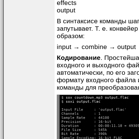
effects
output
В синтаксисе команды ша
запутывает. Т. е. конвей
образом:
input → combine → output 
Кодирование
. Простейша
входного и выходного фа
автоматически, по его за
формату входного файла 
команды для преобразова
$ 
sox countdown.mp3 output.flac
$ 
soxi output.flac
Input File     : 'output.flac'

Channels       : 1

Sample Rate    : 44100

Precision      : 16-bit

Duration       : 00:00:11.18 = 49305
File Size      : 545k

Bit Rate       : 390k

Sample Encoding: 16-bit FLAC
