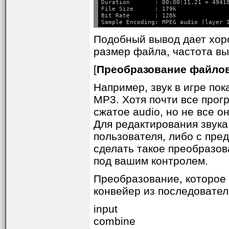
Duration       : 00:00:11.21 = 49418
File Size      : 179k

Bit Rate       : 128k

Подобный вывод дает хор
размер файла, частота выб
[
Преобразование файло
Например, звук в игре по
MP3. Хотя почти все прог
сжатое audio, но не все 
Для редактирования звука
пользователя, либо с пре
сделать такое преобразов
под вашим контролем.
Преобразование, которое
конвейер из последовате
input
combine