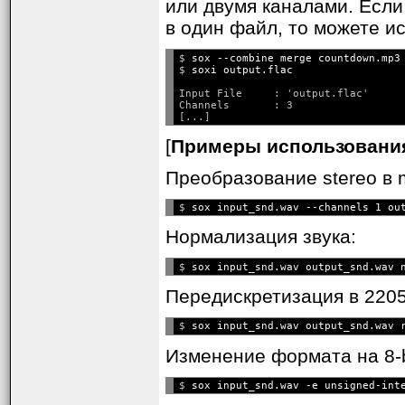
или двумя каналами. Если
в один файл, то можете 
$ 
sox --combine merge countdown.mp3
$ 
soxi output.flac
Input File     : 'output.flac'

Channels       : 3

[
Примеры использовани
Преобразование stereo в 
$ 
Нормализация звука:
$ 
Передискретизация в 2205
$ 
Изменение формата на 8-b
$ 