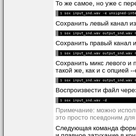
То же самое, но уже с пе
$ 
Сохранить левый канал и
$ 
Сохранить правый канал 
$ 
Сохранить микс левого и 
такой же, как и с опцией --
$ 
sox input_snd.wav output_snd.wav 
Воспроизвести файл через
$ 
sox input_snd.wav -d
Примечание: можно исполь
это просто псевдоним для 
Следующая команда форми
и плавное затухание в кон