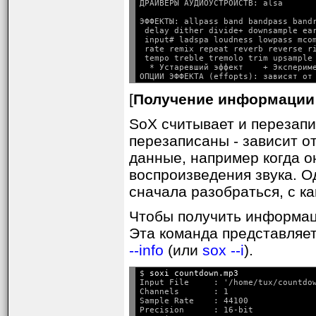
ЭФФЕКТЫ: allpass band bandpass band
 delay dither divide+ downsample ea
 input# ladspa loudness lowpass mcom
 rate remix repeat reverb reverse r
 tempo treble tremolo trim upsample 
  * Устаревший эффект    + Экспериме
[
Получение информации
SoX считывает и перезапи
перезаписаны - зависит о
данные, например когда 
воспроизведения звука. 
сначала разобраться, с 
Чтобы получить информац
Эта команда представляет
--info
(или
sox --i
).
$ 
soxi countdown.mp3
Input File     : '/home/tux/countdow
Channels       : 1

Sample Rate    : 44100

Precision      : 16-bit
