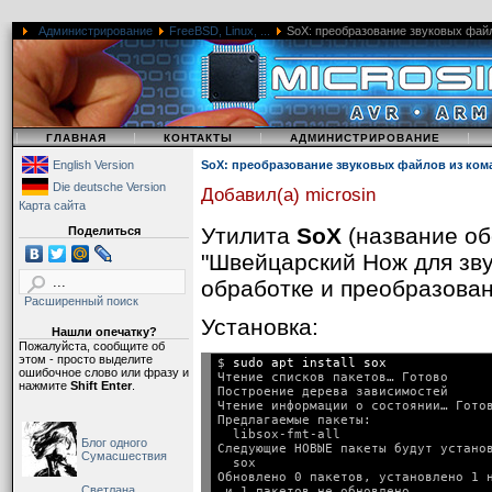
Администрирование
FreeBSD, Linux, ...
SoX: преобразование звуковых файл
|
|
|
|
ГЛАВНАЯ
КОНТАКТЫ
АДМИНИСТРИРОВАНИЕ
English Version
SoX: преобразование звуковых файлов из ком
Die deutsche Version
Добавил(а) microsin
Карта сайта
Утилита
SoX
(название обо
Поделиться
"Швейцарский Нож для зву
обработке и преобразова
Расширенный поиск
Установка:
Нашли опечатку?
Пожалуйста, сообщите об
этом - просто выделите
$ 
sudo apt install sox
ошибочное слово или фразу и
Чтение списков пакетов… Готово

нажмите
Shift Enter
.
Построение дерева зависимостей      
Чтение информации о состоянии… Готов
Предлагаемые пакеты:

  libsox-fmt-all

Блог одного
Следующие НОВЫЕ пакеты будут установ
Сумасшествия
  sox

Обновлено 0 пакетов, установлено 1 н
Светлана,
 и 1 пакетов не обновлено.
