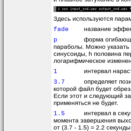
$ 
sox input_snd.wav output_snd.wav 
Здесь используются пара
название эффек
fade
форма огибающе
p
параболы. Можно указать 
синусоиды, h половина пе
логарифмическое изменен
интервал нараст
1
определяет поз
3.7
которой файл будет обреза
Если этот и следующий за
применяться не будет.
интервал в секу
1.5
момента завершения выхо
от (3.7 - 1.5) = 2.2 секу