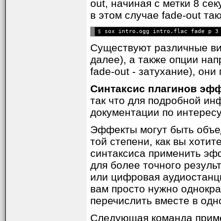
out, начиная с метки 8 сек
в этом случае fade-out та
$ 
Существуют различные виды 
далее), а также опции нап
fade-out - затухание), о
Синтаксис плагинов эф
так что для подробной ин
документации по интерес
Эффекты могут быть объед
той степени, как вы хотит
синтаксиса применить эффе
для более точного резуль
или цифровая аудиостанц
вам просто нужно однокра
перечислить вместе в одн
Следующая команда приме