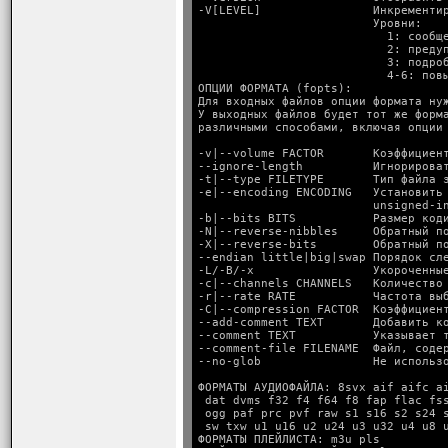
-V[LEVEL]                Инкрементир
                         Уровни:

                           1: сообще
                           2: предуп
                           3: подроб
                           4-6: повы
ОПЦИИ ФОРМАТА (fopts):

Для входных файлов опции формата нуж
У выходных файлов будет тот же форма
-v|--volume FACTOR       Коэффициент
--ignore-length          Игнорироват
-t|--type FILETYPE       Тип файла з
-e|--encoding ENCODING   Установить 
                         unsigned-i
-b|--bits BITS           Размер коди
-N|--reverse-nibbles     Обратный по
-X|--reverse-bits        Обратный по
--endian little|big|swap Порядок сл
-L/-B/-x                 Укороченные
-c|--channels CHANNELS   Количество 
-r|--rate RATE           Частота выб
-C|--compression FACTOR  Коэффициент
--add-comment TEXT       Добавить ко
--comment TEXT           Указывает т
--comment-file FILENAME  Файл, содер
ФОРМАТЫ АУДИОФАЙЛА: 8svx aif aifc a
 dat dvms f32 f4 f64 f8 fap flac fs
 ogg paf prc pvf raw s1 s16 s2 s24 
 sw txw u1 u16 u2 u24 u3 u32 u4 u8 u
ФОРМАТЫ ПЛЕЙЛИСТА: m3u pls
