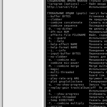
СПЕЦИАЛЬНЫЕ ИМЕНА ФАЙЛОВ (только inf
"|program [options] ..." Пайп ввода 
ГЛОБАЛЬНЫЕ ОПЦИИ (gopts) (могут быть
--buffer BYTES           Установка р
--clobber                Не предупре
--combine concatenate    Склеить все
--combine sequence       Последовате
-D, --no-dither          Не делать д
--dft-min NUM            Минимальный
--effects-file FILENAME  Файл, содер
-G, --guard              Использоват
-h, --help               Показать но
--help-effect NAME       Показать ис
--help-format NAME       Показать ин
--i, --info              Поведение к
--input-buffer BYTES     Переназначи
--no-clobber             Запрос для 
-m, --combine mix        Микшировать
--combine mix-power      Микшировать
-M, --combine merge      Merge multi
--magic                  Использоват
--multi-threaded         Разрешить п
--norm                   Guard (см. 
--play-rate-arg ARG      Аргумент по
--plot gnuplot|octave    Генерироват
-q, --no-show-progress   Запуск "по-
--replay-gain track|album|off  По ум
-R                       Использоват
-S, --show-progress      Отображать 
--single-threaded        Запретить п
--temp DIRECTORY         Указать дир
-T, --combine multiply   Перемножит
--version                Отобразить 