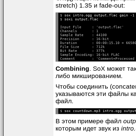
stretch) 1.35 и fade-out:
$ 
sox intro.ogg output.flac gain -1
$ 
soxi output.flac
Input File     : 'output.flac'

Channels       : 1

Sample Rate    : 44100

Precision      : 16-bit

Duration       : 00:00:15.10 = 66580
File Size      : 712k

Bit Rate       : 377k

Sample Encoding: 16-bit FLAC

Combining
. SoX может та
либо микшированием.
Чтобы соединить (concaten
указываются эти файлы к
файл.
$ 
В этом примере файл
outp
которым идет звук из
intro