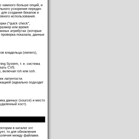
nc намного больше опций, и
ельного ускорения передач
 для создания бекапов и
евного использования.
ки ("quick check",
 размер или время
ванных атрибутах (которые
 проверка показала, данные
тов владельца (owners),
ng System, т. е. система
вать CVS.
, включая rsh или ssh.
ек латентости.
зке.
кацией (идеально подходит
ика данных (source) и место
блоном PATTERN
удаленный хост).
FILE
лине и времени
ятии решения для
адения файла
ектории в каталог
src
ном PATTERN (шаблон
ует, то для обновления
различия между файлами.
ILE