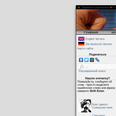
Администрирование
Fr
|
|
ГЛАВНАЯ
КО
English Version
Die deutsche Version
Карта сайта
Поделиться
Расширенный поиск
Нашли опечатку?
Пожалуйста, сообщите об
этом - просто выделите
ошибочное слово или фразу
нажмите
Shift Enter
.
Блог одного
Сумасшествия
Светлана,