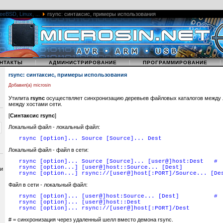
eeBSD, Linux, ...
rsync: синтаксис, примеры использования
|
|
НТАКТЫ
АДМИНИСТРИРОВАНИЕ
ПРОГРАММИРОВАНИЕ
rsync: синтаксис, примеры использования
Добавил(а) microsin
Утилита
rsync
осуществляет синхронизацию деревьев файловых каталогов между 
между хостами сети.
[
Синтаксис rsync
]
Локальный файл - локальный файл:
rsync [option]... Source [Source]... Dest
Локальный файл - файл в сети:
rsync [option]... Source [Source]... [user@]host:Dest #
rsync [option...] [user@]host::Source... [Dest]
 и
rsync [option...] rsync://[user@]host[:PORT]/Source... [De
Файл в сети - локальный файл:
rsync [option]... [user@]host:Source... [Dest] #
rsync [option]... [user@]host::Dest
rsync [option]... rsync://[user@]host[:PORT]/Dest
# = синхронизация через удаленный шелл вместо демона rsync.