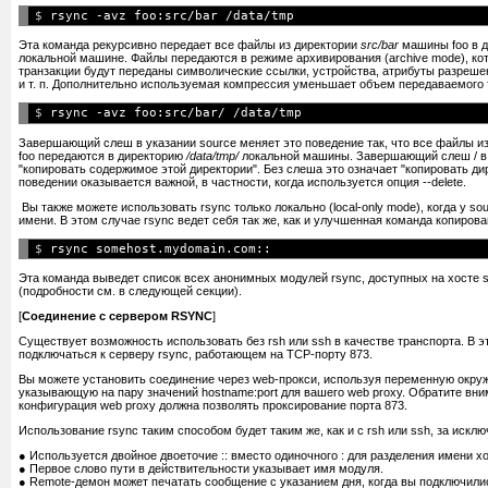
$ 
Как копировать:
Эта команда рекурсивно передает все файлы из директории
src/bar
машины foo в 
тестовый запуск (trial run), без каких-либо
-n, --dry-run
локальной машине. Файлы передаются в режиме архивирования (archive mode), кот
копировать символические ссылки (symlink
-l, --links
транзакции будут переданы символические ссылки, устройства, атрибуты разреш
ссылки
и т. п. Дополнительно используемая компрессия уменьшает объем передаваемого 
преобразовать symlink в соответствующие fi
-L, --copy-links
преобразовывать только "unsafe" ссылки
--copy-unsafe-links
$ 
игнорировать ссылки, выходящие за предел
--safe-links
уничтожение символических ссылок, чтобы
--munge-links
Завершающий слеш в указании source меняет это поведение так, что все файлы и
сохранение жестких ссылок (hard links)
-H, --hard-links
foo передаются в директорию
/data/tmp/
локальной машины. Завершающий слеш / в 
сохранение файлов устройств (только с пр
--devices
"копировать содержимое этой директории". Без слеша это означает "копировать ди
сохранение специальных файлов
--specials
поведении оказывается важной, в частности, когда используется опция --delete.
сохранение devices (только с правами super
-D, --devices --specials
сохранение группы
-g, --group
Вы также можете использовать rsync только локально (local-only mode), когда у source
сохранение владельца (только с правами s
-o, --owner
имени. В этом случае rsync ведет себя так же, как и улучшенная команда копирован
сохранение разрешений
-p, --perms
отправитель удаляет синхронизированные ф
--remove-source-files
$ 
сохранение времен
-t, --times
эффективная обработка разреженных фай
-S, --sparse
Эта команда выведет список всех анонимных модулей rsync, доступных на хосте
не пересекать границ файловой системы
-x, --one-file-system
(подробности см. в следующей секции).
принудительно зафиксировать размер бло
-B, --block-size=SIZE
(умолчание 700)
[
Соединение с сервером RSYNC
]
указать замену rsh
-e, --rsh=COMMAND
указать путь для rsync на remote-машине
Существует возможность использовать без rsh или ssh в качестве транспорта. В э
--rsync-path=PATH
подключаться к серверу rsync, работающем на TCP-порту 873.
не отображать значения uid/gid на имена us
--numeric-ids
установить таймаут IO в секундах
--timeout=SECONDS
Вы можете установить соединение через web-прокси, используя переменную ок
копировать файлы целиком, без проверок 
-W, --whole-file
указывающую на пару значений hostname:port для вашего web proxy. Обратите вни
конфигурация web proxy должна позволять проксирование порта 873.
Опции места назначения (destination):
Использование rsync таким способом будет таким же, как и с rsh или ssh, за искл
режим архива, эквивалентный -rlptgoD (без 
-a, --archive
делать бекапы (см. --suffix и --backup-dir)
-b, --backup
● Используется двойное двоеточие :: вместо одиночного : для разделения имени хо
делать бекапы в этой директории
--backup-dir=DIR
● Первое слово пути в действительности указывает имя модуля.
применять сжатие данных файла при пере
-z, --compress
● Remote-демон может печатать сообщение с указанием дня, когда вы подключили