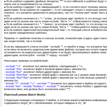
● Если шаблон содержит двойную звездочку "**" то все wildcards в шаблоне будут
иначе они останавливаются на слешах.
● Если шаблон содержит / (не завершающий /), то он соответствует полному имен
директорию. Если шаблон не содержит /, то он совпадает только с конечным компо
помните, что алгоритм применяется рекурсивно, так что "полное имя" может быть
пути.
● Если шаблон начинается с "+ " (плюс, за которым идет пробел) то это всегда счи
даже если он указан как часть опции exclude. Часть "+ " отбрасывается перед совп
● Если шаблон начинается с "- " (минус, за которым идет пробел), то это всегда с
даже если он указан как часть опции include. Часть "- " отбрасывается перед совпа
● Если шаблон одиночный восклицательный знак !, то текущий список include/excl
все ранее определенные шаблоны.
Правила +/- наиболее полезны в списках exclude, позволяя вам создать один списо
как опции include, так и exclude.
Если вы завершаете список exclude --exclude '*', то имейте в виду, что алгоритм п
если явно не включить родительские директории файлов, которые вы хотите подкл
остановиться на родительских директориях и не будет просматривать файлы ниже
директории, используйте --include '*/' перед --exclude '*'.
Некоторые примеры
exclude/include
:
--exclude "*.o"
исключит все имена файлов, совпадающие с *.o.
--exclude "/foo"
исключит файл в базовой директории с именем
foo
.
--exclude "foo/"
исключит любую директорию с именем
foo
.
--exclude "/foo/*/bar"
исключит любой файл с именем bar на 2 уровня ниже базовой
--exclude "/foo/**/bar"
исключит любой файл с именем bar на 2 или больше уровней 
именем
foo
.
--include "*/" --include "*.c" --exclude "*"
исключит все директории и файлы исходного 
--include "foo/" --include "foo/bar.c" --exclude "*"
исключить только
foo/bar.c
(директор
включена явно, или должна быть исключена через "*")
[
Пакетный режим (Batch Mode)
]
Следующая команда сгенерирует 4 файла, в котором инкапсулирована информаци
содержимого
target_dir
с обновлениями, которые найдены в
src_dir
.