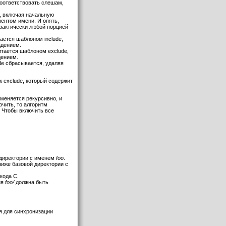
 соответствовать слешам,
и, включая начальную
нентом имени. И опять,
 фактически любой порцией
тается шаблоном include,
адением.
читается шаблоном exclude,
дением.
ude сбрасывается, удаляя
к exclude, который содержит
рименяется рекурсивно, и
ючить, то алгоритм
. Чтобы включить все
 директории с именем
foo
.
ниже базовой директории с
кода C.
ия
foo/
должна быть
я для синхронизации