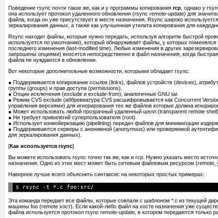
Поведение rsync почти такое же, как и у программы копирования
rcp
, однако у rsy
она использует протокол удаленного обновления (rsync remote-update) для значит
файла, когда он уже присутствует в месте назначения. Rsync широко используется
зеркалирования данных, а также как улучшенная утилита копирования для каждодн
Rsync находит файлы, которые нужно передать, используя алгоритм быстрой провер
используется по умолчанию), который обнаруживает файлы, у которых поменялся
последнего изменения (last-modified time). Любые изменения в других зарезервиро
запрошены опциями) вносятся непосредственно в файл назначения, когда быстрая
файла не нуждаются в обновлении.
Вот некоторые дополнительные возможности, которыми обладает rsync:
● Поддерживается копирование ссылок (links), файлов устройств (devices), атрибу
группы (groups) и прав доступа (permissions).
● Опции исключения (exclude и exclude-from), аналогичные GNU tar.
● Режим CVS exclude (аббревиатура CVS расшифровывается как Concurrent Versioni
управления версиями) для игнорирования тех же файлов которые должна игнориро
● Может использовать любой прозрачный удаленный шелл (transparent remote shell)
● Не требует привилегий суперпользователя (root).
● Использует конвейеризацию (pipelining) передач файлов для минимизации издерж
Здесь приведено краткое описание опций. Полное описание см. в следующей вре
● Поддерживаются серверы с анонимной (anonymous) или проверяемой аутентифи
для зеркалирования данных).
Что копировать:
[
Как используется rsync
]
рекурсивно заходить в директории
-r, --recursive
использовать относительные имена путей
-R, --relative
Вы можете использовать rsync точно так же, как и rcp. Нужно указать место источн
исключать файлы, которые совпали с ша
--exclude=PATTERN
назначения. Одно из этих мест может быть сетевым файловым ресурсом (remote, 
прочитать шаблоны исключения из файла 
--exclude-from=FILE
не исключать файлы, которые совпали по д
-I, --ignore-times
Наверное лучше всего объяснить синтаксис на некоторых простых примерах:
использовать только размер файла в прин
--size-only
передачи файла
$ 
окно метки времени (в секундах) для совп
-@ --modify-window=NUM
(умолчание=0)
Эта команда передает все файлы, которые совпали с шаблоном *.c из текущей дир
не исключать файлы, совпавшие с шабло
--include=PATTERN
машины foo (remote хост). Если какой-либо файл на хосте назначения уже существ
включения)
файла используется протокол rsync remote-update, в котором передаются только 
прочитать шаблоны включения из файла F
--include-from=FILE