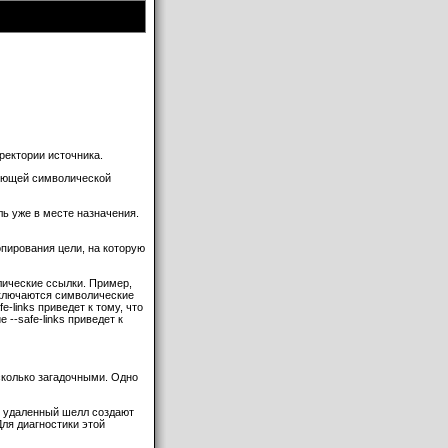
ректории источника.
ующей символической
ль уже в месте назначения.
опирования цели, на которую
олические ссылки. Пример,
 включаются символические
-links приведет к тому, что
--safe-links приведет к
сколько загадочными. Одно
ли удаленный шелл создают
Для диагностики этой