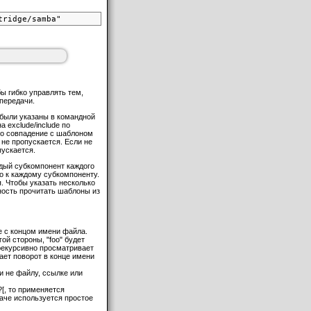
бы гибко управлять тем,
 передачи.
и были указаны в командной
 exclude/include по
ло совпадение с шаблоном
 не пропускается. Если не
пускается.
ждый субкомпонент каждого
но к каждому субкомпоненту.
я. Чтобы указать несколько
жность прочитать шаблоны из
е с концом имени файла.
ой стороны, "foo" будет
 рекурсивно просматривает
чает поворот в конце имени
 и не файлу, ссылке или
?[, то применяется
аче используется простое