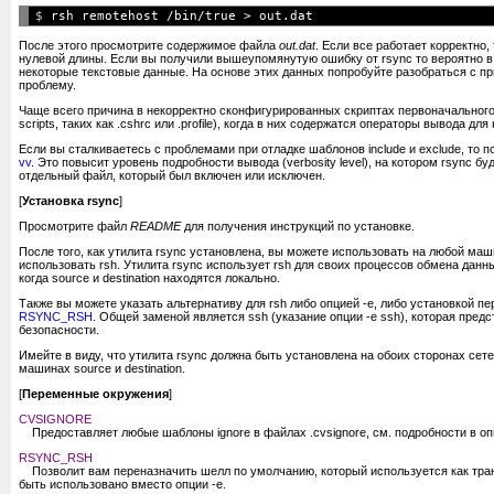
$ 
После этого просмотрите содержимое файла
out.dat
. Если все работает корректно,
нулевой длины. Если вы получили вышеупомянутую ошибку от rsync то вероятно 
некоторые текстовые данные. На основе этих данных попробуйте разобраться с 
проблему.
Чаще всего причина в некорректно сконфигурированных скриптах первоначального з
scripts, таких как .cshrc или .profile), когда в них содержатся операторы вывода дл
Если вы сталкиваетесь с проблемами при отладке шаблонов include и exclude, то 
vv
. Это повысит уровень подробности вывода (verbosity level), на котором rsync б
отдельный файл, который был включен или исключен.
[
Установка rsync
]
Просмотрите файл
README
для получения инструкций по установке.
После того, как утилита rsync установлена, вы можете использовать на любой маш
использовать rsh. Утилита rsync использует rsh для своих процессов обмена дан
когда source и destination находятся локально.
Также вы можете указать альтернативу для rsh либо опцией -e, либо установкой п
RSYNC_RSH
. Общей заменой является ssh (указание опции -e ssh), которая пред
безопасности.
Имейте в виду, что утилита rsync должна быть установлена на обоих сторонах сете
машинах source и destination.
[
Переменные окружения
]
CVSIGNORE
Предоставляет любые шаблоны ignore в файлах .cvsignore, см. подробности в опи
RSYNC_RSH
Позволит вам переназначить шелл по умолчанию, который используется как тран
быть использовано вместо опции -e.