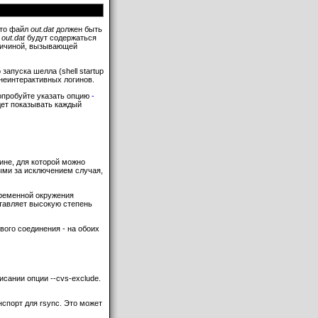
 то файл
out.dat
должен быть
в
out.dat
будут содержаться
причиной, вызывающей
апуска шелла (shell startup
я неинтерактивных логинов.
попробуйте указать опцию
-
удет показывать каждый
ине, для которой можно
ными за исключением случая,
еременной окружения
ставляет высокую степень
вого соединения - на обоих
сании опции --cvs-exclude.
спорт для rsync. Это может