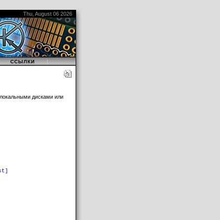
Thu, August 06 2026
|
|
ССЫЛКИ
локальными дисками или
st]