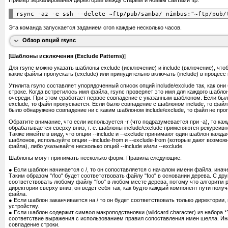
Пример зеркалирования директории между старым и новым сайтами ftp:
понизить подробность вывода сообщений
-q, --quiet
предпочитать IPv4
-4, --ipv4
предпочитать IPv6
-6, --ipv6
вывести этот экран подсказки
-h, --help
Эта команда запускается заданием cron каждые несколько часов.
Полное описание опций rsync см. в статье [2].
Обзор опций rsync
[
Шаблоны исключения (Exclude Patterns)
]
Для rsync можно указать шаблоны exclude (исключение) и include (включение), что
какие файлы пропускать (exclude) или принудительно включать (include) в процесс
Утилита rsync составляет упорядоченный список опций include/exclude так, как он
строке. Когда встретилось имя файла, rsync проверяет это имя для каждого шаблона
очереди. При этом сработает первое совпадение с указанным шаблоном. Если бы
exclude, то файл пропускается. Если было совпадение с шаблоном include, то файл
было обнаружено совпадение ни с каким шаблоном include/exclude, то файл не про
Обратите внимание, что если используется -r (что подразумевается при -a), то ка
обрабатывается сверху вниз, т. е. шаблоны include/exclude применяются рекурсив
Также имейте в виду, что опции --include и --exclude принимают один шаблон кажда
шаблонов, используйте опции --include-from и --exclude-from (которые дают возмо
файла), либо указывайте несколько опций --include и/или --exclude.
Шаблоны могут принимать несколько форм. Правила следующие:
● Если шаблон начинается с /, то он сопоставляется с началом имени файла, инач
Таким образом "/foo" будет соответствовать файлу "foo" в основании дерева. С друг
соответствовать любому файлу "foo" в любом месте дерева, потому что алгоритм
директории сверху вниз; он ведет себя так, как будто каждый компонент пути полу
файла.
● Если шаблон заканчивается на / то он будет соответствовать только директории,
устройству.
● Если шаблон содержит символ макроподстановки (wildcard character) из набора *
соответствие выражения с использованием правил сопоставления имен шелла. Ин
совпадение строки.