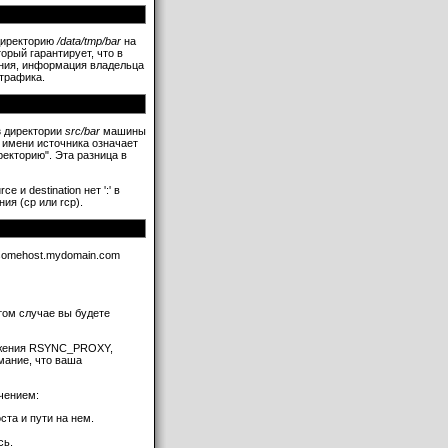
директорию
/data/tmp/bar
на
 изменений
орый гарантирует, что в
s) как символические
ения, информация владельца
трафика.
le/dir
ы дерева destination
 сделать их безопаснее
з директории
src/bar
машины
имени источника означает
авами super-user)
ректорию". Эта разница в
-user) +files
 и destination нет ':' в
uper-user)
ия (cp или rcp).
айлы (не dir)
лов
 somehost.mydomain.com
ка контрольной суммы
том случае вы будете
er/group
ружения RSYNC_PROXY,
инкремента
мание, что ваша
ючением:
-H,-A,-X)
ста и пути на нем.
даче
сь.