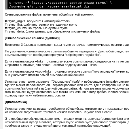
$ 
rsync -F [здесь указываются другие опции rsync] \

Сгенерированные файлы помечены общей меткой времени:
# rsync_argvs. аргументы командной строки
# rsync_flist. файл внутренних метаданных rsync
# rsync_csums. контрольные суммы rsync
# rsync_delta. блоки данных для обновления и изменения файла
[
Символические ссылки (symlink)
]
Возможны 3 базовых поведения, когда rsync встречает символические ссылки в ди
По умолчанию символические ссылки вообще не передаются. Для любой существ
ссылки выводится сообщение пропуска "skipping non-regular file".
Если указана опция --links, то символические ссылки заново создаются на ту же це
Обратите внимание, что опция --archive подразумевает --links.
Если указана опция --copy-links, то символические ссылки "коллапсируют" путем к
они указывают, вместо самой символической ссылки.
Утилита rsync также разделяет "безопасные" (safe) и небезопасные (unsafe) симв
где это может использоваться - зеркалирование web-сайта, где в копирование не
ссылки на
/etc/passwd
в публичной секции сайта. Использование опции --copy-unsafe
любые ссылки будут скопированы в место назначения в виде файла. Использование 
полному пропуску небезопасных ссылок.
[
Диагностика
]
Утилита rsync иногда выдает сообщения об ошибках, которые могут показаться не
из наиболее запутанных: "protocol version mismatch - is your shell clean?".
Это сообщение обычно вызвано тем, что ваши скрипты запуска (startup scripts) и
нежелательный мусор в потоке, который rsync использует для своего транспорта. 
проблемы запустите удаленный шелл командой наподобие следующей: