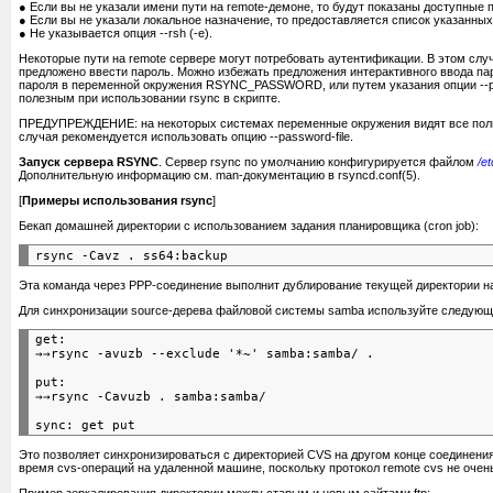
пропускать файлы, основываясь на контро
-c, --checksum
● Если вы не указали имени пути на remote-демоне, то будут показаны доступные 
времени модификации и размере
● Если вы не указали локальное назначение, то предоставляется список указанных
автоматически игнорировать данные так же
-C, --cvs-exclude
● Не указывается опция --rsh (-e).
обновлять только те файлы, которые уже 
--existing
Некоторые пути на remote сервере могут потребовать аутентификации. В этом слу
удалять файлы, которые не существуют на
--delete
предложено ввести пароль. Можно избежать предложения интерактивного ввода па
также удалять исключенные файлы на сто
--delete-excluded
пароля в переменной окружения RSYNC_PASSWORD, или путем указания опции --pa
получатель выполняет удаление после пер
--delete-after
полезным при использовании rsync в скрипте.
передачи
принудительное удаление директорий, даже
--force
ПРЕДУПРЕЖДЕНИЕ: на некоторых системах переменные окружения видят все поль
удалять даже если были ошибки ввода/выво
--ignore-errors
случая рекомендуется использовать опцию --password-file.
не удалять больше чем NUM файлов
--max-delete=NUM
передача файла лога, используя указанны
--log-file-format=FMT
Запуск сервера RSYNC
. Сервер rsync по умолчанию конфигурируется файлом
/e
сохранять частично переданные файлы
--partial
Дополнительную информацию см. man-документацию в rsyncd.conf(5).
показывать прогресс во время передачи
--progress
[
Примеры использования rsync
]
эквивалентно --partial --progress
-P
выдавать некоторое состояние транзакции
--stats
Бекап домашней директории с использованием задания планировщика (cron job):
создавать временные файлы в директории
-T --temp-dir=DIR
также сравнивать файлы назначения относ
--compare-dest=DIR
только обновление (не перезаписывать бо
-u, --update
Эта команда через PPP-соединение выполнит дублирование текущей директории на
Разные другие опции:
Для синхронизации source-дерева файловой системы samba используйте следующие 
привязка к указанному адресу
--address=ADDRESS
использовать блокирующий ввод/вывод (bl
--blocking-io
shell
get:

ограничить полосу пропускания I/O в кил
--bwlimit=KBPS
указать альтернативный файл rsyncd.conf
--config=FILE
запустить rsync в качестве демона
--daemon
put:

не отключаться от родителя (демона)
--no-detach
взять пароль доступа к демону из файла 
--password-file=FILE
указать другой номер порта rsyncd
--port=PORT
прочитать командный файл
-f, --read-batch=FILE
записать командный файл
-F, --write-batch=FILE
Это позволяет синхронизироваться с директорией CVS на другом конце соединения
напечатать номер версии
--version
время cvs-операций на удаленной машине, поскольку протокол remote cvs не оче
повысить подробность вывода сообщени
-v, --verbose