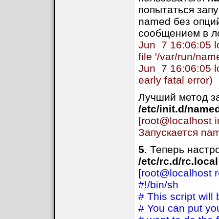
попытаться запу
named без опций
сообщением в л
Jun 7 16:06:05 l
file '/var/run/na
Jun 7 16:06:05 l
early fatal error)
Лучший метод за
/etc/init.d/name
[root@localhost in
Запускае
5
. Теперь настр
/etc/rc.d/rc.local
[
root@localhost rc
#!/bin/sh
# This script will 
# You can put your