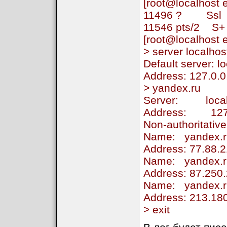
[root@localhost 
11496 ? Ssl 0
11546 pts/2 S
[root@localhost 
> server localhos
Default server: l
Address: 127.0.
> yandex.ru
Server: local
Address: 127.
Non-authoritativ
Name: yandex.r
Address: 77.88.2
Name: yandex.r
Address: 87.250
Name: yandex.r
Address: 213.18
> exit