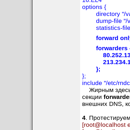
options {
directory "/va
dump-file "/va
statistics-file 
forward onl
forwarders 
80.252.130
213.234.19
};
};
include "/etc/rndc
Жирным здесь п
секции
forwarde
внешних DNS, к
4
. Протестируе
[root@localhost