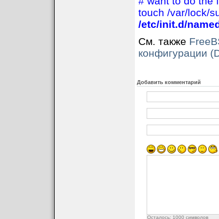
# want to do the fu
touch /var/lock/s
/etc/init.d/named
См. также
FreeB
конфигурации (D
Добавить комментарий
Осталось:
1000
символов