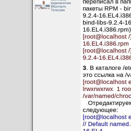
переписал в папк
видеомонтаж
ВКонтакте
пакеты RPM - bin
Телеграм
9.2.4-16.EL4.i38
bind-libs-9.2.4-1
16.EL4.i386.rpm)
[root@localhost /]
16.EL4.i386.rpm
[root@localhost /]
9.2.4-16.EL4.i38
3
. В каталоге /
это ссылка на /v
[root@localhost e
lrwxrwxrwx 1 roo
/var/named/chroo
Отредактируем 
следующее:
[root@localhost 
// Default named.
16.EL4