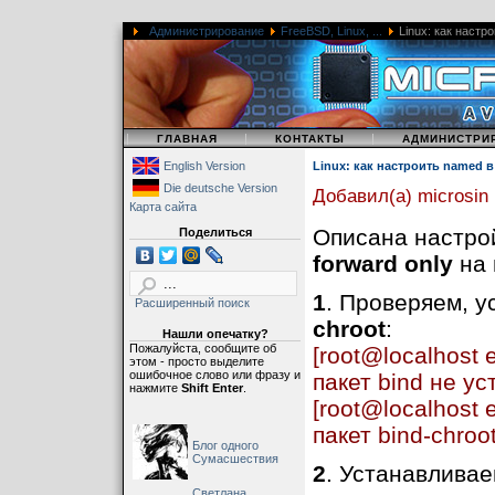
Администрирование
FreeBSD, Linux, ...
Linux: как настр
|
|
|
ГЛАВНАЯ
КОНТАКТЫ
АДМИНИСТРИ
English Version
Linux: как настроить named 
Die deutsche Version
Добавил(а) microsin
Карта сайта
Описана настро
Поделиться
forward only
на 
1
. Проверяем, 
Расширенный поиск
chroot
:
Нашли опечатку?
Пожалуйста, сообщите об
[root@localhost e
этом - просто выделите
ошибочное слово или фразу и
пакет bind не у
нажмите
Shift Enter
.
[root@localhost e
пакет bind-chroo
Блог одного
Сумасшествия
2
. Устанавливае
Светлана,