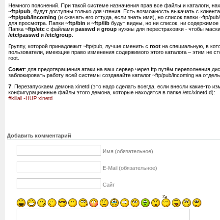
Немного пояснений. При такой системе назначения прав все файлы и каталоги, на
~ftp/pub
, будут доступны только для чтения. Есть возможность выкачать с клиента
~ftp/pub/incoming
(и скачать его оттуда, если знать имя), но список папки ~ftp/pu
для просмотра. Папки
~ftp/bin
и
~ftp/lib
будут видны, но ни список, ни содержимое
Папка
~ftp/etc
с файлами
passwd
и
group
нужны для перестраховки - чтобы маск
/etc/passwd
и
/etc/group
.
Группу, которой принадлежит ~ftp/pub, лучше сменить с
root
на специальную, в ко
пользователи, имеющие право изменения содержимого этого каталога – этим не ст
root.
Совет
: для предотвращения атаки на ваш сервер через ftp путём переполнения д
заблокировать работу всей системы создавайте каталог ~ftp/pub/incoming на отдел
7
. Перезапускаем демона xinetd (это надо сделать всегда, если внесли какие-то из
конфигурационные файлы этого демона, которые находятся в папке /etc/xinetd.d):
#killall -HUP xinetd
Добавить комментарий
Имя (обязательное)
E-Mail (обязательное)
Сайт