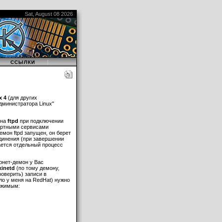
Sat, August 08 2026
|
|
ССЫЛКИ
x 4
(для других
дминистратора Linux"
она
ftpd
при подключении
дартными сервисами
демон ftpd запущен, он берет
единения (при завершении
ается отдельный процесс
ернет-демон у Вас
xinetd
(по тому демону,
роверить) записи в
было у меня на RedHat) нужно
ержимым: