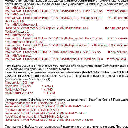
Немного пояснений. Здесь в выводе одна строка соответствует библиотеке. Однако
показывает на реальный файл, остальные указывают на мягкие (символические) с
# ls -l /lib/tls/librt.so.1
lrwxrwxrwx 1 root root 14 Ноя 2 2007 /lib/tls/librt.so.1 -> librt-2.3.4.so # это ссылка 
# ls -l /lib/libacl.so.1
lrwxrwxrwx 1 root root 15 Ноя 2 2007 /lib/libacl.so.1 -> libacl.so.1.1.0 # это тоже 
libacl.so.1.1.0
# ls -l /lib/libselinux.so.1
-rwxr-xr-x 2 root root 56328 Апр 29 2006 /lib/libselinux.so.1 # а это уже реа
/lib/libselinux.so.1
# ls -l /lib/tls/libc.so.6
lrwxrwxrwx 1 root root 13 Ноя 2 2007 /lib/tls/libc.so.6 -> libc-2.3.4.so # это ссылка
# ls -l /lib/tls/libpthread.so.0
lrwxrwxrwx 1 root root 19 Ноя 2 2007 /lib/tls/libpthread.so.0 -> libpthread-2.3.4.so # э
# ls -l /lib/ld-linux.so.2
lrwxrwxrwx 1 root root 11 Ноя 2 2007 /lib/ld-linux.so.2 -> ld-2.3.4.so # это ссылка
# ls -l /lib/libattr.so.1
lrwxrwxrwx 1 root root 16 Ноя 2 2007 /lib/libattr.so.1 -> libattr.so.1.1.0 # это ссылка
Нам нужно создать в песочнице жесткие ссылки на оригинальные библиотеки (ком
же именами, как прописаны в зависимостях.
Теперь узнаем, где реально лежат наши библиотеки (
librt-2.3.4.so
,
libacl.so.1.1.0
,
l
2.3.4.so
,
ld-2.3.4.so
,
libattr.so.1.1.0
). Как узнать, покажу на примере поиска оригинал
(ссылка на него /lib/tls/librt.so.1).
# locate librt-2.3.4.so
/lib/tls/librt-2.3.4.so * 47671
/lib/librt-2.3.4.so * 44743
/lib/i686/librt-2.3.4.so * 44743
Имеется целых 3 файла, и каждый является двоичным... Какой выбрать? Проводи
[root@localhost tls]# ls -l /lib/tls/librt-2.3.4.so
-rwxr-xr-x 1 root root 47671 Июл 4 2006 /lib/tls/librt-2.3.4.so
[root@localhost tls]# ls -l /lib/librt-2.3.4.so
-rwxr-xr-x 1 root root 44743 Июл 4 2006 /lib/librt-2.3.4.so
[root@localhost tls]# ls -l /lib/i686/librt-2.3.4.so
-rwxr-xr-x 1 root root 44743 Июл 4 2006 /lib/i686/librt-2.3.4.so
Последние 2 файла имеют одинаковый размер, но это ни о чем не говорит. Поэтому