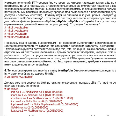
Немного пояснений. FTP-сервер ftpd устроен так, что для навигации клиента ftp по
программы
ls
. Эта программа, а также используемые ею библиотеки хранятся в кр
безопасности сервера местах. Однако запуск программы ls для анонимного пользо
потенциальным взломом, поскольку процесс ftpd выполняется с привелегиями суп
доступа к сетевым сокетам). Поэтому идут на специальные ухищрения - создают 
пользователя ftp "песочницу" - отдельную систему каталогов, которая содержит ко
для работы файлов (каталоги
~ftp/bin
,
~ftp/etc
,
~ftp/lib
и
~ftp/pub
). На эту систем
ограниченные права (об этом поговорим далее). Создадим "песочницу":
# mkdir /var/ftp/bin
# mkdir /var/ftp/etc
# mkdir /var/ftp/lib
# mkdir /var/ftp/pub
Поскольку сеанс работы с анонимным FTP-сервером выполняется в изолированно
(chrooted environment), то каталог ~ftp становится корневым каталогом, а каталоги ~ftp/b
~ftp/pub маскируются соответственно под /bin, /etc, /lib и /pub. Таким образом, ваш
отрезанным от системных библиотек и прочих “опасных” программ, которые, тем н
работе и их требуется предоставить, не нарушая при этом безопасности системы.
библиотеки необходимы – зависит от того, какой FTP-сервер вы будете использоват
них свои специфические особенности. Некоторым, например, требуется наличие ~f
имен владельцев и групп файлов.
4
. Теперь скопируем команду
ls
в папку
/var/ftp/bin
(местонахождение команды ls 
ls
, у меня она была по адресу
/bin/ls
):
# cp /bin/ls /var/ftp/bin/
Делаем жесткие ссылки на библиотеки, используемые программой ls. Тут всё не оч
сначала узнаем их список:
# ldd /bin/ls
librt.so.1 => /lib/tls/librt.so.1 (0x00bbc000)
libacl.so.1 => /lib/libacl.so.1 (0x003b1000)
libselinux.so.1 => /lib/libselinux.so.1 (0x00518000)
libc.so.6 => /lib/tls/libc.so.6 (0x00284000)
libpthread.so.0 => /lib/tls/libpthread.so.0 (0x004e7000)
/lib/ld-linux.so.2 (0x00266000)
libattr.so.1 => /lib/libattr.so.1 (0x005b7000)