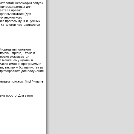
 каталогам необходим запуск
итически важных для
вателя чреват
ерпользователя (для
для анонимного
пию программу ls и нужных
у каталогов настраиваются
й среде выполнения
in, ~ftp/etc, ~ftp/lib и
 сервис оказывается
е менее, ему нужны в
 Какие именно программы и
ь, так как у большинства из
tp/etc/passwd для получения
делаем поиском
find / -name
ень просто. Для этого