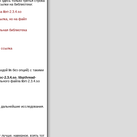
 здесь только третья строка
сылки на библиотеки:
на librt-2.3.4.so
ссылка, но на файл
льная библиотека
то ссылка
андой
ln
без опций) с такими
ibc-2.3.4.so
,
libpthread-
ьного файла librt-2.3.4.so
м дальнейшие исследования.
 лучше, наверное, взять тот