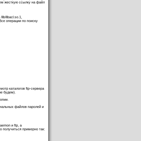
делаем жесткую ссылку на файл
ib/libacl.so.1,
so.1). Все операции по поиску
мотр каталогов ftp-сервера
не будем).
копии.
инальных файлов паролей и
emon и ftp, а
о получиться примерно так: