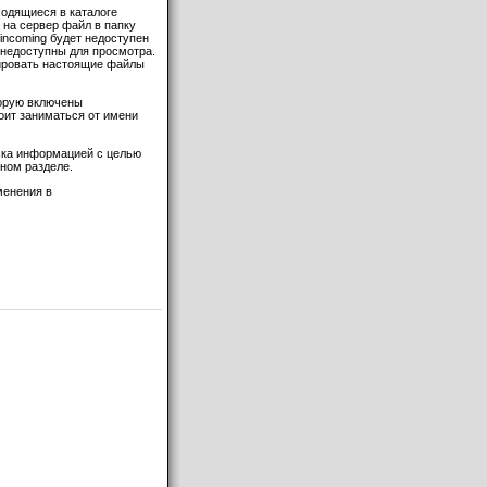
ходящиеся в каталоге
 на сервер файл в папку
b/incoming будет недоступен
 недоступны для просмотра.
ировать настоящие файлы
торую включены
оит заниматься от имени
иска информацией с целью
ьном разделе.
менения в