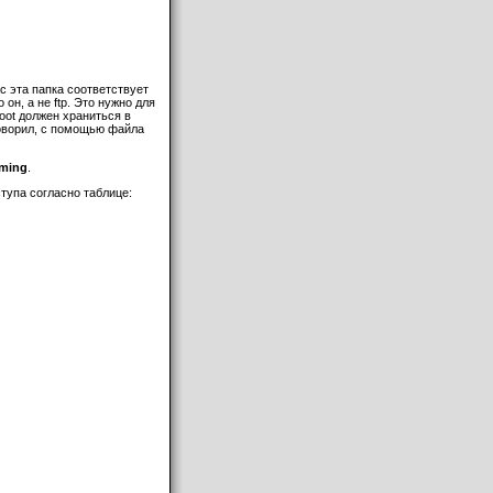
с эта папка соответствует
 он, а не ftp. Это нужно для
oot должен храниться в
 говорил, с помощью файла
oming
.
тупа согласно таблице: