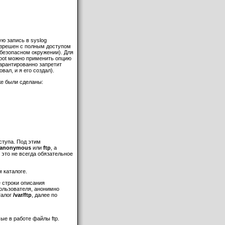
ую запись в syslog
зрешен с полным доступом
небезопасном окружении). Для
root можно применить опцию
гарантированно запретит
вал, и я его создал).
уже были сделаны:
ступа. Под этим
anonymous
или
ftp
, а
 это не всегда обязательное
 каталоге.
е строки описания
пользователя, анонимно
талог
/var/ftp
, далее по
ые в работе файлы ftp.