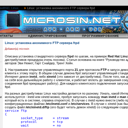
eeBSD, Linux, ...
Linux: установка анонимного FTP сервера ftpd
|
|
НТАКТЫ
АДМИНИСТРИРОВАНИЕ
ПРОГРАММИРОВАНИЕ
Linux: установка анонимного FTP сервера ftpd
Добавил(а) microsin
Описана установка стандартного сервера
ftpd
по шагам, на примере
Red Hat Linu
дистрибутивов процедура очень похожа). Статья основана на книге "Руководство а
авторов Эви Немет, Гарт Снайдер, Трент Хейн.
1
. Настраиваем открытие управляющего порта
21
для протокола
FTP
и запуск дем
клиента к этому порту. В общем случае демона ftpd запускает управляющий стан
Интернет демон
inetd
, либо
xinetd
(это зависит от дистрибутива). После того, как 
на себя всю дальнейшую работу с клиентом, и работает вплоть до завершения со
соединения ftpd прекращает работу). Для каждого клиентского подключения запуск
ftpd.
На разных дистрибутивах Linux настройка делается по разному. Узнать, какой Инт
 и
используется - inetd или xinetd можно, пробуя запускать команду
man inetd
и
man 
который есть в системе, справка откроется). В случае с inetd нужно внести (либо п
конфигурационных файлах
/etc/inetd.conf
и
/etc/services
. В случае с xinetd (как 
создать файл
/etc/xinetd.d/ftp
(его будет читать демон xinetd) со следующим сод
service ftp
{
socket_type = stream
protocol = tcp
wait = no