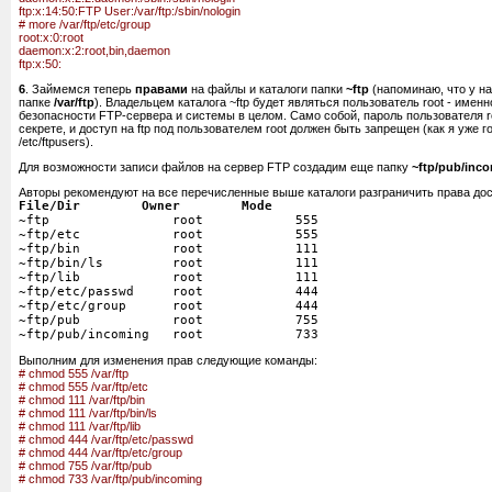
ftp:x:14:50:FTP User:/var/ftp:/sbin/nologin
# more /var/ftp/etc/group
root:x:0:root
daemon:x:2:root,bin,daemon
ftp:x:50:
6
. Займемся теперь
правами
на файлы и каталоги папки
~ftp
(напоминаю, что у на
папке
/var/ftp
). Владельцем каталога ~ftp будет являться пользователь root - именно
безопасности FTP-сервера и системы в целом. Само собой, пароль пользователя r
секрете, и доступ на ftp под пользователем root должен быть запрещен (как я уже
/etc/ftpusers).
Для возможности записи файлов на сервер FTP создадим еще папку
~ftp/pub/inc
Авторы рекомендуют на все перечисленные выше каталоги разграничить права дос
File/Dir Owner Mode
~ftp root 555
~ftp/etc root 555
~ftp/bin root 111
~ftp/bin/ls root 111
~ftp/lib root 111
~ftp/etc/passwd root 444
~ftp/etc/group root 444
~ftp/pub root 755
~ftp/pub/incoming root 733
Выполним для изменения прав следующие команды:
# chmod 555 /var/ftp
# chmod 555 /var/ftp/etc
# chmod 111 /var/ftp/bin
# chmod 111 /var/ftp/bin/ls
# chmod 111 /var/ftp/lib
# chmod 444 /var/ftp/etc/passwd
# chmod 444 /var/ftp/etc/group
# chmod 755 /var/ftp/pub
# chmod 733 /var/ftp/pub/incoming