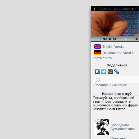
Администрирование
Fr
|
|
ГЛАВНАЯ
КО
English Version
Die deutsche Version
Карта сайта
Поделиться
Расширенный поиск
Нашли опечатку?
Пожалуйста, сообщите об
этом - просто выделите
ошибочное слово или фразу
нажмите
Shift Enter
.
Блог одного
Сумасшествия
Светлана,