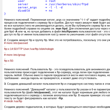
user = root
server = /usr/kerberos/sbin/ftpd
server_args = -l -l -d
disable = no
}
Немного пояснений. Переменная server_args со значением "-l -l -d" задает подробн
процессов подключения к серверу ftp и ошибок. Доступ через аккаунт
root
будет ра
во все каталоги (чего не рекомендуется делать, если Вы публикуете сервер ftp в 
более подробной справки по опциям см.
man ftpd
. Для отключения доступа через 
для ftpd
-A
или
-a
, но лучше добавить в файл
/etc/ftpusers
пользователя root - это 
доступ по ftp от имени пользователя root (у меня по умолчанию этот файл отсутство
2
. Создаем аккаунт ftp и группу ftp. Мне это не потребовалось, поскольку это они 
# more /etc/passwd
..
ftp:x:14:50:FTP User:/var/ftp:/sbin/nologin
..
# more /etc/group
..
ftp:x:50:
..
Немного пояснений. Пользователь ftp - это псевдопользователь для анонимного до
пользовтелем происходит подключение к ftp-серверу, когда логин при подключении
пароль любой. Обычно вместо пароля предлагается вести имя почтового ящика, но
требование - иногда пароль не проверяется, и может даже отсутствовать.
3
. Создаем домашний каталог пользователя ftp и стандартную систему папок в этом
Немного пояснений. "Домашний" каталог у пользователя ftp указан в 6-м параметр
пользователя ftp (файл
/etc/passwd
), этот же каталог будет корневым для любого 
подключившегося к серверу с логином anonymous или ftp. В нашем примере это ка
тексту он будет фигурировать как каталог
~ftp
.
# mkdir /var/ftp
Создаем дерево подкаталогов, в которых будут размещаться некоторые необходим