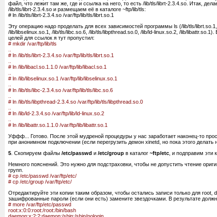
файл, что лежит там же, где и ссылка на него, то есть /lib/tls/librt-2.3.4.so. Итак, 
/lib/tls/librt-2.3.4.so и размещаем её в каталоге ~ftp/lib/tls:
# ln /lib/tls/librt-2.3.4.so /var/ftp/lib/tls/librt.so.1
Эту операцию надо проделать для всех зависимостей программы ls (/lib/tls/librt.so.1, /l
/lib/libselinux.so.1, /lib/tls/libc.so.6, /lib/tls/libpthread.so.0, /lib/ld-linux.so.2, /lib/libattr.
целей для ссылок я тут пропустил:
# mkdir /var/ftp/lib/tls
..
# ln /lib/tls/librt-2.3.4.so /var/ftp/lib/tls/librt.so.1
..
# ln /lib/libacl.so.1.1.0 /var/ftp/lib/libacl.so.1
..
# ln /lib/libselinux.so.1 /var/ftp/lib/libselinux.so.1
..
# ln /lib/tls/libc-2.3.4.so /var/ftp/lib/tls/libc.so.6
..
# ln /lib/tls/libpthread-2.3.4.so /var/ftp/lib/tls/libpthread.so.0
..
# ln /lib/ld-2.3.4.so /var/ftp/lib/ld-linux.so.2
..
# ln /lib/libattr.so.1.1.0 /var/ftp/lib/libattr.so.1
Уффф... Готово. После этой мудреной процедуры у нас заработает наконец-то прос
при анонимном подключении (если перегрузить демон xinetd, но пока этого делать 
5
. Скопируем файлы
/etc/passwd
и
/etc/group
в каталог
~ftp/etc
, и подправим эти 
Немного пояснений. Это нужно для подстраховки, чтобы не допустить чтение ориг
групп.
# cp /etc/passwd /var/ftp/etc/
# cp /etc/group /var/ftp/etc/
Отредактируйте эти копии таким образом, чтобы остались записи только для root, da
зашифрованные пароли (если они есть) замените звездочками. В результате должн
# more /var/ftp/etc/passwd
root:x:0:0:root:/root:/bin/bash
daemon:x:2:2:daemon:/sbin:/sbin/nologin