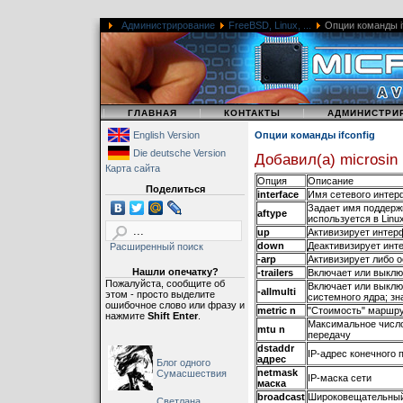
Администрирование
FreeBSD, Linux, ...
Опции команды if
|
|
|
ГЛАВНАЯ
КОНТАКТЫ
АДМИНИСТРИ
English Version
Опции команды ifconfig
Die deutsche Version
Добавил(а) microsin
Карта сайта
Опция
Описание
Поделиться
interface
Имя сетевого интерф
Задает имя поддержи
aftype
используется в Linu
up
Активизирует интер
down
Деактивизирует инт
Расширенный поиск
-arp
Активизирует либо о
Нашли опечатку?
-trailers
Включает или выключ
Пожалуйста, сообщите об
Включает или выклю
-allmulti
этом - просто выделите
системного ядра; зн
ошибочное слово или фразу и
metric n
"Стоимость" маршру
нажмите
Shift Enter
.
Максимальное число
mtu n
передачу
dstaddr
IP-адрес конечного 
адрес
Блог одного
netmask
Сумасшествия
IP-маска сети
маска
broadcast
Широковещательный 
Светлана,