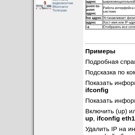
адрес
широковещательной
видеомонтаж
point-to-
ВКонтакте
Работа интерфейса в
point
Телеграм
системе
адрес
hw адрес
Устанавливает физи
адрес
Хост-имя или IP-ад
-a
Отобразить все сете
Примеры
Подробная спра
Подсказка по ко
Показать инфор
ifconfig
Показать инфор
Включить (up) и
up
,
ifconfig eth
Удалить IP на и