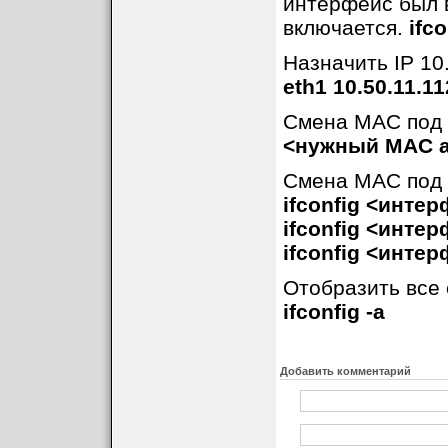
интерфейс был 
включается.
ifco
Назначить IP 10
eth1 10.50.11.11
Смена MAC под
<нужный MAC 
Смена MAC под 
ifconfig <инте
ifconfig <инте
ifconfig <инте
Отобразить все 
ifconfig -a
Добавить комментарий