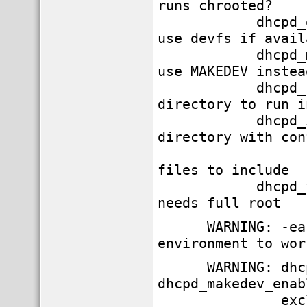
runs chrooted?
dhcpd_de
use devfs if avail
dhcpd_mak
use MAKEDEV instea
dhcpd_roo
directory to run i
dhcpd_inc
directory with con
files to include
dhcpd_fla
needs full root
WARNING: -early_
environment to wor
WARNING: dhcpd_
dhcpd_makedev_enab
exclus