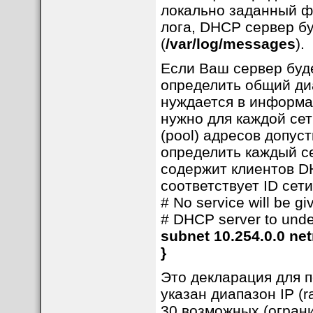
локально заданный ф
лога, DHCP сервер бу
(
/var/log/messages
).
Если Ваш сервер буде
определить общий ди
нуждается в информа
нужно для каждой сет
(pool) адресов допус
определить каждый се
содержит клиентов D
соответствует ID сети
# No service will be gi
# DHCP server to unde
subnet 10.254.0.0 net
}
Это декларация для п
указан диапазон IP (
30 возможных (ограни