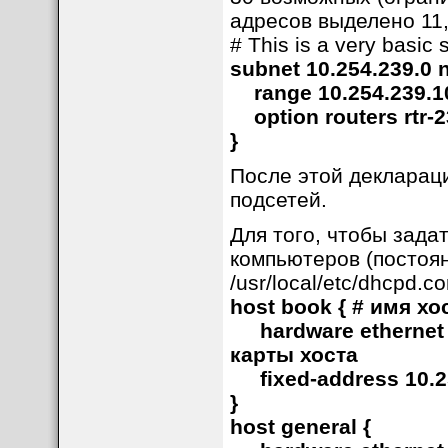
адресов выделено 11, 
# This is a very basic 
subnet 10.254.239.0 
range 10.254.239.10
option routers rtr-23
}
После этой деклараци
подсетей.
Для того, чтобы зад
компьютеров (постоян
/usr/local/etc/dhcpd.co
host book { # имя хо
hardware ethernet 0
карты хоста
fixed-address 10.
}
host general {