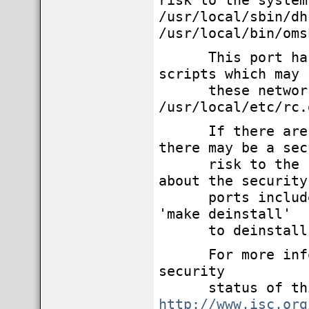
risk to the system
/usr/local/sbin/dh
/usr/local/bin/oms
This port has in
scripts which may 
these network se
/usr/local/etc/rc.
If there are vul
there may be a sec
risk to the syst
about the security
ports included i
'make deinstall'
to deinstall th
For more informa
security
status of this s
http://www.isc.org