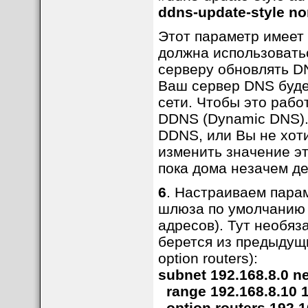
ddns-update-style n
Этот параметр имеет 
должна использовать
серверу обновлять D
Ваш сервер DNS буде
сети. Чтобы это раб
DDNS (Dynamic DNS).
DDNS, или Вы не хот
изменить значение эт
пока дома незачем д
6
. Настраиваем парам
шлюза по умолчанию и
адресов). Тут необяз
берется из предыдущи
option routers):
subnet 192.168.8.0 n
range 192.168.8.10 1
option routers 192.1