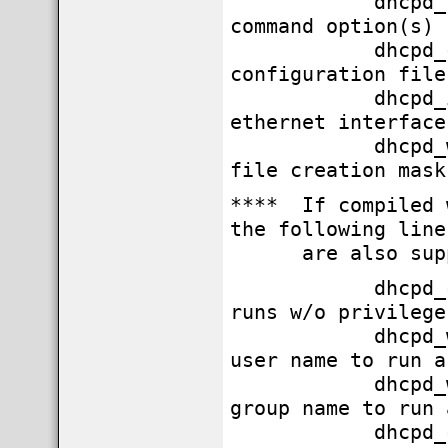
dhcpd
command option(s)
dhcpd_conf="
configuration file
dhcpd
ethernet interface
dhcpd_w
file creation mask
**** If compiled 
the following line
are also supp
dhcpd_ch
runs w/o privilege
dhcpd_w
user name to run a
dhcpd_w
group name to run 
dhcpd_ch