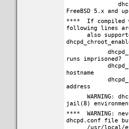
dhcpd_makede
FreeBSD 5.x and up
**** If compiled 
following lines ar
also supported 
dhcpd_chroot_enabl
dhcpd_j
runs imprisoned?
dhcpd_host
hostname
dhcpd_ipad
address
WARNING: dhcpd_r
jail(8) environmen
**** WARNING: nev
dhcpd.conf file bu
/usr/local/etc/d