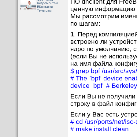
ПО dhclient для Free
видеомонтаж
ВКонтакте
ценную информацию п
Телеграм
Мы рассмотрим именн
по шагам:
1
. Перед компиляцие
встроено ли устройст
ядро по умолчанию, 
(если Вы не использ
на имя файла конфиг
$ grep bpf /usr/src/s
# The `bpf' device enab
device bpf # Berkeley 
Если Вы не получили 
строку в файл конфиг
Если у Вас есть устр
# cd /usr/ports/net/is
# make install clean