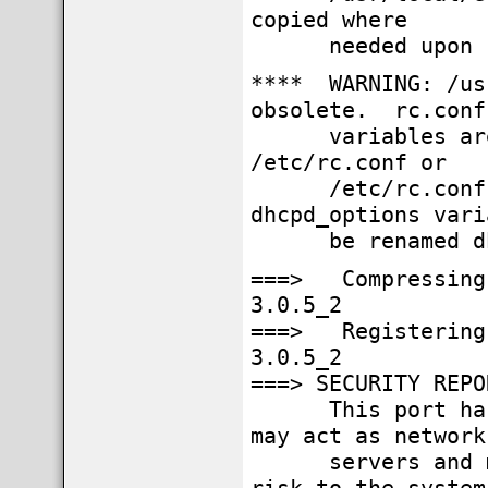
copied where
needed upon st
**** WARNING: /us
obsolete. rc.conf
variables are st
/etc/rc.conf or
/etc/rc.conf.d/
dhcpd_options vari
be renamed dhcp
===> Compressing 
3.0.5_2
===> Registering 
3.0.5_2
===> SECURITY REPO
This port has in
may act as network
servers and may 