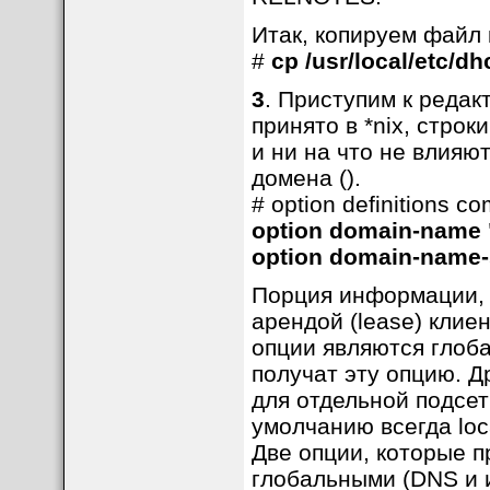
Итак, копируем файл
#
cp /usr/local/etc/d
3
. Приступим к редакт
принято в *nix, стро
и ни на что не влияю
домена ().
# option definitions c
option domain-name 
option domain-name-s
Порция информации, 
арендой (lease) клиен
опции являются глоба
получат эту опцию. Д
для отдельной подсет
умолчанию всегда loc
Две опции, которые п
глобальными (DNS и 