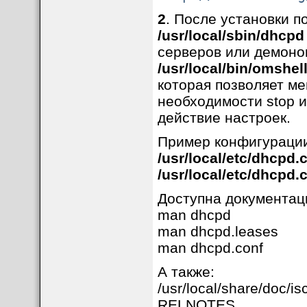
2
. После установки 
/usr/local/sbin/dhcpd
серверов или демонов
/usr/local/bin/omshel
которая позволяет ме
необходимости stop и
действие настроек.
Пример конфигурации
/usr/local/etc/dhcpd.
/usr/local/etc/dhcpd.
Доступна документац
man dhcpd
man dhcpd.leases
man dhcpd.conf
А также:
/usr/local/share/doc
RELNOTES.