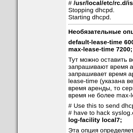
#
/usr/local/etc/rc.d/
Stopping dhcpd.
Starting dhcpd.
Необязательные опц
default-lease-time 60
max-lease-time 7200;
Тут можно оставить 
запрашивают время ар
запрашивает время ар
lease-time (указана в
время аренды, то сер
время не более max-le
# Use this to send dhcp
# have to hack syslog.c
log-facility local7;
Эта опция определяет,