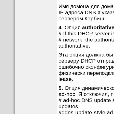
Имя домена для дома
IP адреса DNS я указ
сервером Корбины.
4
. Опция
authoritativ
# If this DHCP server i
# network, the authori
authoritative;
Эта опция должна бы
серверу DHCP отпра
ошибочно сконфигури
физически переподкл
lease.
5
. Опция динамическ
ad-hoc. Я отключил, 
# ad-hoc DNS update s
updates.
#ddns-update-style ad