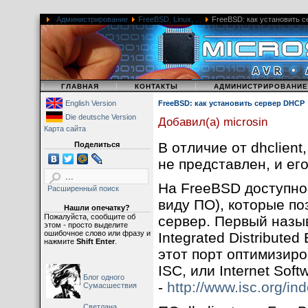
Администрирование
FreeBSD, Linux, ...
FreeBSD: как установить 
|
|
|
ГЛАВНАЯ
КОНТАКТЫ
АДМИНИСТРИРОВАНИЕ
English Version
FreeBSD: как установить сервер DHCP
Die deutsche Version
Добавил(а) microsin
Карта сайта
В отличие от dhclien
Поделиться
не представлен, и ег
На FreeBSD доступно 
Расширенный поиск
виду ПО), которые п
Нашли опечатку?
Пожалуйста, сообщите об
сервер. Первый назы
этом - просто выделите
ошибочное слово или фразу и
Integrated Distribute
нажмите
Shift Enter
.
этот порт оптимизиро
ISC, или Internet Sof
Блог одного
-
http://www.isc.org/in
Сумасшествия
Светлана,