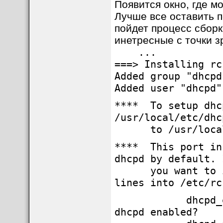
Появится окно, где м
Лучше все оставить п
пойдет процесс сборк
инетресные с точки з
...
===> Installing rc
Added group "dhcpd
Added user "dhcpd"
**** To setup dhc
/usr/local/etc/dhc
to /usr/local/e
**** This port in
dhcpd by default. 
you want to invo
lines into /etc/rc
dhcpd_
dhcpd enabled?