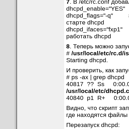
7
. В /etc/rc.conf доб
dhcpd_enable="YES"
dhcpd_flags="-q" # 
старте dhcpd
dhcpd_ifaces="fxp1" 
работать dhcpd
8
. Теперь можно запу
#
/usr/local/etc/rc.d/
Starting dhcpd.
И проверить, как запу
# ps -ax | grep dhcpd
40817 ?? Ss 0:00.
/usr/local/etc/dhcpd.
40840 p1 R+ 0:00.0
Видно, что скрипт зап
где находятся файлы
Перезапуск dhcpd: