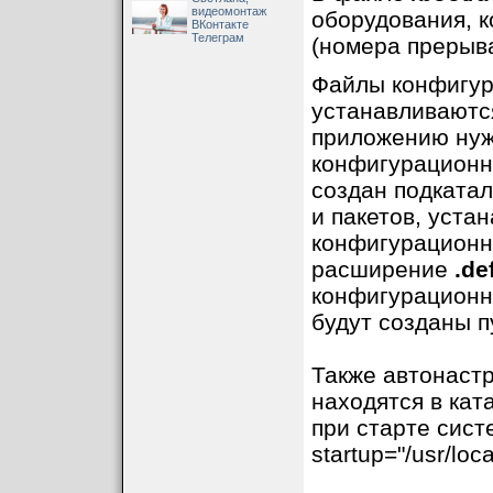
видеомонтаж
оборудования, к
ВКонтакте
Телеграм
(номера прерыва
Файлы конфигур
устанавливаютс
приложению нуж
конфигурационн
создан подкатал
и пакетов, уста
конфигурационн
расширение
.de
конфигурационн
будут созданы п
Также автонастр
находятся в кат
при старте систе
startup="/usr/loca