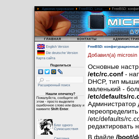
Администрирование
FreeBSD, Linux, ...
FreeBSD: конфи
|
|
|
ГЛАВНАЯ
КОНТАКТЫ
АДМИНИСТРИ
English Version
FreeBSD: конфигурационны
Die deutsche Version
Добавил(а) microsin
Карта сайта
Основные настр
Поделиться
/etc/rc.conf
- на
DHCP, тип мыши
Расширенный поиск
маленький - бол
Нашли опечатку?
/etc/defaults/rc.
Пожалуйста, сообщите об
этом - просто выделите
Администратор д
ошибочное слово или фразу и
нажмите
Shift Enter
.
переопределить
/etc/defaults/rc.
редактировать н
Блог одного
Сумасшествия
В файле
/boot/d
Светлана,