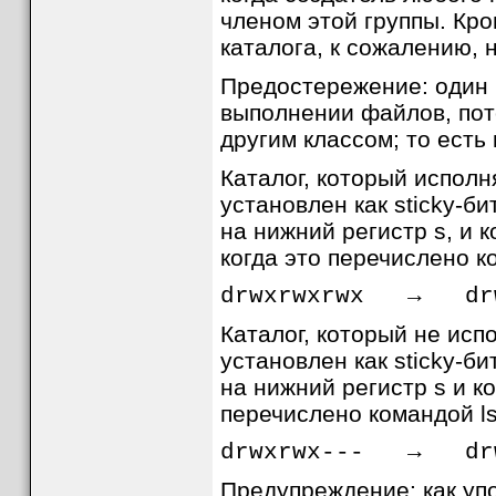
членом этой группы. Кро
каталога, к сожалению, 
Предостережение: один 
выполнении файлов, пот
другим классом; то есть 
Каталог, который исполн
установлен как sticky-би
на нижний регистр s, и 
когда это перечислено ко
drwxrwxrwx → drw
Каталог, который не исп
установлен как sticky-би
на нижний регистр s и к
перечислено командой ls 
drwxrwx--- → drw
Предупреждение: как уп