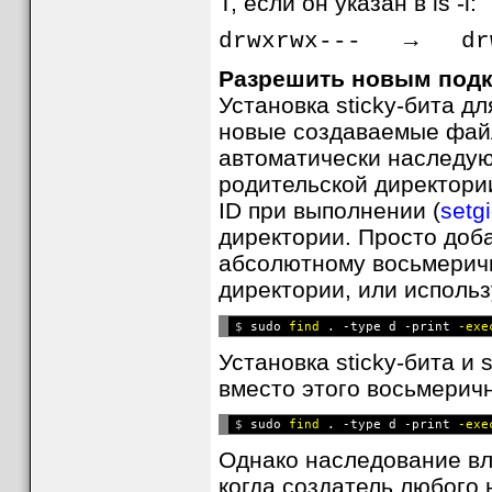
T, если он указан в ls -l:
drwxrwx--- → drw
Разрешить новым подк
Установка sticky-бита д
новые создаваемые файл
автоматически наследуют
родительской директории
ID при выполнении (
setg
директории. Просто доб
абсолютному восьмерич
директории, или исполь
$ 
sudo 
find
 . -type d -print 
-exe
Установка sticky-бита и
вместо этого восьмеричн
$ 
sudo 
find
 . -type d -print 
-exe
Однако наследование вла
когда создатель любого 