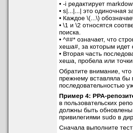
• -i редактирует markdow
• s|...|...| это одиночная
• Каждое \(...\) обознач
• \1 и \2 относятся соот
поиска.
• ^##* означает, что ст
хеша#, за которым идет 
• Вторая часть последов
хеша, пробела или точки [
Обратите внимание, что
прежнему вставляла бы 
последовательностью уж
Пример 4: PPA-репозит
в пользовательских репо
должны быть обновлены и
привилегиями sudo в ди
Сначала выполните тест 