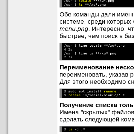
/usr $ 
locate
 **/xu*.png
/usr $ 
ls
Обе команды дали именн
системе, среди которых
menu.png
. Интересно, ч
быстрее, чем поиск в ба
/usr $ 
time locate **/xu*.png
4.2s

/usr $ 
time ls **/xu*.png
Переименование неско
переименовать, указав 
Для этого необходимо с
$ 
sudo apt install 
rename
$ 
rename
Получение списка тол
Имена "скрытых" файлов 
сделать следующей ком
$ 
ls