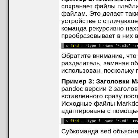
сохраняет файлы плейл
файлам. Это делает так
устройстве с отличающе
команда рекурсивно на
преобразовывает в них в
$ 
find
 . -type f -name '*.m3u' -r
Обратите внимание, что 
разделитель, заменяя о
использован, поскольку 
Пример 3: Заголовки M
pandoc версии 2 заголо
вставленного сразу пос
Исходные файлы Markdow
адаптированы с помощь
$ 
find
 . -type f -name '*.md' -re
Субкоманда sed объясн