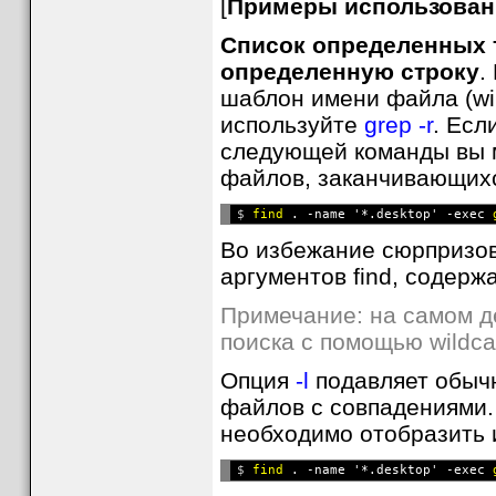
[
Примеры использовани
Список определенных 
определенную строку
.
шаблон имени файла (wi
используйте
grep -r
. Есл
следующей команды вы м
файлов, заканчивающихся
$ 
find
 . -name '*.desktop' -exec 
Во избежание сюрпризов
аргументов find, содержа
Примечание: на самом д
поиска с помощью wildcard
Опция
-l
подавляет обычн
файлов с совпадениями.
необходимо отобразить 
$ 
find
 . -name '*.desktop' -exec 