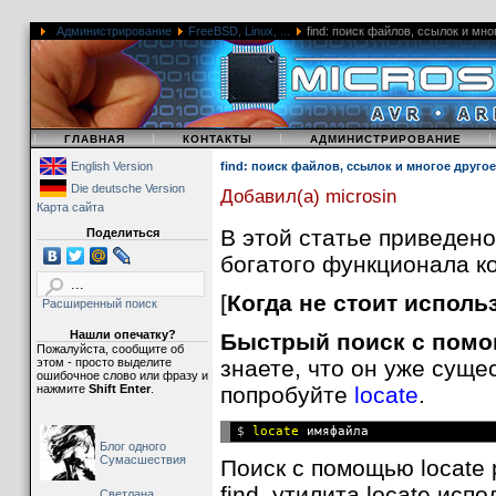
Администрирование
FreeBSD, Linux, ...
find: поиск файлов, ссылок и мно
|
|
|
ГЛАВНАЯ
КОНТАКТЫ
АДМИНИСТРИРОВАНИЕ
English Version
find: поиск файлов, ссылок и многое другое
Die deutsche Version
Добавил(а) microsin
Карта сайта
В этой статье приведен
Поделиться
богатого функционала 
[
Когда не стоит использ
Расширенный поиск
Нашли опечатку?
Быстрый поиск с помо
Пожалуйста, сообщите об
этом - просто выделите
знаете, что он уже сущес
ошибочное слово или фразу и
нажмите
Shift Enter
.
попробуйте
locate
.
$ 
locate
Блог одного
Сумасшествия
Поиск с помощью locate 
find, утилита locate ис
Светлана,