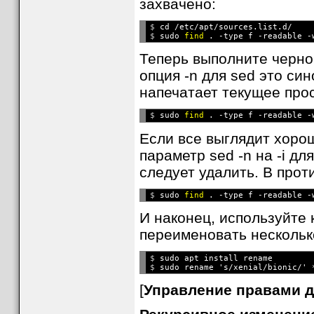
захвачено:
$ 
cd /etc/apt/sources.list.d/
$ 
sudo 
find
 . -type f -readable -
Теперь выполните чернов
опция -n для sed это син
напечатает текущее про
$ 
sudo 
find
 . -type f -readable -
Если все выглядит хоро
параметр sed -n на -i дл
следует удалить. В про
$ 
sudo 
find
 . -type f -readable -
И наконец, используйте 
переименовать несколь
$ 
sudo apt install rename
$ 
[
Управление правами д