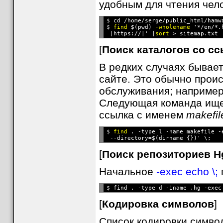
удобным для чтения чел
$ 
cd /home/serge/public_html/hamw
$ 
find
 $(pwd) 
-wholename
 '*/en/*.
 |https://|' |
sort
[
Поиск каталогов со сс
В редких случаях бывае
сайте. Это обычно проис
обслуживания; например,
Следующая команда ищет
ссылка с именем
makefil
$ 
find
 . -type l -name makefile -
[
Поиск репозиториев Hg
Начальное
-exec echo \;
$ 
[
Кодировка символов
]
Список кодировки симво