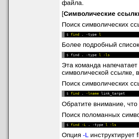
файла.
[
Символические ссылк
Поиск символических сс
$ 
find
 . -type 
Более подробный список
$ 
find . -type 
Эта команда напечатае
символической ссылке, в
Поиск символических сс
$ 
find
 . 
-lname
Обратите внимание, чт
Поиск поломанных симво
$ 
find -L
 . -type 
Опция
-L
инструктирует f