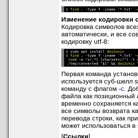
$ 
find
 . -type f -iname '*.txt' 
-
Изменение кодировки 
Кодировка символов все
автоматически, и все с
кодировку utf-8:
$ 
sudo apt install 
dos2unix
$ 
find
 . -type f -iname '*.txt' -
 |
se
d -e "s/.*[ ]charset=//") -t 
 /tmp/converted "$1" && 
dos2unix
Первая команда установ
используется суб-шелл 
команду с флагом
-c
. Д
файла как позиционный
временно сохраняется к
все символы возврата к
перевода строки, как пр
может использоваться в s
[
Ссылки
]