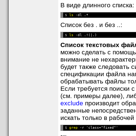
В виде длинного списка:
$ 
ls
Список без . и без ..:
$ 
ls
Список текстовых фай
можно сделать с помощь
внимание не нехарактер
будет также следовать 
спецификации файла н
обрабатывать файлы толь
Если требуется поиски с
(см. примеры далее), л
exclude
производит обра
заданные непосредственн
искать только в рабочей
$ 
grep