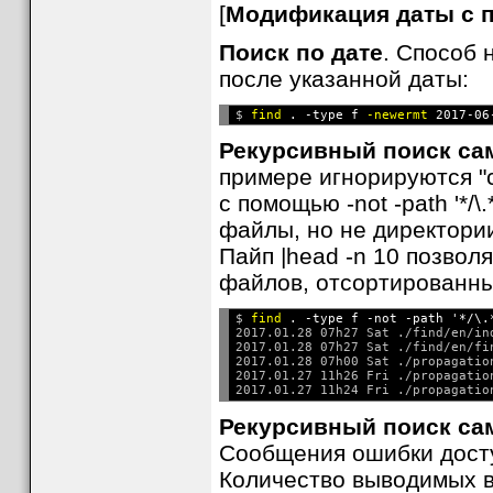
[
Модификация даты с 
Поиск по дате
. Способ
после указанной даты:
$ 
find
 . -type f 
-newermt
Рекурсивный поиск са
примере игнорируются "
с помощью -not -path '*/
файлы, но не директории,
Пайп |head -n 10 позво
файлов, отсортированных
$ 
find
 . -type f -not -path '*/\.
2017.01.28 07h27 Sat ./find/en/ind
2017.01.28 07h27 Sat ./find/en/fin
2017.01.28 07h00 Sat ./propagation
2017.01.27 11h26 Fri ./propagation
Рекурсивный поиск са
Сообщения ошибки досту
Количество выводимых в