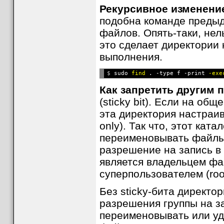
Рекурсивное изменени
подобна команде предыд
файлов. Опять-таки, нел
это сделает директории
выполнения.
$ 
sudo 
find
 . -type f -print 
-exe
Как запретить другим 
(sticky bit). Если на об
эта директория настраив
only). Так что, этот кат
переименовывать файлы т
разрешение на запись в 
является владельцем фа
суперпользователем (roo
Без sticky-бита директо
разрешения группы на з
переименовывать или уд