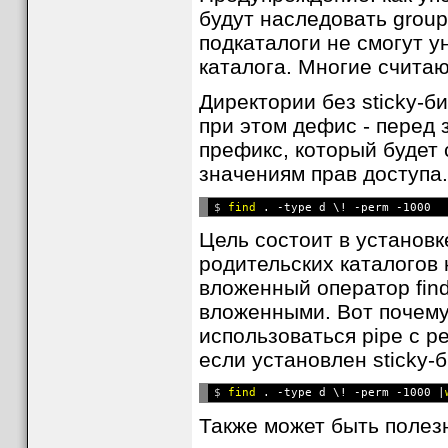
будут наследовать group
подкаталоги не смогут у
каталога. Многие считаю
Директории без sticky-
при этом дефис - перед 
префикс, который будет 
значениям прав доступа.
$ 
find
Цель состоит в установке
родительских каталогов 
вложенный оператор find
вложенными. Вот почему 
использоваться pipe с ре
если установлен sticky-б
$ 
find
 . -type d \! -perm -1000 |
Также может быть полез