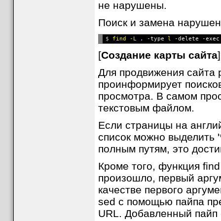
не нарушены.
Поиск и замена нарушен
$ 
find -L
 . -type 
l
[
Создание карты сайта
]
Для продвижения сайта р
проинформирует поисков
просмотра. В самом про
текстовым файлом.
Если страницы на англи
список можно выделить '*
полным путям, это дости
Кроме того, функция fin
произошло, первый аргум
качестве первого аргум
sed с помощью пайпа пр
URL. Добавленный пайп с