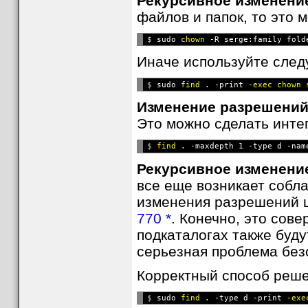
Рекурсивное изменени
файлов и папок, то это
$ 
sudo 
chown
Иначе используйте сле
$ 
sudo 
find
 . -print 
-exec chown 
Изменение разрешений 
Это можно сделать инте
$ 
find
 . -maxdepth 1 -type d -nam
Рекурсивное изменени
все еще возникает собл
изменения разрешений 
770 *
. Конечно, это сов
подкаталогах также буд
серьезная проблема без
Корректный способ реше
$ 
sudo 
find
 . -type d -print 
-exe