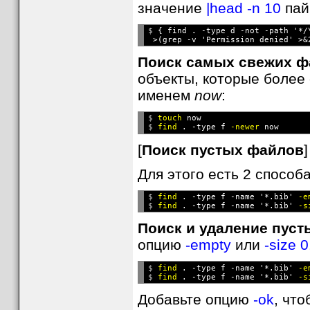
значение
|head -n 10
пай
$ 
{ find . -type d -not -path '*/
Поиск самых свежих ф
объекты, которые более 
именем
now
:
$ 
touch
 now
$ 
find
 . -type f 
-newer
[
Поиск пустых файлов
]
Для этого есть 2 способа
$ 
find
 . -type f -name '*.bib' 
-e
$ 
find
 . -type f -name '*.bib' 
Поиск и удаление пус
опцию
-empty
или
-size 0
$ 
find
 . -type f -name '*.bib' 
-e
$ 
find
 . -type f -name '*.bib' 
Добавьте опцию
-ok
, чт