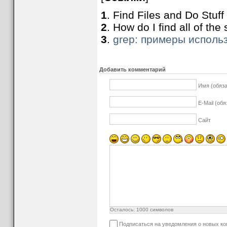
1
. Find Files and Do Stuf
2
. How do I find all of the
3
.
grep: примеры исполь
Добавить комментарий
Имя (обяз
E-Mail (об
Сайт
Осталось:
1000
символов
Подписаться на уведомления о новых к