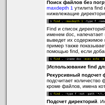
Поиск файлов без погр
maxdepth 1
утилита find
нижележащие директори
$ 
find
 . 
-maxdepth 1
Find и список директори
именем doc, напечатает 
выведет их содержимое 
пример также показывает
помощью find, если доб
$ 
find
 . -iname doc 
-exec echo -e
[
Использование find д
Рекурсивный подсчет 
подсчитает количество ф
кроме файлов, имена ко
$ 
find
 . -type f -not -path '*/\.
Подсчет директорий
. И