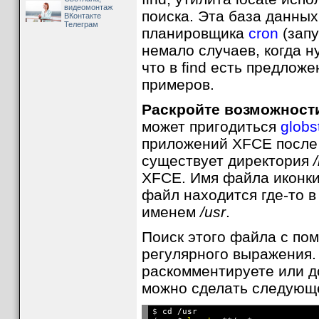
видеомонтаж
поиска. Эта база данны
ВКонтакте
Телеграм
планировщика
cron
(зап
немало случаев, когда н
что в find есть предлож
примеров.
Раскройте возможности
может пригодиться
globs
приложений XFCE после 
существует директория
XFCE. Имя файла иконки
файл находится где-то в
именем
/usr
.
Поиск этого файла с по
регулярного выражения. 
раскомментируете или 
можно сделать следующ
$ 
cd /usr