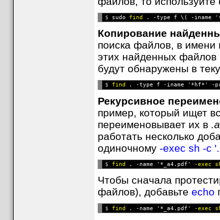
файлов, то используйте 
$ 
sudo 
find
 . -type f \( -iname '
Копирование найденны
поиска файлов, в имени 
этих найденных файлов
будут обнаружены в теку
$ 
find
 . -type f -iname '*hf*' -p
Рекурсивное переиме
пример, который ищет в
переименовывает их в
.
работать несколько доб
одиночному
-exec sh -c '..
$ 
find
 . -name '*_a4.pdf' 
-exec s
Чтобы сначала протести
файлов), добавьте
echo
$ 
find
 . -name '*_a4.pdf' 
-exec s