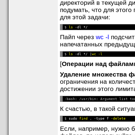
директорий в текущей д
подумать, что для этого
для этой задачи:
$ 
ls
Пайп через
wc -l
подсчит
напечатанных предыдущ
$ 
ls
 -dl */ |
[
Операции над файлами
Удаление множества ф
ограничения на количес
достижении этого лимит
К счастью, в такой ситуа
$ 
sudo 
find
 . -type f 
Если, например, нужно 