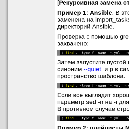
[
Рекурсивная замена с
Пример 1: Ansible
. В э
заменена на import_task
директорий Ansible.
Проверка с помощью gre
захвачено:
$ 
find
 . -type f -name '*.yml' -r
Затем запустите пустой
синоним
--quiet
, и p в с
пространство шаблона.
$ 
find
 . -type f -name '*.yml' -r
Если все выглядит хоро
параметр sed -n на -i дл
В противном случае стр
$ 
find
 . -type f -name '*.yml' -r
Пример 2: плейлисты 