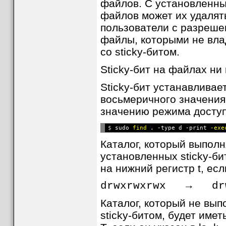
файлов. С установленны
файлов может их удалят
пользователи с разреше
файлы, которыми не вла
со sticky-битом.
Sticky-бит на файлах ни 
Sticky-бит устанавлива
восьмеричного значения
значению режима доступ
$ 
sudo 
find
 . -type d -print 
-exe
Каталог, который выполн
установленных sticky-би
на нижний регистр t, есл
drwxrwxrwx → drw
Каталог, который не вып
sticky-битом, будет име