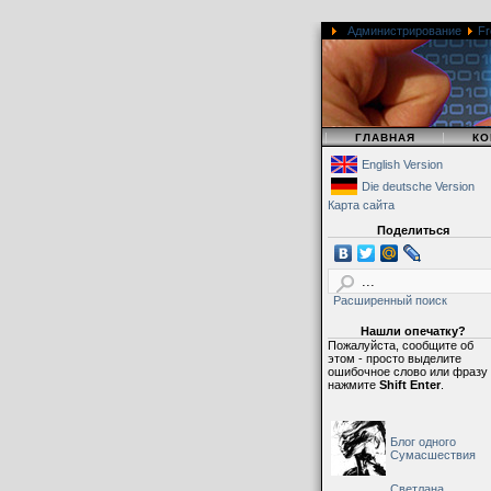
Администрирование
Fr
|
|
ГЛАВНАЯ
КО
English Version
Die deutsche Version
Карта сайта
Поделиться
Расширенный поиск
Нашли опечатку?
Пожалуйста, сообщите об
этом - просто выделите
ошибочное слово или фразу
нажмите
Shift Enter
.
Блог одного
Сумасшествия
Светлана,