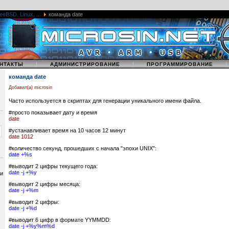
eeBSD, Linux, ...
команда date
|
|
НТАКТЫ
АДМИНИСТРИРОВАНИЕ
ПРОГРАММИРОВАНИЕ
команда date
Добавил(а) microsin
Часто используется в скриптах для генерации уникального имени файла.
#просто показывает дату и время
date
#устанавливает время на 10 часов 12 минут
date 1012
#количество секунд, прошедших с начала "эпохи UNIX":
date +%s
#выводит 2 цифры текущего года:
date -j +%y
 и
#выводит 2 цифры месяца:
date -j +%m
#выводит 2 цифры:
date -j +%d
#выводит 6 цифр в формате YYMMDD:
date -j +%y%m%d