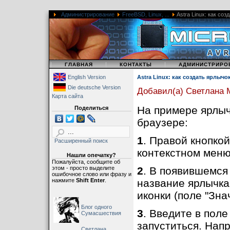
Администрирование
FreeBSD, Linux, ...
Astra Linux: как со
|
|
|
ГЛАВНАЯ
КОНТАКТЫ
АДМИНИСТРИРО
English Version
Astra Linux: как создать ярлычо
Die deutsche Version
Добавил(а) Светлана
Карта сайта
На примере ярлыч
Поделиться
браузере:
1
. Правой кнопко
Расширенный поиск
контекстном меню
Нашли опечатку?
Пожалуйста, сообщите об
этом - просто выделите
2
. В появившемся
ошибочное слово или фразу и
нажмите
Shift Enter
.
название ярлычка 
иконки (поле "Знач
Блог одного
3
. Введите в поле
Сумасшествия
запуститься. Напр
Светлана,