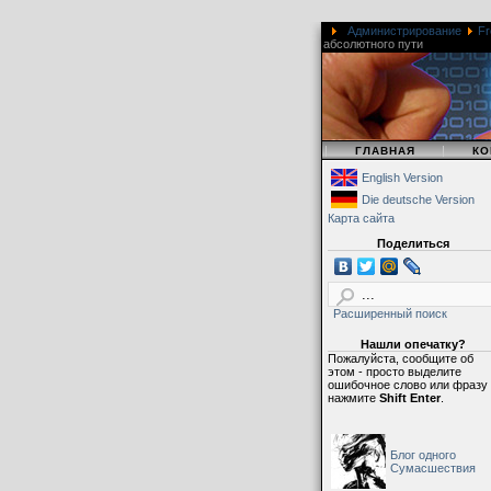
Администрирование
Fr
абсолютного пути
|
|
ГЛАВНАЯ
КО
English Version
Die deutsche Version
Карта сайта
Поделиться
Расширенный поиск
Нашли опечатку?
Пожалуйста, сообщите об
этом - просто выделите
ошибочное слово или фразу
нажмите
Shift Enter
.
Блог одного
Сумасшествия