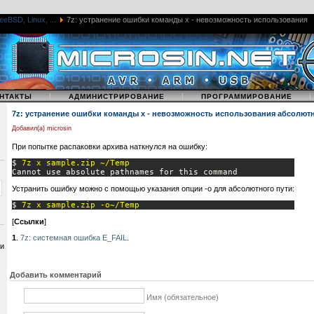
eeBSD, Linux, ...
7z: устранение ошибки команды x - невозможность использования
|
|
НТАКТЫ
АДМИНИСТРИРОВАНИЕ
ПРОГРАММИРОВАНИЕ
7z: устранение ошибки команды x - невозможность использования абсолютн
Добавил(а) microsin
При попытке распаковки архива наткнулся на ошибку:
$ 
7z x sample.zip ~/Temp
Cannot use absolute pathnames for this command
Устранить ошибку можно с помощью указания опции -o для абсолютного пути:
$ 
7z x sample.zip -o~/Temp
[
Ссылки
]
1
.
7z: системная ошибка E_FAIL
.
 и
Добавить комментарий
Имя (обязательное)