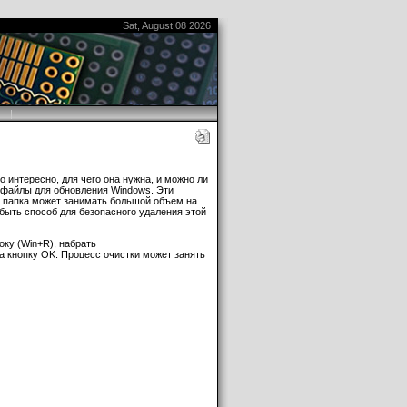
Sat, August 08 2026
|
:F"

nt administrators:F"
 интересно, для чего она нужна, и можно ли
и файлы для обновления Windows. Эти
у папка может занимать большой объем на
быть способ для безопасного удаления этой
оку (Win+R), набрать
strators:F /t"

на кнопку OK. Процесс очистки может занять
сположены на диске с файловой
существующие системные файлы на
Выберите в в контекстном меню