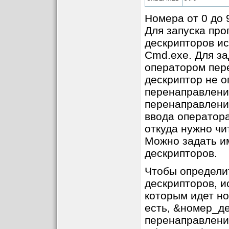
Номера от 0 до 
Для запуска про
дескрипторов ис
Cmd.exe. Для за
оператором пер
дескриптор не о
перенаправления
перенаправления
ввода оператора
откуда нужно чи
Можно задать и
дескрипторов.
Чтобы определи
дескрипторов, и
которым идет н
есть, &номер_де
перенаправлени