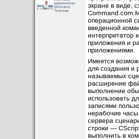
видеомонтаж
экране в виде, 
ВКонтакте
Телеграм
Command.com M
операционной с
введенной кома
интерпретатор к
приложения и р
приложениями.
Имеется возмож
для создания и 
называемых сце
расширение фай
выполнение обы
использовать д
записями польз
нерабочие часы
сервера сценар
строки — CScript
выполнить в ко