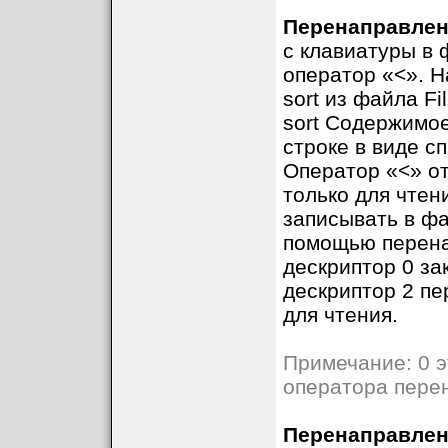
Перенаправлени
с клавиатуры в 
оператор «<». Н
sort из файла Fil
sort
Содержимое 
строке в виде с
Оператор «<» о
только для чтен
записывать в фа
помощью перена
дескриптор 0 за
дескриптор 2 пе
для чтения.
Примечание: 0 э
оператора пере
Перенаправлен