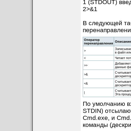
1 (STDOUT) вве
2>&1
В следующей та
перенаправления
Оператор
Описание
перенаправления
Записывае
>
в файл или
<
Читает по
Добавляет
>>
данные фа
Считывает
>&
дескрипто
Считывает
<&
дескрипто
Считывает
|
Эта процед
По умолчанию в
STDIN) отсылаю
Cmd.exe, и Cmd
команды (дескри