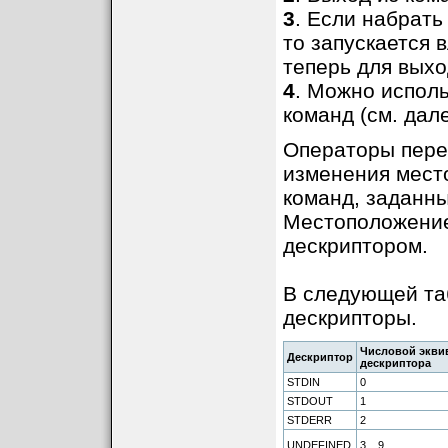
3
. Если набрать
то запускается 
теперь для выхо
4
. Можно испол
команд (см. дале
Операторы пере
изменения мест
команд, заданны
Местоположение
дескриптором.
В следующей та
дескрипторы.
Числовой экви
Дескриптор
дескриптора
STDIN
0
STDOUT
1
STDERR
2
UNDEFINED
3 .. 9