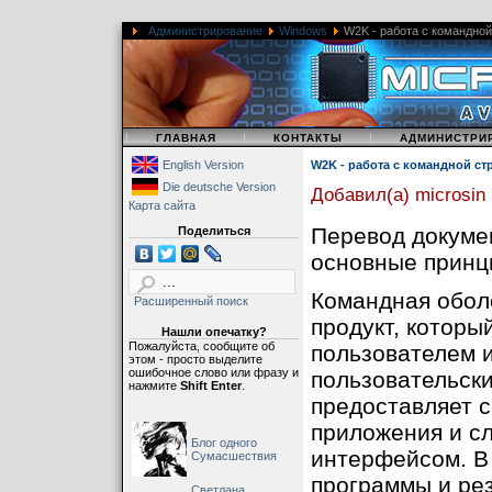
Администрирование
Windows
W2K - работа с командной
|
|
|
ГЛАВНАЯ
КОНТАКТЫ
АДМИНИСТРИ
English Version
W2K - работа с командной ст
Die deutsche Version
Добавил(а) microsin
Карта сайта
Перевод докумен
Поделиться
основные принц
Командная обол
Расширенный поиск
продукт, которы
Нашли опечатку?
Пожалуйста, сообщите об
пользователем 
этом - просто выделите
ошибочное слово или фразу и
пользовательск
нажмите
Shift Enter
.
предоставляет с
приложения и с
Блог одного
интерфейсом. В
Сумасшествия
программы и ре
Светлана,