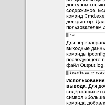
доступом только
содержимое. Есл
команд Cmd.exe
дескриптор. Дл
пользователем д
Для перенаправ
выходные данны
команды ipconfi
последующего п
файл Output.log,
Использование
вывода
. Для д
содержащихся в
символ «больше»
команда добавля