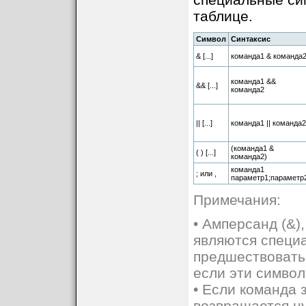
таблице.
Символ
Синтаксис
& [...]
команда1 & команда
команда1 &&
&& [...]
команда2
|| [...]
команда1 || команда2
(команда1 &
( ) [...]
команда2)
команда1
; или ,
параметр1;параметр
Примечания:
• Амперсанд (&),
являются специ
предшествовать 
если эти символ
• Если команда
возвращается ну