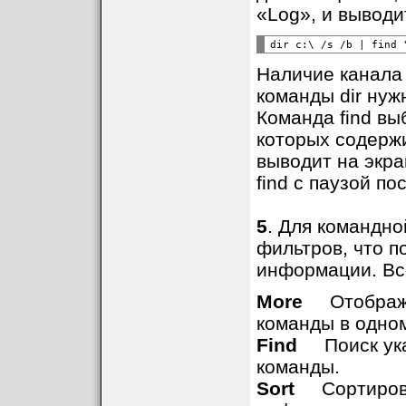
«Log», и выводи
Наличие канала 
команды dir нуж
Команда find вы
которых содерж
выводит на экр
find с паузой п
5
. Для командн
фильтров, что п
информации. Вс
More
Отображае
команды в одном
Find
Поиск указ
команды.
Sort
Сортировка