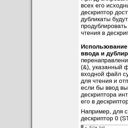
всех его исходн
дескриптор дост
дубликаты будут
продублировать 
чтения в дескри
Использование
ввода и дубли
перенаправления
(&), указанный 
входной файл су
для чтения и от
если бы ввод вы
дескриптора ин
его в дескрипто
Например, для с
дескриптор 0 (S