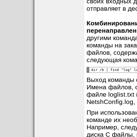
своих входных 
отправляет в де
Комбинировани
перенаправлен
другими команд
команды на зака
файлов, содержа
следующая кома
Выход команды d
Имена файлов, 
файле loglist.tx
NetshConfig.log,
При использова
команде их необ
Например, след
диска C файлы, 