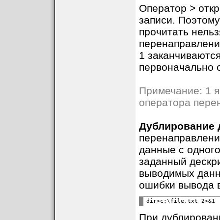
Оператор > откр
записи. Поэтом
прочитать нельз
перенаправлени
1 заканчиваются
первоначально о
Примечание: 1 
оператора пере
Дублирование 
перенаправлени
данные с одного
заданный дескри
выводимых данны
ошибки вывода в 
При дублирован