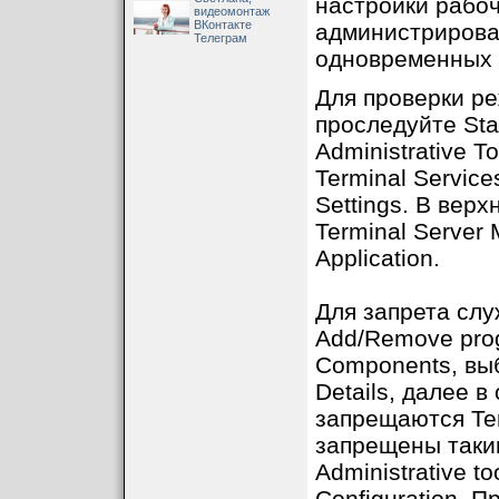
настройки рабоч
видеомонтаж
ВКонтакте
администрирован
Телеграм
одновременных 
Для проверки р
проследуйте Star
Administrative To
Terminal Service
Settings. В вер
Terminal Server 
Application.
Для запрета слу
Add/Remove pro
Components, выб
Details, далее 
запрещаются Ter
запрещены таки
Administrative t
Configuration. 