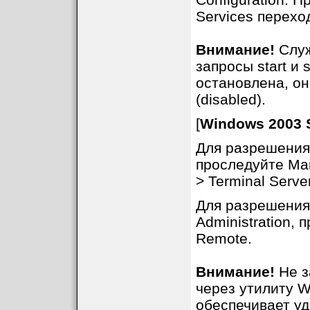
Services перехо
Внимание!
Служ
запросы start и 
остановлена, о
(disabled).
[
Windows 2003 
Для разрешения
проследуйте Man
> Terminal Server
Для разрешения
Administration, 
Remote.
Внимание!
Не з
через утилиту W
обеспечивает уд