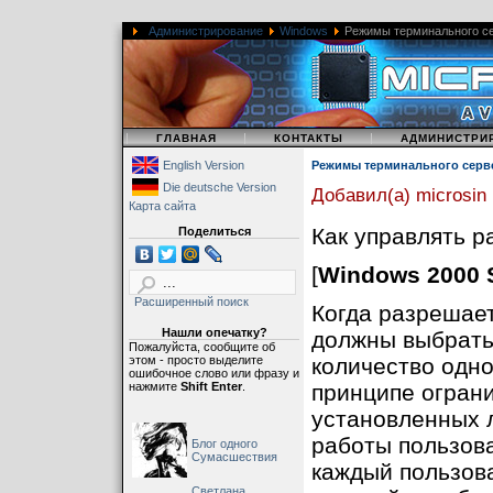
Администрирование
Windows
Режимы терминального се
|
|
|
ГЛАВНАЯ
КОНТАКТЫ
АДМИНИСТРИ
English Version
Режимы терминального серве
Die deutsche Version
Добавил(а) microsin
Карта сайта
Как управлять р
Поделиться
[
Windows 2000 
Расширенный поиск
Когда разрешае
Нашли опечатку?
должны выбрать
Пожалуйста, сообщите об
этом - просто выделите
количество одн
ошибочное слово или фразу и
нажмите
Shift Enter
.
принципе огран
установленных 
работы пользов
Блог одного
Сумасшествия
каждый пользов
Светлана,