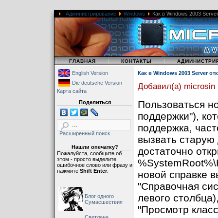
Администрирование
Windows
Как в Windows 2003 Serve
|
|
|
ГЛАВНАЯ
КОНТАКТЫ
АДМИНИСТРИ
English Version
Как в Windows 2003 Server о
Die deutsche Version
Добавил(а) microsin
Карта сайта
Пользоваться но
Поделиться
поддержки"), ко
поддержка, част
Расширенный поиск
вызвать старую 
Нашли опечатку?
достаточно отк
Пожалуйста, сообщите об
этом - просто выделите
%SystemRoot%\He
ошибочное слово или фразу и
нажмите
Shift Enter
.
новой справке в
"Справочная сис
левого столбца)
Блог одного
Сумасшествия
"Просмотр класс
Светлана,