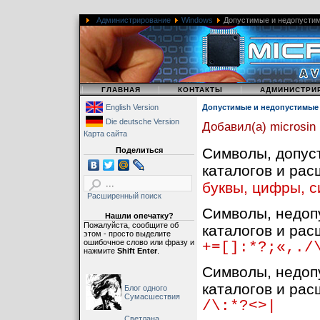
Администрирование
Windows
Допустимые и недопустим
|
|
|
ГЛАВНАЯ
КОНТАКТЫ
АДМИНИСТРИ
English Version
Допустимые и недопустимые
Die deutsche Version
Добавил(а) microsin
Карта сайта
Символы, допус
Поделиться
каталогов и рас
буквы, цифры, 
Расширенный поиск
Символы, недоп
Нашли опечатку?
Пожалуйста, сообщите об
каталогов и рас
этом - просто выделите
ошибочное слово или фразу и
+=[]:*?;«,./
нажмите
Shift Enter
.
Символы, недоп
каталогов и рас
Блог одного
Сумасшествия
/\:*?<>|
Светлана,