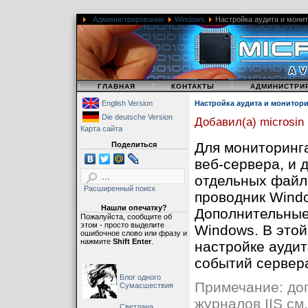
Администрирование
Windows
Настройка аудита и монит
|
|
|
ГЛАВНАЯ
КОНТАКТЫ
АДМИНИСТРИ
English Version
Настройка аудита и монитор
Die deutsche Version
Добавил(а) microsin
Карта сайта
Для мониторинг
Поделиться
веб-сервера, и 
отдельных файл
Расширенный поиск
проводник Windo
Нашли опечатку?
Дополнительные 
Пожалуйста, сообщите об
этом - просто выделите
Windows. В этой
ошибочное слово или фразу и
нажмите
Shift Enter
.
настройке аудит
событий сервер
Блог одного
Примечание: до
Сумасшествия
журналов IIS см
Светлана,