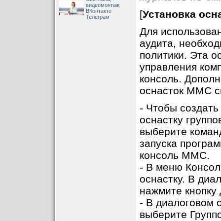
видеомонтаж
ВКонтакте
[
Установка осн
Телеграм
Для использован
аудита, необход
политики. Эта о
управления ком
консоль. Допол
оснасток MMC см
- Чтобы создать
оснастку группо
выберите коман
запуска програ
консоль MMC.
- В меню Консол
оснастку. В диа
нажмите кнопку 
- В диалоговом 
выберите Группо