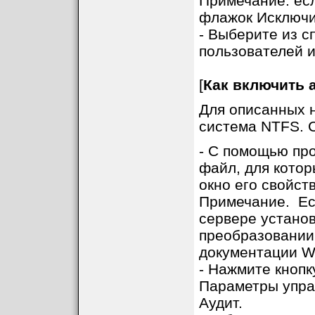
Примечание: есл
флажок Исключит
- Выберите из с
пользователей 
[
Как включить 
Для описанных 
система NTFS. 
- С помощью пр
файл, для котор
окно его свойст
Примечание. Есл
сервере устано
преобразовании
документации W
- Нажмите кнопк
Параметры упра
Аудит.