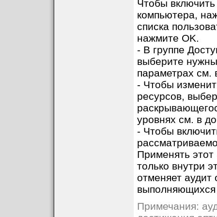
Чтобы включить 
компьютера, наж
списка пользова
нажмите OK.
- В группе Дост
выберите нужны
параметрах см. 
- Чтобы измени
ресурсов, выбе
раскрывающегос
уровнях см. в д
- Чтобы включит
рассматриваемо
Применять этот 
только внутри э
отменяет аудит 
выполняющихся 
Примечания: ауд