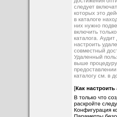
достижения опт
следует включат
которых это дей
в каталоге нахо
них нужно подве
включить только
каталога. Аудит
настроить удале
совместный дост
Удаленный поль
выше процедуру
предоставлении 
каталогу см. в 
[
Как настроить
В только что со
раскройте следу
Конфигурация к
Параметры безо