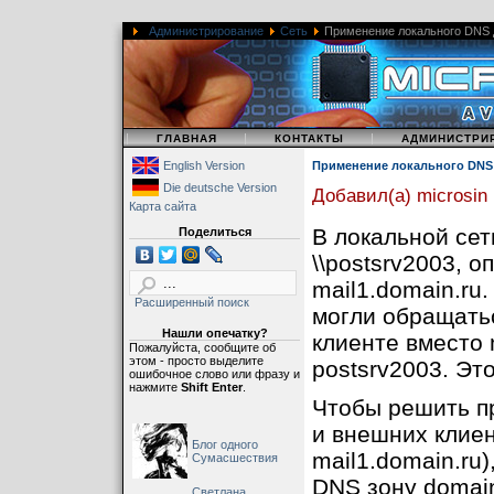
Администрирование
Сеть
Применение локального DNS д
|
|
|
ГЛАВНАЯ
КОНТАКТЫ
АДМИНИСТРИ
English Version
Применение локального DNS 
Die deutsche Version
Добавил(а) microsin
Карта сайта
В локальной сет
Поделиться
\\postsrv2003, 
mail1.domain.ru
Расширенный поиск
могли обращатьс
Нашли опечатку?
клиенте вместо 
Пожалуйста, сообщите об
этом - просто выделите
postsrv2003. Эт
ошибочное слово или фразу и
нажмите
Shift Enter
.
Чтобы решить п
и внешних клиен
Блог одного
mail1.domain.ru
Сумасшествия
DNS зону domain
Светлана,