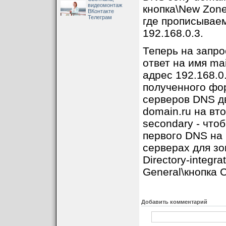
видеомонтаж
кнопка\New Zone.
ВКонтакте
Телеграм
где прописывае
192.168.0.3.
Теперь на запро
ответ на имя ma
адрес 192.168.0
полученного фо
серверов DNS дв
domain.ru на вт
secondary - что
первого DNS на 
серверах для зо
Directory-integr
General\кнопка C
Добавить комментарий