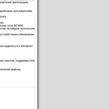
включения фильтрации)
 удалённым пользователям.
P/IP)
ов)
ческие сети. BCM50
 этом на каждом логическом
я устройствами (обновление
присоединиться к Интернет
ки пакетов, поддержка Unix
ановлений файлов