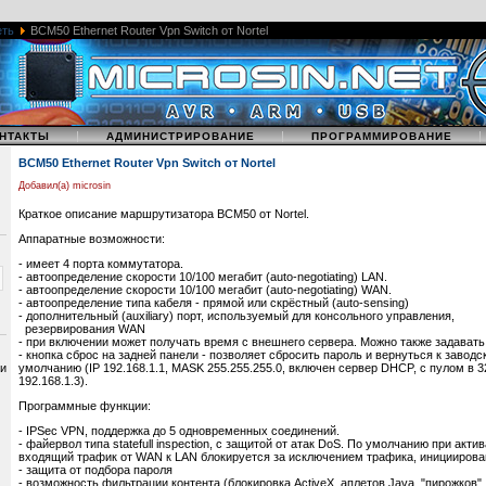
еть
BCM50 Ethernet Router Vpn Switch от Nortel
|
|
НТАКТЫ
АДМИНИСТРИРОВАНИЕ
ПРОГРАММИРОВАНИЕ
BCM50 Ethernet Router Vpn Switch от Nortel
Добавил(а) microsin
Краткое описание маршрутизатора BCM50 от Nortel.
Аппаратные возможности:
- имеет 4 порта коммутатора.
- автоопределение скорости 10/100 мегабит (auto-negotiating) LAN.
- автоопределение скорости 10/100 мегабит (auto-negotiating) WAN.
- автоопределение типа кабеля - прямой или скрёстный (auto-sensing)
- дополнительный (auxiliary) порт, используемый для консольного управления,
резервирования WAN
- при включении может получать время с внешнего сервера. Можно также задават
- кнопка сброс на задней панели - позволяет сбросить пароль и вернуться к завод
 и
умолчанию (IP 192.168.1.1, MASK 255.255.255.0, включен сервер DHCP, с пулом в 3
192.168.1.3).
Программные функции:
- IPSec VPN, поддержка до 5 одновременных соединений.
- файервол типа statefull inspection, с защитой от атак DoS. По умолчанию при акт
входящий трафик от WAN к LAN блокируется за исключением трафика, инициирова
- защита от подбора пароля
- возможность фильтрации контента (блокировка ActiveX, аплетов Java, "пирожков"