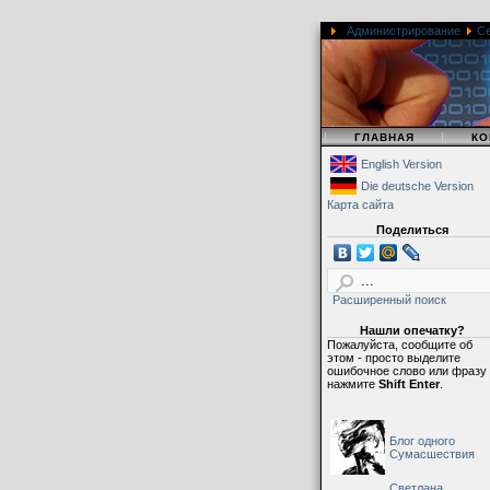
Администрирование
С
|
|
ГЛАВНАЯ
КО
English Version
Die deutsche Version
Карта сайта
Поделиться
Расширенный поиск
Нашли опечатку?
Пожалуйста, сообщите об
этом - просто выделите
ошибочное слово или фразу
нажмите
Shift Enter
.
Блог одного
Сумасшествия
Светлана,