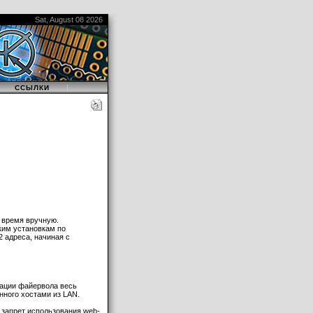
Sat, August 08 2026
|
|
ССЫЛКИ
ь время вручную.
ским установкам по
2 адреса, начиная с
ивации файервола весь
нного хостами из LAN.
, запрет использования web-