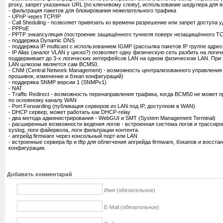
proxy, запрет указанных URL [по ключевому слову], использование шедулера для 
- фильтрация пакетов для блокирования нежелательного трафика
- UPnP через TCP/IP
- Call Sheduling - позволяет привязать ко времени разрешение или запрет доступа
- PPPoE
- PPTP энкапсуляция (построение защищённого туннеля поверх незащищённого TC
- поддержка Dynamic DNS
- поддержка IP multicast с использованием IGMP (рассылка пакетов IP группе адрес
- IP Alias (аналог VLAN у циско?) позволяет одну физическую сеть разбить на логи
поддерживает до 3-х логических интерфейсов LAN на одном физическом LAN. При
LAN шлюзом является сам BCM50.
- CNM (Central Network Management) - возможность централизованного управлени
прошивок, изменение и бэкап конфигураций)
- поддержка SNMP версии 1 (SNMPv1)
- NAT
- Traffic Redirect - возможность перенаправления трафика, когда BCM50 не может 
по основному каналу WAN
- Port Forwarding (публикация серверов из LAN под IP, доступном в WAN)
- DHCP сервер, может работать как DHCP-relay
- два метода администрирования - WebGUI и SMT (System Management Terminal)
- расширенные возможности ведения логов - встроенная система логов и трассиров
syslog, логи файервола, логи фильтрации контента.
- апгрейд firmware через консольный порт или LAN
- встроенные сервера ftp и tftp для облегчения апгрейда firmware, бэкапов и восст
конфигурации.
Добавить комментарий
Имя (обязательное)
E-Mail (обязательное)