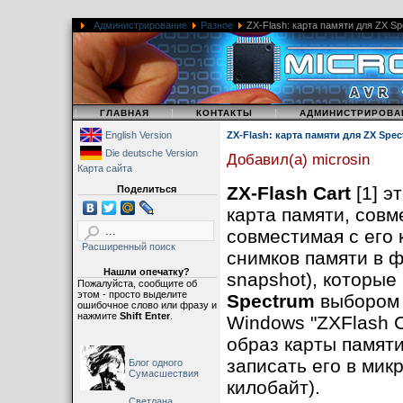
Администрирование
Разное
ZX-Flash: карта памяти для ZX Sp
|
|
|
ГЛАВНАЯ
КОНТАКТЫ
АДМИНИСТРИРОВА
English Version
ZX-Flash: карта памяти для ZX Spe
Die deutsche Version
Добавил(а) microsin
Карта сайта
ZX-Flash Cart
[1] э
Поделиться
карта памяти, совм
совместимая с его 
Расширенный поиск
снимков памяти в 
Нашли опечатку?
snapshot), которые
Пожалуйста, сообщите об
этом - просто выделите
Spectrum
выбором 
ошибочное слово или фразу и
нажмите
Shift Enter
.
Windows "ZXFlash C
образ карты памят
записать его в микр
Блог одного
Сумасшествия
килобайт).
Светлана,