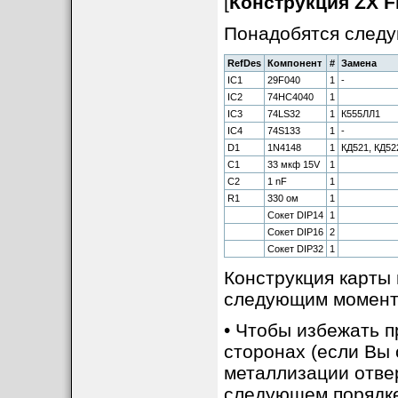
[
Конструкция ZX Fl
Понадобятся след
RefDes
Компонент
#
Замена
IC1
29F040
1
-
IC2
74HC4040
1
IC3
74LS32
1
К555ЛЛ1
IC4
74S133
1
-
D1
1N4148
1
КД521, КД52
C1
33 мкф 15V
1
C2
1 nF
1
R1
330 ом
1
Сокет DIP14
1
Сокет DIP16
2
Сокет DIP32
1
Конструкция карты
следующим момент
• Чтобы избежать п
сторонах (если Вы
металлизации отвер
следующем порядке: 