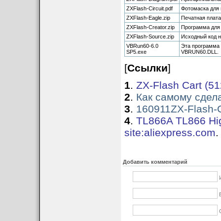
ZXFlash-Circuit.pdf
Фотомаска для 
ZXFlash-Eagle.zip
Печатная плата
ZXFlash-Creator.zip
Программа для 
ZXFlash-Source.zip
Исходный код н
VBRun60-6.0
Эта программа 
SP5.exe
VBRUN60.DLL.
[
Ссылки
]
1
.
ZX-Flash Cart (512
2
.
Как самому сдела
3
.
160911ZX-Flash-C
4
.
TL866A TL866 Hi
site:aliexpress.com
.
Добавить комментарий