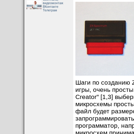
видеомонтаж
ВКонтакте
Телеграм
Шаги по созданию 
игры, очень просты
Creator" [1,3] выб
микросхемы простым
файл будет размер
запрограммировать
программатор, напр
микросхем принима