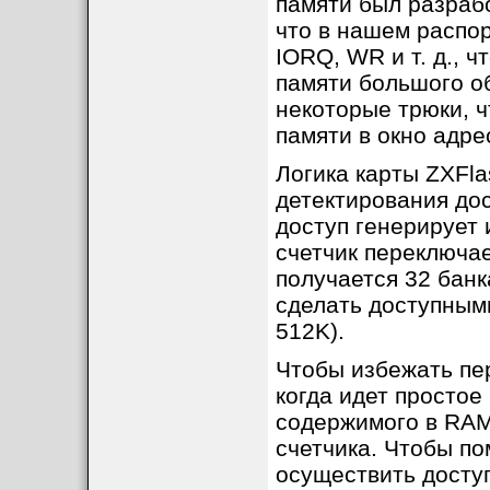
памяти был разрабо
что в нашем распор
IORQ, WR и т. д., 
памяти большого о
некоторые трюки, 
памяти в окно адре
Логика карты ZXFla
детектирования дос
доступ генерирует 
счетчик переключае
получается 32 банк
сделать доступными
512K).
Чтобы избежать пе
когда идет простое
содержимого в RAM
счетчика. Чтобы п
осуществить доступ