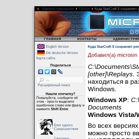
Администрирование
Разное
Куда StarCraft II сохраняет
|
|
|
ГЛАВНАЯ
КОНТАКТЫ
АДМИНИСТРИ
English Version
Куда StarCraft II сохраняет ре
Die deutsche Version
Добавил(а) microsin
Карта сайта
C:\Documents\Sta
Поделиться
[other]\Replays
.
находиться в ра
Расширенный поиск
Windows.
Нашли опечатку?
Пожалуйста, сообщите об
Windows XP
:
C:
этом - просто выделите
ошибочное слово или фразу и
Documents
нажмите
Shift Enter
.
Windows Vista/
Во всех версиях
Блог одного
Сумасшествия
можно просто вв
Светлана,