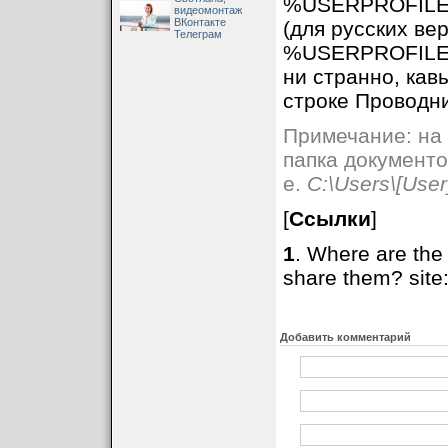
%USERPROFILE%\
видеомонтаж
ВКонтакте
(для русских ве
Телеграм
%USERPROFILE%\Д
ни странно, кав
строке Проводни
Примечание: на
папка документо
е.
C:\Users\[Use
[
Ссылки
]
1
. Where are the 
share them? sit
Добавить комментарий