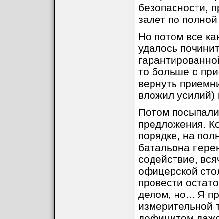
безопасности, 
залет по полной
Но потом все ка
удалось починит
гарантированной
то больше о при
вернуть приемни
вложил усилий) 
Потом посыпали
предложения. Ко
порядке, на пол
батальона пере
содействие, вся
офицерской сто
провести остат
делом, но... Я 
измерительной 
дефицитом даже