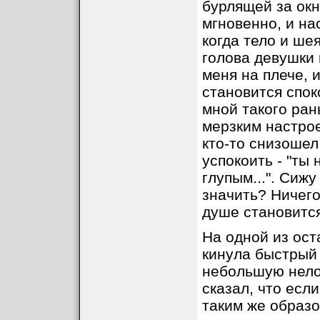
бурлящей за ок
мгновенно, и нас
когда тело и ше
голова девушки 
меня на плече, 
становится спок
мной такого ран
мерзким настро
кто-то снизошел
успокоить - "ты 
глупым...". Сижу
значить? Ничего
душе становится
На одной из ост
кинула быстрый 
небольшую нело
сказал, что есл
таким же образ