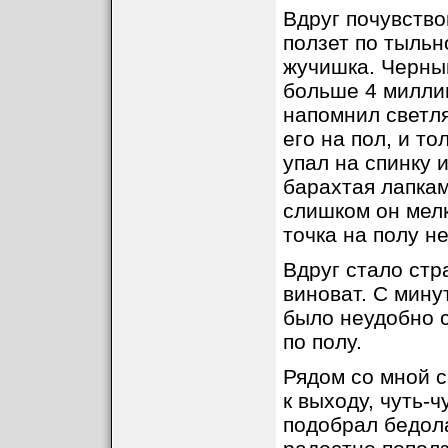
Вдруг почувство
ползет по тыльн
жучишка. Черны
больше 4 миллим
напомнил светля
его на пол, и то
упал на спинку 
барахтая лапками
слишком он мелк
точка на полу н
Вдруг стало стра
виноват. С мину
было неудобно 
по полу.
Рядом со мной с
к выходу, чуть-ч
подобрал бедола