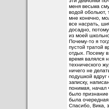
эти девчонки по
меня весьма сму
водой обольют, 
мне конечно, мо
все насрать, ши
досадно, потому
из моей школьно
Почему-то я тог
пустой тратой в
отдых. Посему в
время валялся н
технического жу
ничего не делат
подушкой вдруг
записку, написа
понимая, начал ч
было признание 
была очередная 
Спасибо, Вика, 