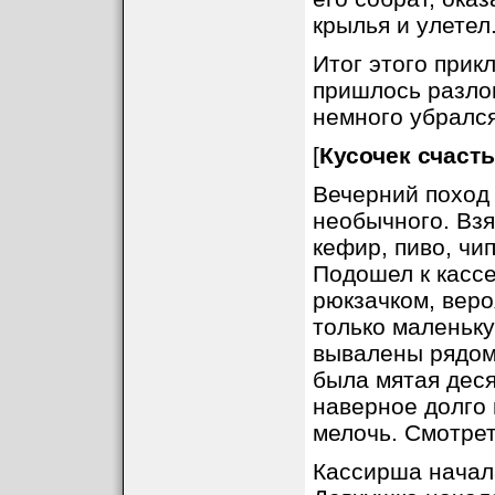
крылья и улетел.
Итог этого прик
пришлось разлом
немного убрался
[
Кусочек счасть
Вечерний поход 
необычного. Взя
кефир, пиво, чи
Подошел к кассе
рюкзачком, веро
только маленьку
вывалены рядом 
была мятая деся
наверное долго 
мелочь. Смотрет
Кассирша начала