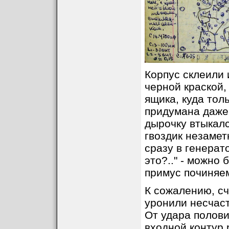
Корпус склеили 
черной краской,
ящика, куда тол
придумана даже 
дырочку втыкал
гвоздик незаме
сразу в генерато
это?.." - можно 
примус починяем
К сожалению, сч
уронили несчас
От удара полови
входной контур 