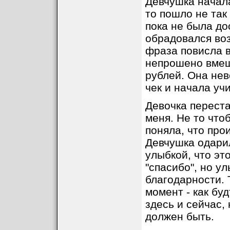
Девчушка начала
то пошло не так
пока не была до
обрадовался воз
фраза повисла в
непрошено вмеш
рублей. Она нев
чек и начала уч
Девочка переста
меня. Не то что
поняла, что про
Девчушка одари
улыбкой, что эт
"спасибо", но у
благодарности. 
момент - как бу
здесь и сейчас, 
должен быть.