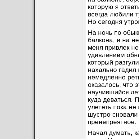
которую я ответ
всегда любили т
Но сегодня утро
На ночь по обык
балкона, и на н
меня привлек не
удивлением обна
который разгули
нахально гадил 
немедленно рет
оказалось, что 
научившийся лет
куда деваться. П
улететь пока не 
шустро сновали 
пренепреятное.
Начал думать, к