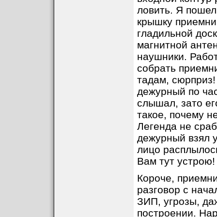
ловить. Я пошел 
крышку приемни
гладильной доск
магнитной антен
наушники. Рабо
собрать приемник
тадам, сюрприз!
дежурный по час
слышал, зато ег
такое, почему не
Легенда не сраб
дежурный взял у
лицо расплылось
Вам тут устрою!
Короче, приемни
разговор с нача
ЗИП, угрозы, да
построении. На