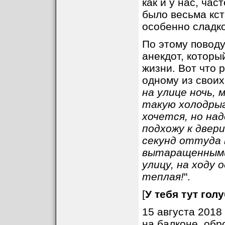
как и у нас, ча
было весьма кс
особенно сладко
По этому повод
анекдот, которы
жизни. Вот что 
одному из своих 
на улице ночь, 
такую холодрыг
хочется, но над
подхожу к двери
секунд оттуда 
вытаращенными 
улицу, на ходу 
теплая!
".
[
У тебя тут гол
15 августа 2018
на балконе, обр