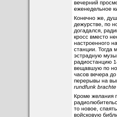
вечерний просмо
еженедельное ки
Конечно же, душ
дежурстве, по н
догадался, ради
кросс вместо н
настроенного на
станции. Тогда 
эстрадную музы
радиостанцию 14
вещавшую по ноч
часов вечера до
перерывы на вып
rundfunk brachte 
Кроме желания п
радиолюбительск
то новое, спаят
войсковую библи