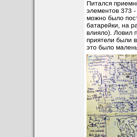
Питался приемни
элементов 373 -
можно было пос
батарейки, на р
влияло). Ловил 
приятели были в
это было малень