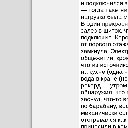
и подключился з
— тогда пакетни
нагрузка была м
В один прекрасн
залез в щиток, 
подключил. Коро
от первого этаж
замкнула. Элект
общежитии, кром
что из источник
на кухне (одна н
вода в кране (не
рекорд — утром 
обнаружил, что 
заснул, что-то 
по барабану, во
механически сог
отогревался как 
приносили в ком