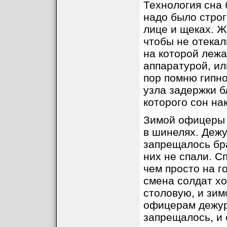
Технология сна 
надо было строг
лице и щеках. Ж
чтобы не отекал
на которой лежа
аппаратурой, ил
пор помню гипн
узла задержки б
которого сон на
Зимой офицеры и
в шинелях. Дежу
запрещалось бр
них не спали. С
чем просто на г
смена солдат хо
столовую, и зим
офицерам дежур
запрещалось, и 