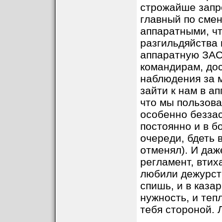
строжайше запр
главный по смен
аппаратными, что
разгильдяйства 
аппаратную ЗАС
командирам, дос
наблюдения за 
зайти к нам в ап
что мы пользова
особенно беззас
постоянно и в б
очереди, бдеть 
отменял). И даж
регламент, втих
любили дежурств
спишь, и в каза
нужность, и теп
тебя стороной. 