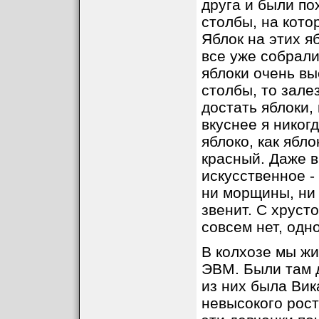
друга и были по
столбы, на кото
Яблок на этих я
все уже собрали
яблоки очень вы
столбы, то зале
достать яблоки,
вкуснее я никог
яблоко, как ябл
красный. Даже в
искусственное -
ни морщины, ни 
звенит. С хруст
совсем нет, одн
В колхозе мы жи
ЭВМ. Были там д
из них была Вик
невысокого рост