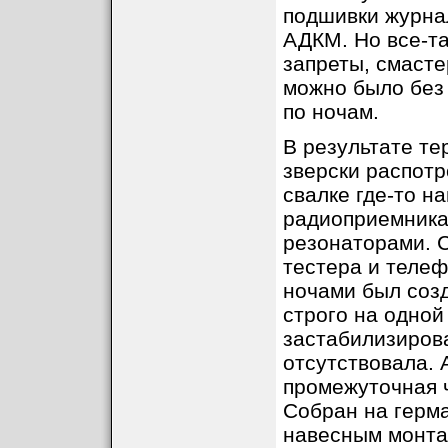
подшивки журнал
АДКМ. Но все-та
запреты, смаст
можно было без
по ночам.
В результате те
зверски распот
свалке где-то н
радиоприемника
резонаторами. 
тестера и теле
ночами был созд
строго на одной
застабилизирова
отсутствовала. 
промежуточная ч
Собран на герм
навесным монта