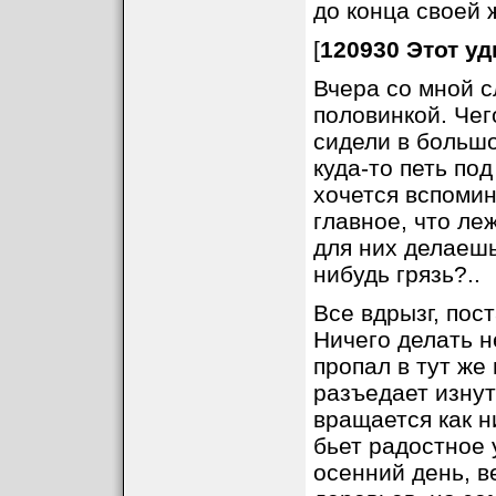
до конца своей 
[
120930 Этот у
Вчера со мной с
половинкой. Чег
сидели в большо
куда-то петь под
хочется вспомин
главное, что ле
для них делаешь
нибудь грязь?..
Все вдрызг, пос
Ничего делать н
пропал в тут же
разъедает изнут
вращается как н
бьет радостное 
осенний день, в