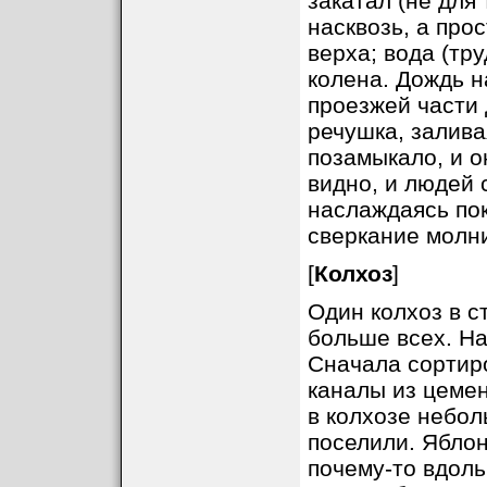
закатал (не для
насквозь, а про
верха; вода (тру
колена. Дождь н
проезжей части 
речушка, залива
позамыкало, и о
видно, и людей 
наслаждаясь по
сверкание молни
[
Колхоз
]
Один колхоз в с
больше всех. На
Сначала сортиро
каналы из цемен
в колхозе небол
поселили. Яблон
почему-то вдоль