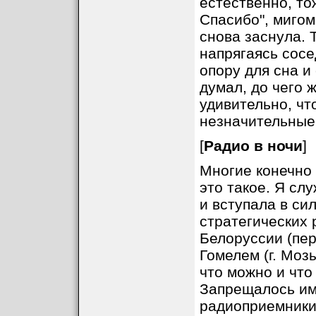
естественно, то
Спасибо", мигом
снова заснула. 
напрягаясь сосе
опору для сна и
думал, до чего 
удивительно, чт
незначительные 
[
Радио в ночи
]
Многие конечно 
это такое. Я сл
и вступала в си
стратегических 
Белоруссии (пе
Гомелем (г. Моз
что можно и что
Запрещалось им
радиоприемники,