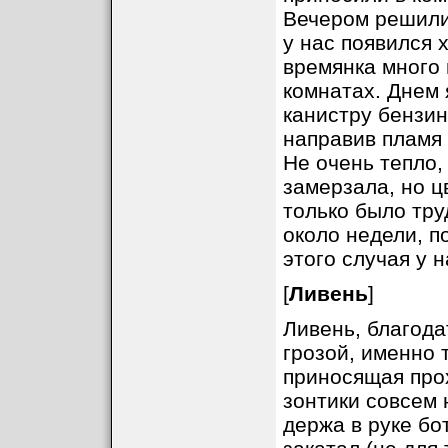
Вечером решили 
у нас появился х
времянка много 
комнатах. Днем 
канистру бензин
направив пламя
Не очень тепло,
замерзала, но ц
только было тру
около недели, по
этого случая у 
[
Ливень
]
Ливень, благода
грозой, именно 
приносящая прох
зонтики совсем 
держа в руке бо