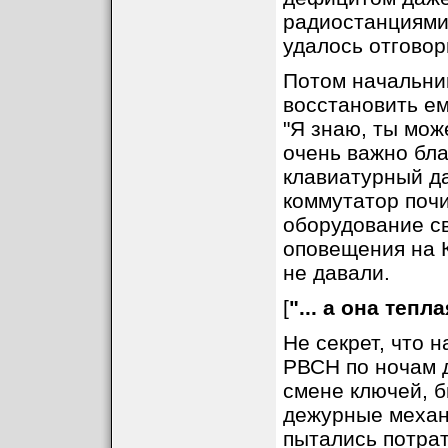
радиостанциями
удалось отговор
Потом начальни
восстановить ем
"Я знаю, ты мож
очень важно бла-
клавиатурный да
коммутатор почи
оборудование св
оповещения на К
не давали.
[
"... а она тепл
Не секрет, что 
РВСН по ночам д
смене ключей, б
дежурные механ
пытались потрат