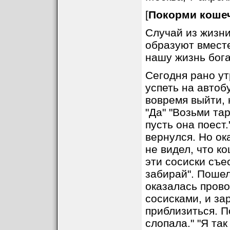
[
Покорми коше
Случай из жизни 
образуют вместе
нашу жизнь бога
Сегодня рано ут
успеть на автоб
вовремя выйти, 
"Да" "Возьми та
пусть она поест.
вернулся. Но ока
не видел, что к
эти сосиски съест
забирай". Пошел
оказалась прово
сосисками, и за
приблизиться. П
слопала." "Я так