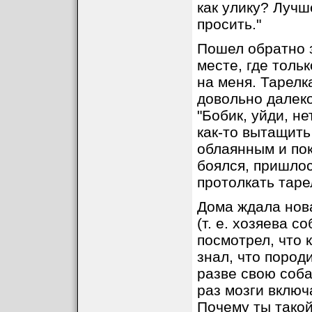
как улику? Лучш
просить."
Пошел обратно з
месте, где толь
на меня. Тарелк
довольно далеко
"Бобик, уйди, н
как-то вытащить
облаянным и пок
боялся, пришлос
протолкать тарел
Дома ждала нова
(т. е. хозяева с
посмотрел, что 
знал, что пород
разве свою соб
раз мозги включ
Почему ты такой