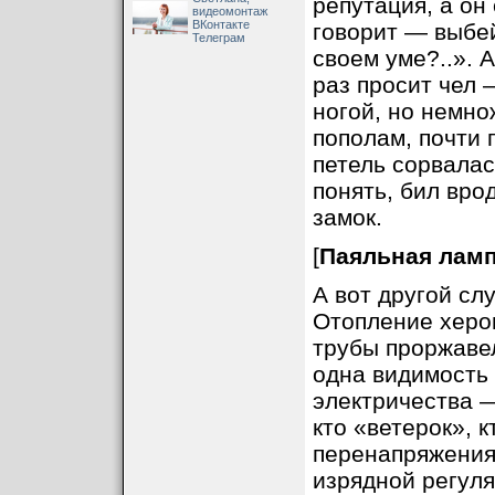
репутация, а он
видеомонтаж
ВКонтакте
говорит — выбей
Телеграм
своем уме?..». 
раз просит чел 
ногой, но немно
пополам, почти 
петель сорвалась
понять, бил вро
замок.
[
Паяльная лам
А вот другой сл
Отопление херов
трубы проржавел
одна видимость 
электричества —
кто «ветерок», к
перенапряжения
изрядной регуля