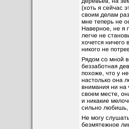
деревьев, на зе
(хоть я сейчас 
своим делам раз
мне теперь не о
Наверное, не я 
легче не станов
хочется ничего 
никого не потре
Рядом со мной 
беззаботная дев
похоже, что у н
настолько она л
внимания ни на 
своем месте, он
и никакие мелочи
сильно любишь, 
Не могу слушать
безмятежное лиц