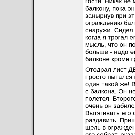
гостя. Никак не 
балкону, пока о
занырнув при эт
ограждению балк
снаружи. Сидел 
когда я трогал 
мысль, что он п
больше - надо ег
балконе кроме г
Отодрал лист ДВ
просто пытался 
один такой же! В
с балкона. Он н
полетел. Второг
очень он забилс
Вытягивать его 
раздавить. Приш
щель в огражден
его собрат, ока