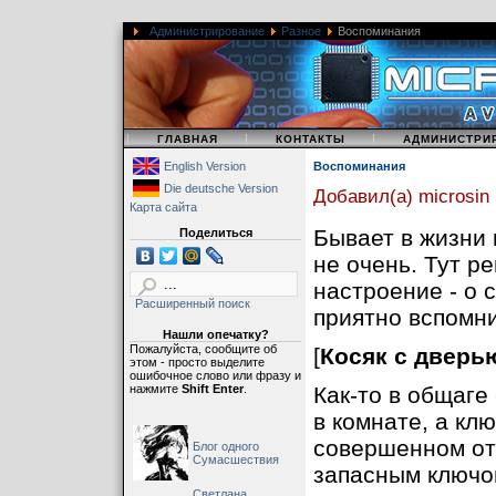
Администрирование
Разное
Воспоминания
|
|
|
ГЛАВНАЯ
КОНТАКТЫ
АДМИНИСТРИ
English Version
Воспоминания
Die deutsche Version
Добавил(а) microsin
Карта сайта
Бывает в жизни 
Поделиться
не очень. Тут р
настроение - о 
Расширенный поиск
приятно вспомни
Нашли опечатку?
Пожалуйста, сообщите об
[
Косяк с дверь
этом - просто выделите
ошибочное слово или фразу и
нажмите
Shift Enter
.
Как-то в общаге
в комнате, а кл
совершенном отч
Блог одного
Сумасшествия
запасным ключом
Светлана,