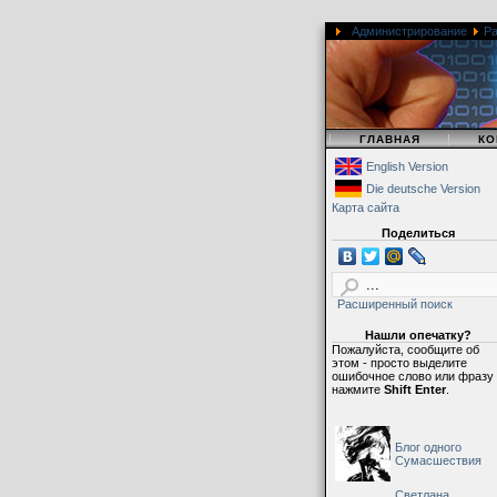
Администрирование
Ра
|
|
ГЛАВНАЯ
КО
English Version
Die deutsche Version
Карта сайта
Поделиться
Расширенный поиск
Нашли опечатку?
Пожалуйста, сообщите об
этом - просто выделите
ошибочное слово или фразу
нажмите
Shift Enter
.
Блог одного
Сумасшествия
Светлана,