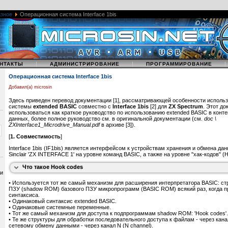
зное
Операционная система Interface 1bis
|
|
НТАКТЫ
АДМИНИСТРИРОВАНИЕ
ПРОГРАММИРОВАНИЕ
Операционная система Interface 1bis
Добавил(а) microsin
Здесь приведен перевод документации [1], рассматривающей особенности исполь
системы
extended BASIC
совместно с
Interface 1bis
[2] для
ZX Spectrum
. Этот д
использоваться как краткое руководство по использованию extended BASIC в конт
данных, более полное руководство см. в оригинальной документации (см.
doc \
Хак-коды
(hook codes) это механизм модификации (расширения) поддерживаем
ZXInterface1_Microdrive_Manual.pdf
в архиве [3]).
BASIC посредством перехвата сообщений об ошибке. Когда система встречает 
незнакомый синтаксис оператора, то вызывается код перехвата ошибки, который
[
1. Совместимость
]
интерпретирует расширение системы команд.
Interface 1bis (IF1bis) является интерфейсом к устройствам хранения и обмена д
Подобная схема часто применяется для расширения ассемблерных инструкций п
Sinclair 'ZX INTERFACE 1' на уровне команд BASIC, а также на уровне "хак-кодов" (
более низком уровне.
Что такое Hook codes
 и
• Используется тот же самый механизм для расширения интерпретатора BASIC: с
ПЗУ (shadow ROM) базового ПЗУ микропрограмм (BASIC ROM) всякий раз, когда 
синтаксиса.
• Одинаковый синтаксис extended BASIC.
• Одинаковые системные переменные.
• Тот же самый механизм для доступа к подпрограммам shadow ROM: 'Hook codes'.
• Те же структуры для обработки последовательного доступа к файлам - через канал
сетевому обмену данными - через канал N (N channel).