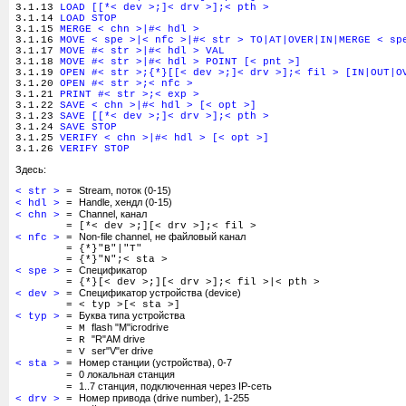
3.1.13
LOAD [[*< dev >;]< drv >];< pth >
3.1.14
LOAD STOP
3.1.15
MERGE < chn >|#< hdl >
3.1.16
MOVE < spe >|< nfc >|#< str > TO|AT|OVER|IN|MERGE < sp
3.1.17
MOVE #< str >|#< hdl > VAL
3.1.18
MOVE #< str >|#< hdl > POINT [< pnt >]
3.1.19
OPEN #< str >;{*}[[< dev >;]< drv >];< fil > [IN|OUT|O
3.1.20
OPEN #< str >;< nfc >
3.1.21
PRINT #< str >;< exp >
3.1.22
SAVE < chn >|#< hdl > [< opt >]
3.1.23
SAVE [[*< dev >;]< drv >];< pth >
3.1.24
SAVE STOP
3.1.25
VERIFY < chn >|#< hdl > [< opt >]
3.1.26
VERIFY STOP
Здесь:
Stream, поток (0-15)
< str >
=
Handle, хендл (0-15)
< hdl >
=
Channel, канал
< chn >
=
=
[*< dev >;][< drv >];< fil >
Non-file channel, не файловый канал
< nfc >
=
= {*}"B"|"T"
= {*}"N";< sta >
Спецификатор
< spe >
=
= {*}[< dev >;][< drv >];< fil >|< pth >
Спецификатор устройства (device)
< dev >
=
= < typ >[< sta >]
Буква типа устройства
< typ >
=
flash "M"icrodrive
= M
"R"AM drive
= R
ser"V"er drive
= V
Номер станции (устройства), 0-7
< sta >
=
0 локальная станция
=
1..7 станция, подключенная через IP-сеть
=
Номер привода (drive number), 1-255
< drv >
=