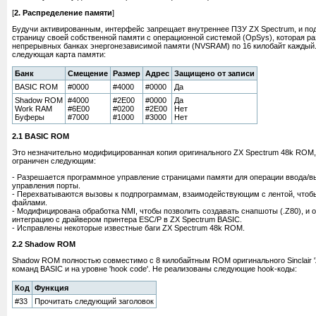
[
2. Распределение памяти
]
Будучи активированным, интерфейс запрещает внутреннее ПЗУ ZX Spectrum, и по
страницу своей собственной памяти с операционной системой (OpSys), которая р
непрерывных банках энергонезависимой памяти (NVSRAM) по 16 килобайт каждый.
следующая карта памяти:
Банк
Смещение
Размер
Адрес
Защищено от записи
BASIC ROM
#0000
#4000
#0000
Да
Shadow ROM
#4000
#2E00
#0000
Да
Work RAM
#6E00
#0200
#2E00
Нет
Буферы
#7000
#1000
#3000
Нет
2.1 BASIC ROM
Это незначительно модифицированная копия оригинального ZX Spectrum 48k ROM,
ограничен следующим:
- Разрешается программное управление страницами памяти для операции ввода/в
управления порты.
- Перехватываются вызовы к подпрограммам, взаимодействующим с лентой, чтобы
файлами.
- Модифицирована обработка NMI, чтобы позволить создавать снапшоты (.Z80), и
интеграцию с драйвером принтера ESC/P в ZX Spectrum BASIC.
- Исправлены некоторые известные баги ZX Spectrum 48k ROM.
2.2 Shadow ROM
Shadow ROM полностью совместимо с 8 килобайтным ROM оригинального Sinclair 
команд BASIC и на уровне 'hook code'. Не реализованы следующие hook-коды:
Код
Функция
#33
Прочитать следующий заголовок