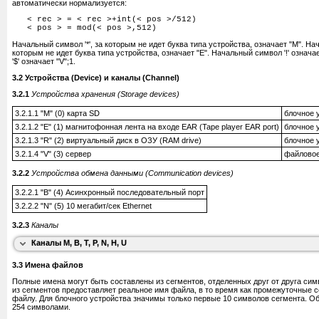
По умолчанию эти каналы реализованы только для вывода. Любая операция вво
автоматически нормализуется:
об ошибке.
< rec > = < rec >+int(< pos >/512)
Канал B отправляет двоичные данные непосредственно на спулер принтера, в то 
< pos > = mod(< pos >,512)
себя идентично каналу P.
Начальный символ '*', за которым не идет буква типа устройства, означает "M". На
Когда соответствующий кабель подключен к разъемам мыши и джойстика, канал
которым не идет буква типа устройства, означает "E". Начальный символ '!' означа
для дуплексного асинхронного последовательного обмена данными.
'$' означает "V";1.
Реализованы только команды
OPEN#
,
CLOSE#
и
FORMAT
, команды SAVE, LOAD
3.2 Устройства (Device) и каналы (Channel)
реализованы.
3.2.1
Устройства хранения (Storage devices)
3.2.3.3 Канал локальной сети (Local Area Network): N
3.2.1.1 "M" (0) карта SD
блочное 
Канал N предоставляет буферизированный символьный ввод/вывод через сеть. 
оригинальной реализацией ZX INTERFACE 1.
3.2.1.2 "E" (1) магнитофонная лента на входе EAR (Tape player EAR port)
блочное 
3.2.1.3 "R" (2) виртуальный диск в ОЗУ (RAM drive)
блочное 
3.6.2 Команда CAT
Реализованы только команды
OPEN#
,
CLOSE#
и
FORMAT
, команды SAVE, LOAD
реализованы.
3.2.1.4 "V" (3) сервер
файловое
Список файлов, который выводит оператор CAT, имеет следующий формат (циф
списка):
3.2.3.4 Канал 'Handle': H
3.2.2
Устройства обмена данными (Communication devices)
Канал H создается путем открытия потока к файлу, с использованием опции RND
1-10
Имя файла
идентичен байтам 0..30 дескриптора канала M. Такие потоки могут использоватьс
3.2.2.1 "B" (4) Асинхронный последовательный порт
12
Буква типа файла
указать соответствующий файл в операторах
LOAD
,
SAVE
,
VERIFY
,
MERGE
и
ER
3.2.2.2 "N" (5) 10 мегабит/сек Ethernet
14-21
Длина файла в байтах
3.2.3.5 Канал NULL: U
3.2.3
Каналы
Строка автозапуска (Program, программа на BASIC)
Не предоставляет ввода и отбрасывает любой вывод.
23-27
Буква массива (цифрового или символьного)
Каналы M, B, T, P, N, H, U
Адрес загрузки (Code, двоичный код)
Количество свободных секторов, доступных на приводе, выдается как результат
3.3 Имена файлов
3.4.3.1 Screen dump (тип 8)
количества свободных кластеров на размер кластера.
Полные имена могут быть составлены из сегментов, отделенных друг от друга сим
'Screen dump' представляет содержимое video RAM, к которого по умолчанию адр
Если имя не указано, то будут каталогизированы все файлы в текущей директории
из сегментов предоставляет реальное имя файла, в то время как промежуточные с
длина по умолчанию #1B00. Дампы экрана загружаются и сохраняются с указан
его путь покажет каталогизируемую директорию, и имя файла и его расширение 
файлу. Для блочного устройства значимы только первые 10 символов сегмента. О
посредством расширения файла '.s'.
фильтры для вывода команды, в соответствии с чем принимается расширение '.d'
254 символами.
отобразить в списке только директории.
3.4.3.2 'ZX Tape' file (тип 9)