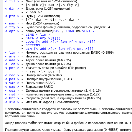
Файл (состоит из 1-254 символов)
< fil >
=
= [< pth >]< nam >[.< fty >]
Директория (1-254 символов)
< dir >
=
= < nam >/
Путь (1-254 символов)
< pth >
=
= [/]< dir >< dir >..< dir >
Имя (1-254 символов)
< nam >
=
Буква типа файла (1 символ), подробнее см. раздел 3.4.
< fty >
=
опции для команд
или
< opt >
=
SAVE
,
LOAD
VERIFY
=
LINE < lin >
=
DATA < ary >[$]()
=
CODE [< add >[,< len >{,< pnt >}]]
=
SCREEN$
=
BIN [< add >[,< len >[,< pnt >]]]
Номер строки для автозапуска программы BASIC (0-9999)
< lin >
=
Имя массива
< ary >
=
Адрес блока памяти (0-65535)
< add >
=
Длина блока памяти (0-65535)
< len >
=
Указатель позиции в файле (File pointer)
< pnt >
=
= < rec >[,< pos >]
Номер записи (0-32767)
< rec >
=
Позиция внутри записи (0-511)
< pos >
=
Переменная BASIC
< var >
=
Выражение BASIC
< exp >
=
Единица памяти в секторах/кластерах (2, 4, 8, 16)
< csz >
=
Количество зарезервированных приводов (1-127)
< rsd >
=
Скорость (baud rate) в единицах бит/сек (0-65535)
< brt >
=
Имя или IP-адрес (1-254 символов)
< sid >
=
3.2.3.1 Канал 'Microdrive': M
Элементы синтаксиса в квадратных скобках не обязательны. Элементы синтаксис
Канал M предоставляет буферизированный ввод/вывод в/из поддерживаемых уст
принимаются, но не используются. Альтернативные элементы синтаксиса отделены
совместимо с каналом 'Microdrive' оригинального интерфейса 'ZX INTERFACE 1', 
вертикальной линии.
структура дескриптора.
Хендл (handle) файла это поток, открытый на файле, с использованием опции RND.
3.2.3.2 Каналы последовательного интерфейса (RS-232 Interface): B и T
Позиция внутри записи: < pos > может быть указана в диапазоне (0..65535), потому