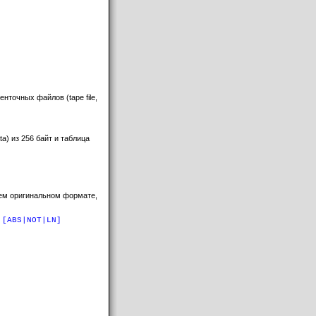
нточных файлов (tape file,
a) из 256 байт и таблица
оем оригинальном формате,
 [ABS|NOT|LN]