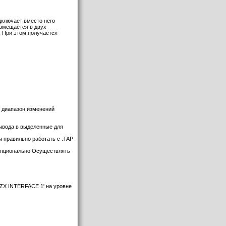
дключает вместо него
азмещается в двух
 При этом получается
 диапазон изменений
ывода в выделенные для
 правильно работать с .TAP
 опционально Осуществлять
'ZX INTERFACE 1' на уровне