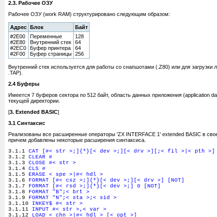
2.3. Рабочее ОЗУ
Рабочее ОЗУ (work RAM) структурировано следующим образом:
Адрес
Блок
Байт
#2E00
Переменные
128
#2E80
Внутренний стек
64
#2EC0
Буфер принтера
64
#2F00
Буфер страницы
256
Внутренний стек используется для работы со снапшотами (.Z80) или для загрузки ле
.TAP).
2.4 Буферы
Имеется 7 буферов сектора по 512 байт, область данных приложения (application dat
текущей директории.
[
3. Extended BASIC
]
3.1 Синтаксис
Реализованы все расширенные операторы 'ZX INTERFACE 1' extended BASIC в св
причем добавлены некоторые расширения синтаксиса.
3.1.1
CAT [#< str >;]{*}[< dev >;][< drv >][;< fil >|< pth >]
3.1.2
CLEAR #
3.1.3
CLOSE #< str >
3.1.4
CLS #
3.1.5
ERASE < spe >|#< hdl >
3.1.6
FORMAT [#< csz >;]{*}[< dev >;][< drv >] [NOT]
3.1.7
FORMAT [#< rsd >;]{*}[< dev >;] 0 [NOT]
3.1.8
FORMAT "B";< brt >
3.1.9
FORMAT "N";< sta >;< sid >
3.1.10
INKEY$ #< str >
3.1.11
INPUT #< str >,< var >
3.1.12
LOAD < chn >|#< hdl > [< opt >]