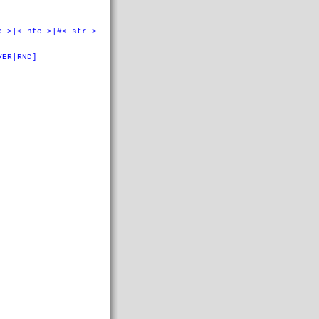
e >|< nfc >|#< str >
VER|RND]