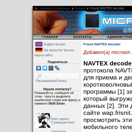
символы, котор
Администрирование
Разное
Frisnit NAVTEX decoder
27 января, 20
NAVTEX-J
. Са
было принято к
|
|
восточного поб
|
ГЛАВНАЯ
КОНТАКТЫ
АДМИНИСТРИ
сообщение NAVT
English Version
Frisnit NAVTEX decoder
Die deutsche Version
на Kaigara-jima
Добавил(а) microsin
Карта сайта
NAVTEX decode
Поделиться
протокола NAVTE
для приема и д
Расширенный поиск
коротковолновы
Нашли опечатку?
программы [1] з
Пожалуйста, сообщите об
этом - просто выделите
который выгруж
ошибочное слово или фразу и
нажмите
Shift Enter
.
данных [2]. Эти
сайте wap.frisn
просмотреть эти
Блог одного
Сумасшествия
мобильного тел
Светлана,