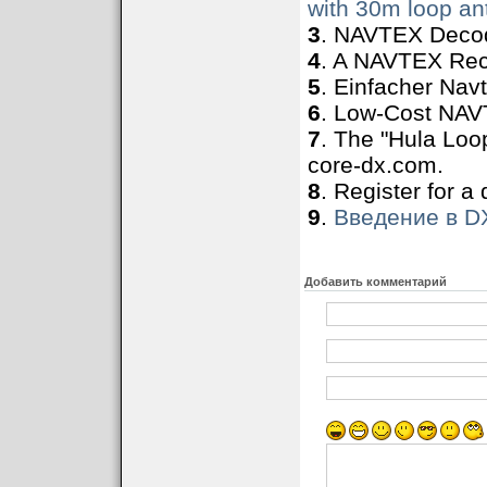
некоторые поль
with 30m loop a
можно просмат
3
. NAVTEX Decode
формате.
4
. A NAVTEX Rece
5
. Einfacher Nav
NAVTEX по email
. Теперь В
6
. Low-Cost NAVT
отправки сообщения email на
форме 'STATION(S) MESSAGE
7
. The "Hula Lo
NM E 110CY1
core-dx.com.
вернет все forecast-сообщени
8
. Register for a
письмо будет отправлен сраз
работы почтовых серверов на 
9
.
Введение в D
адреса
Добавить комментарий