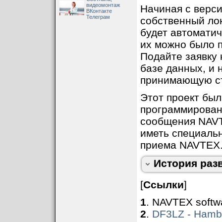
видеомонтаж
Начиная с верси
ВКонтакте
Телеграм
собственный ло
будет автомати
их можно было 
21 июля 2007,
Подайте заявку 
Если Вы не исп
базе данных, и 
NAVTEX decoder
принимающую с
поддерживает т
такой же чувст
Этот проект был
занимает мень
программирован
работать на л
сообщения NAVT
иметь специаль
5 декабря 2007
приема NAVTEX
улучшенный ин
сообщений. Ис
История раз
довольно серь
размер выгруж
[
Ссылки
]
11 февраля 200
1
. NAVTEX softwa
исправлено пад
2
.
DF3LZ - Hamb