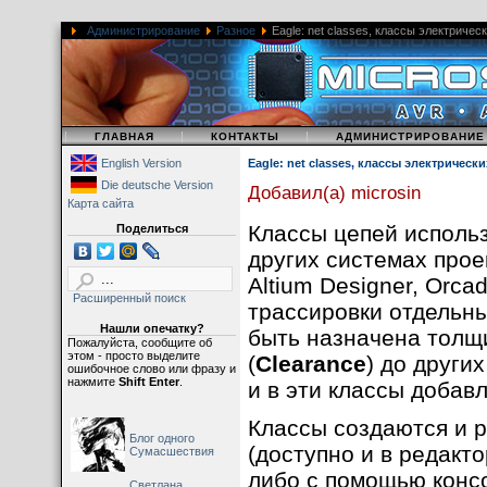
Администрирование
Разное
Eagle: net classes, классы электричес
|
|
|
ГЛАВНАЯ
КОНТАКТЫ
АДМИНИСТРИРОВАНИЕ
English Version
Eagle: net classes, классы электрическ
Die deutsche Version
Добавил(а) microsin
Карта сайта
Классы цепей исполь
Поделиться
других системах проек
Altium Designer, Orc
Расширенный поиск
трассировки отдельны
Нашли опечатку?
быть назначена толщ
Пожалуйста, сообщите об
этом - просто выделите
(
Clearance
) до други
ошибочное слово или фразу и
нажмите
Shift Enter
.
и в эти классы добав
Классы создаются и ре
Блог одного
(доступно и в редакто
Сумасшествия
либо с помощью кон
Светлана,