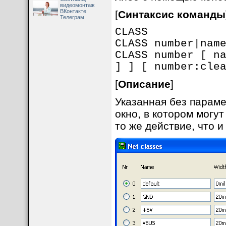
видеомонтаж
ВКонтакте
[
Синтаксис команды
Телеграм
CLASS
CLASS number|nam
CLASS number [ n
] ] [ number:cle
[
Описание
]
Указанная без парам
окно, в котором могу
то же действие, что и 