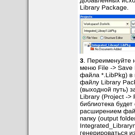
добавленных исхо
Library Package.
3
. Переименуйте 
меню File -> Save
файла *.LibPkg) в
файлу Library Pac
(выходной путь) з
Library (Project -
библиотека будет
расширением файл
папку (output fold
Integrated_Librar
генерироваться из