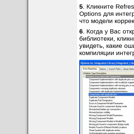
5
. Кликните Refre
Options для интег
что модели корре
6
. Когда у Вас от
библиотеки, кликн
увидеть, какие ош
компиляции интег