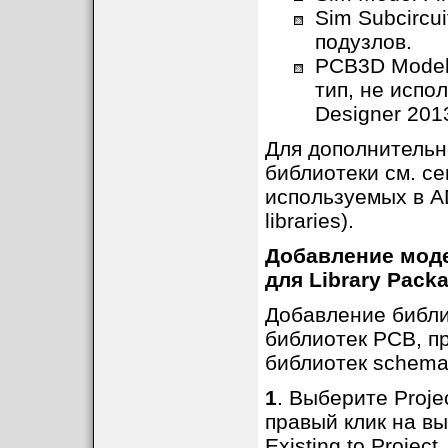
Sim Subcircui
подузлов.
PCB3D Model 
тип, не испол
Designer 2013
Для дополнительн
библиотеки см. с
используемых в AD
libraries).
Добавление моде
для Library Pack
Добавление библи
библиотек PCB, пр
библиотек schemat
1
. Выберите Projec
правый клик на в
Existing to Project.