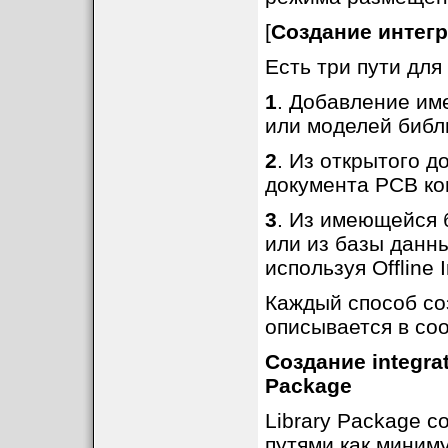
[
Создание интег
Есть три пути для
1
. Добавление им
или моделей библи
2
. Из открытого 
документа PCB ком
3
. Из имеющейся б
или из базы данны
используя Offline 
Каждый способ со
описывается в со
Создание integra
Package
Library Package 
путями как миним