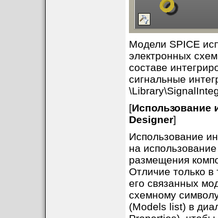
Модели SPICE исп
электронных схем 
составе интегриро
сигнальные интег
\Library\SignalInteg
[
Использование 
Designer
]
Использование ин
на использование
размещения компо
Отличие только в 
его связанных мо
схемному символу
(Models list) в д