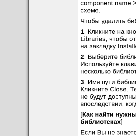
component name >
схеме.
Чтобы удалить библ
1
. Кликните на кно
Libraries, чтобы о
на закладку Install
2
. Выберите библи
Используйте клави
несколько библио
3
. Имя пути библио
Кликните Close. Т
не будут доступны
впоследствии, ког
[
Как найти нужн
библиотеках
]
Если Вы не знаете