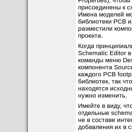
Properties), чтоб
присоединены к с
Имена моделей мо
библиотеки PCB и
разместили компо
проекта.
Когда принципиал
Schematic Editor 
команды меню Des
компонента Source
каждого PCB footp
библиотек, так чт
находятся исходн
нужно изменить.
Имейте в виду, чт
отдельные schema
не в составе инт
добавления их в сп