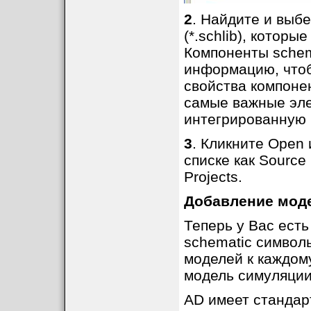
2
. Найдите и выбе
(*.schlib), которы
Компоненты schem
информацию, чтоб
свойства компонен
самые важные эле
интегрированную 
3
. Кликните Open
списке как Sourc
Projects.
Добавление моде
Теперь у Вас ест
schematic символ
моделей к каждому
модель симуляции,
AD имеет стандар