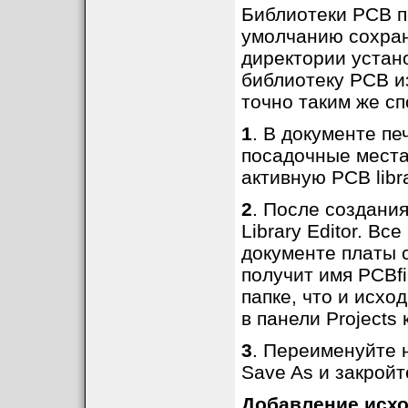
Библиотеки PCB п
умолчанию сохран
директории устан
библиотеку PCB и
точно таким же спо
1
. В документе пе
посадочные места
активную PCB libr
2
. После создания
Library Editor. Вс
документе платы 
получит имя PCBfi
папке, что и исх
в панели Projects
3
. Переименуйте 
Save As и закройт
Добавление исхо