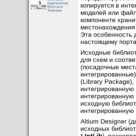
видеомонтаж
копируется в инт
ВКонтакте
Телеграм
моделей или файл
компоненте храни
местонахождения 
Эта особенность 
настоящему порт
Исходные библиот
для схем и соотв
(посадочные мест
интегрированные)
(Library Package)
интегрированную 
интегрированную 
исходную библиот
интегрированную 
Altium Designer (
исходных библиот
*.
IntLib
), рассорт