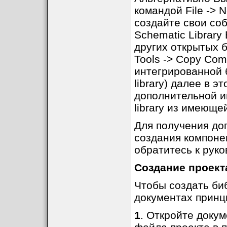
командой File -> N
создайте свои со
Schematic Library
других открытых б
Tools -> Copy Co
интегрированной б
library) далее в 
дополнительной и
library из имеющейс
Для получения до
создания компонен
обратитесь к руко
Создание проект
Чтобы создать биб
документах принц
1
. Откройте доку