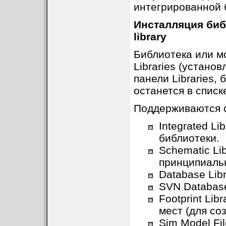
интегрированной 
Инсталляция библ
library
Библиотека или мо
Libraries (установ
панели Libraries, 
останется в списк
Поддерживаются 
Integrated Li
библиотеки.
Schematic Lib
принципиаль
Database Libr
SVN Database
Footprint Lib
мест (для со
Sim Model Fi