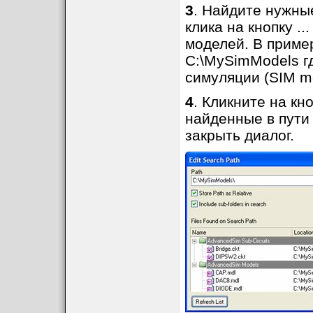
3
. Найдите нужные
клика на кнопку .
моделей. В приме
C:\MySimModels г
симуляции (SIM mod
4
. Кликните на кн
найденные в пути 
закрыть диалог.