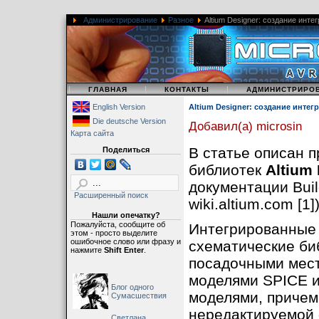
Администрирование
Разное
Altium Designer: создание инт
|
|
|
ГЛАВНАЯ
КОНТАКТЫ
АДМИНИСТРИРО
English Version
Altium Designer: создание инте
Die deutsche Version
Добавил(а) microsin
Карта сайта
В статье описан 
Поделиться
библиотек
Altium
документации Build
Расширенный поиск
wiki.altium.com [1])
Нашли опечатку?
Пожалуйста, сообщите об
Интегрированные 
этом - просто выделите
ошибочное слово или фразу и
схематические би
нажмите
Shift Enter
.
посадочными мест
моделями SPICE 
Блог одного
моделями, причем
Сумасшествия
нередактируемой
Светлана,