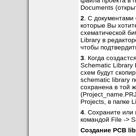
файла проекта в п
Documents (откры
2
. С документами
которые Вы хотит
схематической биб
Library в редакто
чтобы подтвердит
3
. Когда создастся
Schematic Library
схем будут скопир
schematic library
сохранена в той ж
(Project_name.PR
Projects, в папке 
4
. Сохраните или 
командой File -> S
Создание PCB lib