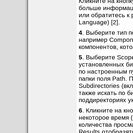
Кликните на кнопк
больше информаци
или обратитесь к 
Language) [2].
4
. Выберите тип 
например Compone
компонентов, кот
5
. Выберите Scope
установленных би
по настроенным пу
папки поля Path. 
Subdirectories (в
также искать по 
поддиректориях ук
6
. Кликните на кн
некоторое время (
количества просм
Results отобразят