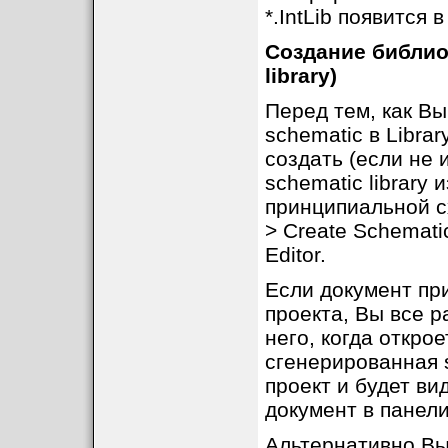
*.IntLib появится 
Создание библио
library)
Перед тем, как В
schematic в Libra
создать (если не 
schematic library
принципиальной сх
> Create Schemati
Editor.
Если документ пр
проекта, Вы все р
него, когда открое
сгенерированная s
проект и будет ви
документ в панели
Альтернативно Вы 