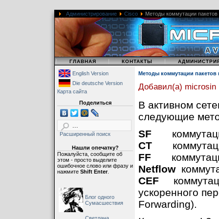
Администрирование
Cisco
Методы коммутации пакетов 
|
|
|
ГЛАВНАЯ
КОНТАКТЫ
АДМИНИСТРИ
English Version
Методы коммутации пакетов 
Die deutsche Version
Добавил(а) microsin
Карта сайта
В активном сет
Поделиться
следующие мето
SF
коммутация 
Расширенный поиск
CT
коммутация 
Нашли опечатку?
Пожалуйста, сообщите об
FF
коммутация 
этом - просто выделите
ошибочное слово или фразу и
Netflow
коммутац
нажмите
Shift Enter
.
CEF
коммутация
ускоренного пер
Блог одного
Forwarding).
Сумасшествия
Светлана,