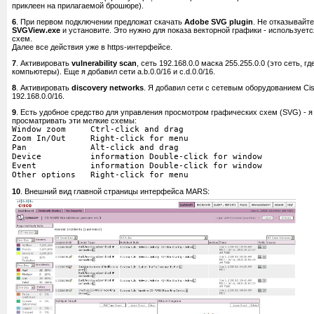
приклеен на прилагаемой брошюре).
6
. При первом подключении предложат скачать
Adobe SVG plugin
. Не отказывайт
SVGView.exe
и установите. Это нужно для показа векторной графики - использует
схем.
Далее все действия уже в https-интерфейсе.
7
. Активировать
vulnerability scan
, сеть 192.168.0.0 маска 255.255.0.0 (это сеть, 
компьютеры). Еще я добавил сети a.b.0.0/16 и c.d.0.0/16.
8
. Активировать
discovery networks
. Я добавил сети с сетевым оборудованием Cis
192.168.0.0/16.
9
. Есть удобное средство для управления просмотром графических схем (SVG) - я д
просматривать эти мелкие схемы:
Window zoom Ctrl-click and drag
Zoom In/Out Right-click for menu
Pan Alt-click and drag
Device information Double-click for window
Event information Double-click for window
Other options Right-click for menu
10
. Внешний вид главной страницы интерфейса MARS: