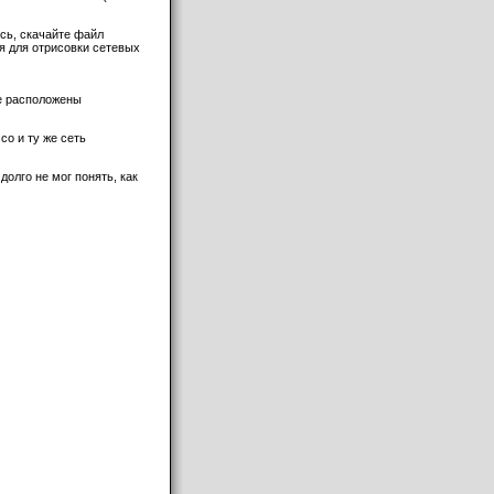
есь, скачайте файл
ся для отрисовки сетевых
где расположены
co и ту же сеть
олго не мог понять, как