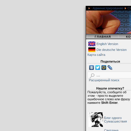
Администрирование
Ci
|
|
ГЛАВНАЯ
КО
English Version
Die deutsche Version
Карта сайта
Поделиться
Расширенный поиск
Нашли опечатку?
Пожалуйста, сообщите об
этом - просто выделите
ошибочное слово или фразу
нажмите
Shift Enter
.
Блог одного
Сумасшествия
Светлана,