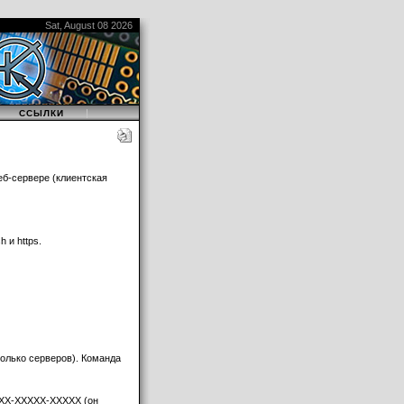
Sat, August 08 2026
|
|
ССЫЛКИ
еб-сервере (клиентская
 и https.
колько серверов). Команда
XXX-XXXXX-XXXXX (он