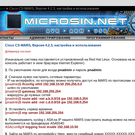
sco
Cisco CS-MARS, Версия 4.2.3, настройка и использование
|
|
НТАКТЫ
АДМИНИСТРИРОВАНИЕ
ПРОГРАММИРОВАНИЕ
Cisco CS-MARS, Версия 4.2.3, настройка и использование
Добавил(а) microsin
Изначально система поставляется установленной на Red Hat Linux. Основана на в
консоль работает в окне браузера Internet Explorer).
1
. По умолчанию логин для входа
pnadmin
и пароль
pnadmin
.
2
. Сначала нужно настроить сетевые параметры.
- IP на интерфейсе, по которому можно получить доступ на MARS по протоколам ssh
[pnadmin]$
ifconfig eth0 192.168.10.50 255.255.0.0
- шлюз по умолчанию
[pnadmin]$
gateway 192.168.255.254
- маршурты до нужных сетей
[pnadmin]$
route add -net a.b.0.0/16 gw 192.168.0.254
 и
[pnadmin]$
route add -net c.d.0.0/16 gw 192.168.0.254
3
. Установить сервер времени.
[pnadmin]$
ntp server 192.168.255.254
4
. Перенаправить syslog с ASA на IP нашего MARS (настроить вывод можно на нес
выполняется на брандмауре ASA5540:
ASA(config)#
logging host inside 192.168.10.50
5
. Зайти на MARS по интерфейсу https, ввести серийный номер XXXXX-XXXXX-XX