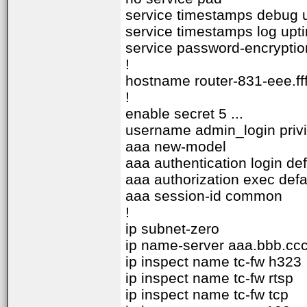
service timestamps debug 
service timestamps log upt
service password-encryptio
!
hostname router-831-eee.ff
!
enable secret 5 ...
username admin_login privil
aaa new-model
aaa authentication login def
aaa authorization exec defau
aaa session-id common
!
ip subnet-zero
ip name-server aaa.bbb.cc
ip inspect name tc-fw h323
ip inspect name tc-fw rtsp
ip inspect name tc-fw tcp