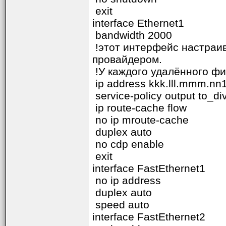
exit
interface Ethernet1
bandwidth 2000
!этот интерфейс настраив
провайдером.
!У каждого удалённого фи
ip address kkk.lll.mmm.nn
service-policy output to_di
ip route-cache flow
no ip mroute-cache
duplex auto
no cdp enable
exit
interface FastEthernet1
no ip address
duplex auto
speed auto
interface FastEthernet2