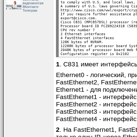
to comply with U.S. and local laws, 
видеомонтаж
A summary of U.S. laws governing Cis
ВКонтакте
http://www.cisco.com/wwl/export/cryp
Телеграм
If you require further assistance pl
export@cisco.com.

Cisco C831 (MPC857DSL) processor (re
Processor board ID FCZ09224318 (5839
CPU rev number 7

2 Ethernet interfaces

4 FastEthernet interfaces

128K bytes of NVRAM.

12288K bytes of processor board Syst
2048K bytes of processor board Web f
1
. C831 имеет интерфейс
Ethernet0 - логический, п
FastEthernet2, FastEtherne
Ethernet1 - для подключе
FastEthernet1 - интерфей
FastEthernet2 - интерфей
FastEthernet3 - интерфей
FastEthernet4 - интерфей
2
. На FastEthernet1, FastE
только один IP, через Ethe