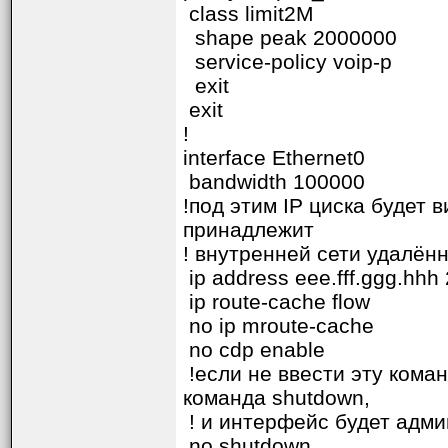
class limit2M
shape peak 2000000
service-policy voip-p
exit
exit
!
interface Ethernet0
bandwidth 100000
!под этим IP циска будет в
принадлежит
! внутренней сети удалён
ip address eee.fff.ggg.hhh
ip route-cache flow
no ip mroute-cache
no cdp enable
!если не ввести эту коман
команда shutdown,
! и интерфейс будет адм
no shutdown