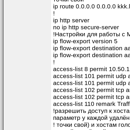
ip route 0.0.0.0 0.0.0.0 kkk
!
ip http server
no ip http secure-server
!Настройки для работы с 
ip flow-export version 5
ip flow-export destination 
ip flow-export destination 
!
access-list 8 permit 10.50.
access-list 101 permit udp
access-list 101 permit udp 
access-list 102 permit tcp 
access-list 102 permit tcp 
access-list 110 remark Traff
!разрешить доступ к хоста
параметр у каждой удалё
! точки свой) и хостам гол