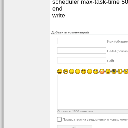
scheduler max-task-time 5
end
write
Добавить комментарий
Имя (обязате
E-Mail (обяза
Сайт
Осталось:
1000
символов
Подписаться на уведомления о новых комм