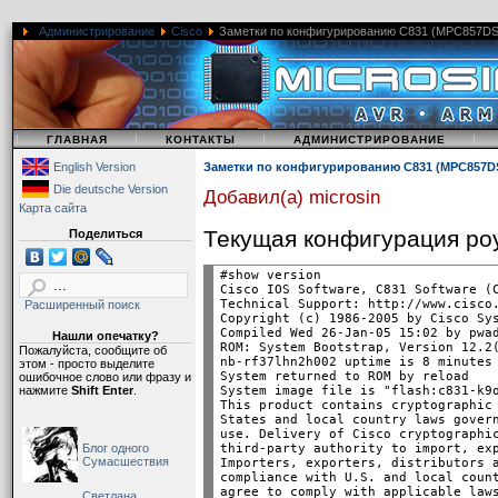
Администрирование
Cisco
Заметки по конфигурированию C831 (MPC857DS
|
|
|
|
ГЛАВНАЯ
КОНТАКТЫ
АДМИНИСТРИРОВАНИЕ
English Version
Заметки по конфигурированию C831 (MPC857D
Die deutsche Version
Добавил(а) microsin
Карта сайта
Текущая конфигурация ро
Поделиться
#show version

Cisco IOS Software, C831 Software (C
Technical Support: http://www.cisco.
Расширенный поиск
Copyright (c) 1986-2005 by Cisco Sys
Compiled Wed 26-Jan-05 15:02 by pwad
Нашли опечатку?
ROM: System Bootstrap, Version 12.2(
Пожалуйста, сообщите об
nb-rf37lhn2h002 uptime is 8 minutes

этом - просто выделите
System returned to ROM by reload

ошибочное слово или фразу и
нажмите
Shift Enter
.
System image file is "flash:c831-k9o
This product contains cryptographic 
States and local country laws govern
use. Delivery of Cisco cryptographic
Блог одного
third-party authority to import, exp
Сумасшествия
Importers, exporters, distributors a
compliance with U.S. and local count
agree to comply with applicable laws
Светлана,