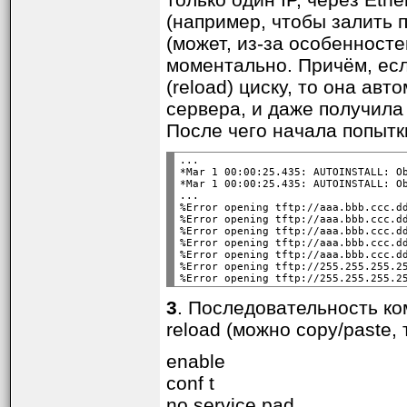
(например, чтобы залить п
(может, из-за особенносте
моментально. Причём, если
(reload) циску, то она ав
сервера, и даже получила
После чего начала попытки
...

*Mar 1 00:00:25.435: AUTOINSTALL: Ob
*Mar 1 00:00:25.435: AUTOINSTALL: Ob
...

%Error opening tftp://aaa.bbb.ccc.dd
%Error opening tftp://aaa.bbb.ccc.dd
%Error opening tftp://aaa.bbb.ccc.dd
%Error opening tftp://aaa.bbb.ccc.dd
%Error opening tftp://aaa.bbb.ccc.dd
%Error opening tftp://255.255.255.25
3
. Последовательность ком
reload (можно copy/paste,
enable
conf t
no service pad