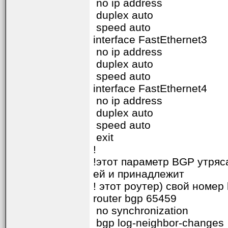
no ip address
duplex auto
speed auto
interface FastEthernet3
no ip address
duplex auto
speed auto
interface FastEthernet4
no ip address
duplex auto
speed auto
exit
!
!этот параметр BGP утряса
ей и принадлежит
! этот роутер) свой номер
router bgp 65459
no synchronization
bgp log-neighbor-changes