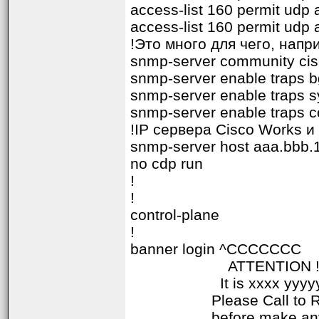
access-list 160 permit udp
access-list 160 permit udp
!Это много для чего, напр
snmp-server community ci
snmp-server enable traps 
snmp-server enable traps s
snmp-server enable traps c
!IP сервера Cisco Works и
snmp-server host aaa.bbb.
no cdp run
!
!
control-plane
!
banner login ^CCCCCCC
ATTENTION !!
It is xxxx yyyyyy 
Please Call to RIC
before make any aCti