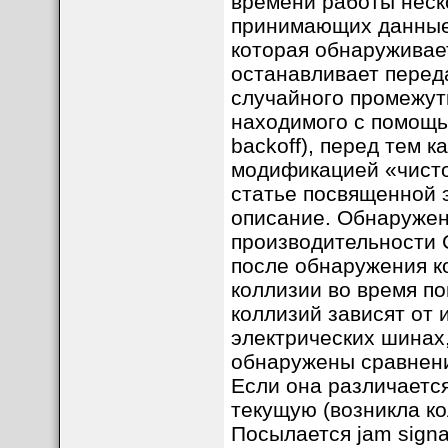
времени работы неск
принимающих данные
которая обнаруживае
останавливает переда
случайного промежутк
находимого с помощью
backoff), перед тем 
модификацией «чистог
статье посвященной 
описание. Обнаружен
производительности 
после обнаружения к
коллизии во время п
коллизий зависят от 
электрических шинах, 
обнаружены сравнен
Если она различается
текущую (возникла к
Посылается jam signa