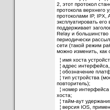
2, этот протокол ста
протокола верхнего у
протоколами IP, IPX, A
эксплуатировать его 
поддерживает заголов
Relay и большинство
периодически рассыл
сети (такой режим ра
можно изменить, как 
¦ имя хоста устройст
¦ адрес интерфейса,
¦ обозначение платф
¦ тип устройства (мо
повторитель);
¦ номер интерфейса 
хоста;
¦ тайм-аут удержани
¦ версия IOS, примен