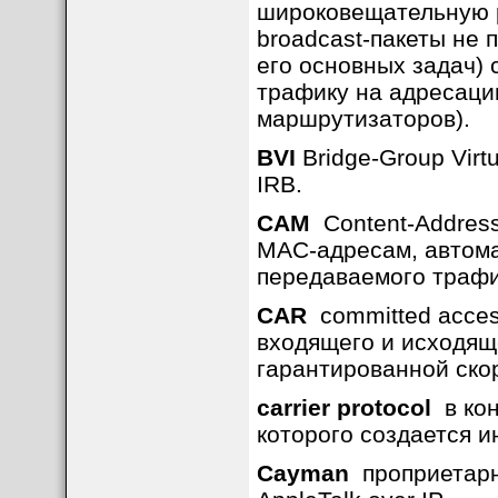
широковещательную р
broadcast-пакеты не 
его основных задач)
трафику на адресаци
маршрутизаторов).
BVI
Bridge-Group Virtu
IRB.
CAM
Content-Address
MAC-адресам, автома
передаваемого трафи
CAR
committed acces
входящего и исходящ
гарантированной скор
carrier protocol
в кон
которого создается и
Cayman
проприетарны