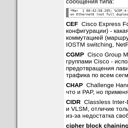
сообщения типа:
*Mar  1 00:42:58.295: %CDP-4-
on Ethernet0 (not full duple
CEF
Cisco Express Fo
конфигурации) - кака
коммутацией (маршрут
IOSTM switching, NetF
CGMP
Cisco Group Ma
группами Cisco - исп
предотвращения лави
трафика по всем сег
CHAP
Challenge Hands
что и PAP, но приме
CIDR
Classless Inter-
и VLSM, отличие толь
из-за недостатка сво
cipher block chainin