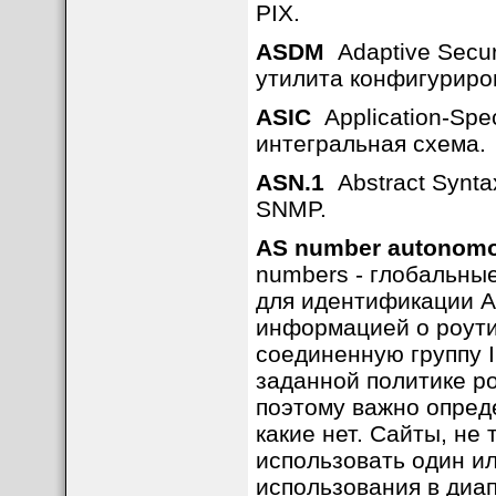
PIX.
ASDM
Adaptive Secu
утилита конфигуриро
ASIC
Application-Spec
интегральная схема.
ASN.1
Abstract Synta
SNMP.
AS number autonom
numbers - глобальны
для идентификации A
информацией о роути
соединенную группу I
заданной политике р
поэтому важно опреде
какие нет. Сайты, н
использовать один и
использования в диап