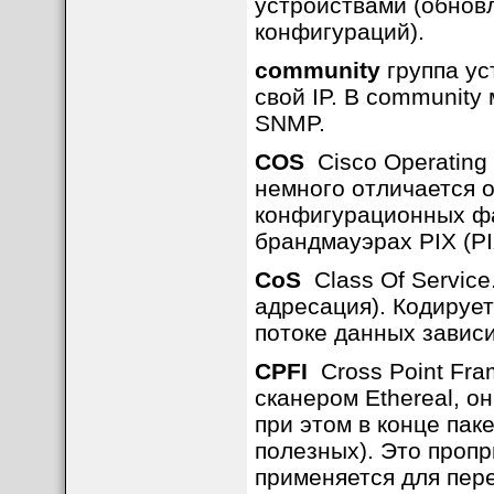
устройствами (обнов
конфигураций).
community
группа ус
свой IP. В community 
SNMP.
COS
Cisco Operating 
немного отличается о
конфигурационных фа
брандмауэрах PIX (PI
CoS
Class Of Service
адресация). Кодируе
потоке данных зависи
CPFI
Cross Point Fram
сканером Ethereal, о
при этом в конце пак
полезных). Это проп
применяется для пере