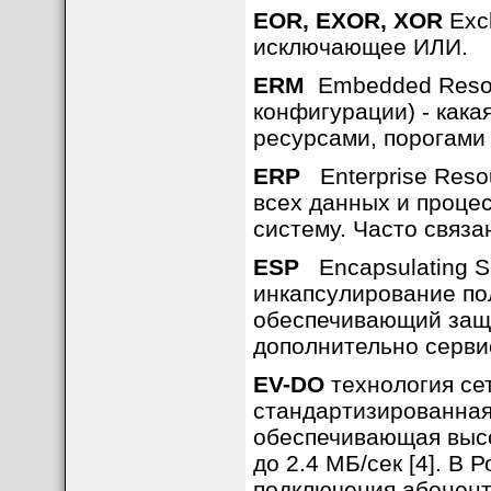
EOR, EXOR, XOR
Excl
исключающее ИЛИ.
ERM
Embedded Resour
конфигурации) - кака
ресурсами, порогами 
ERP
Enterprise Resou
всех данных и проце
систему. Часто связа
ESP
Encapsulating S
инкапсулирование по
обеспечивающий защи
дополнительно сервис
EV-DO
технология сет
стандартизированная
обеспечивающая высо
до 2.4 МБ/сек [4]. В
подключения абонентов