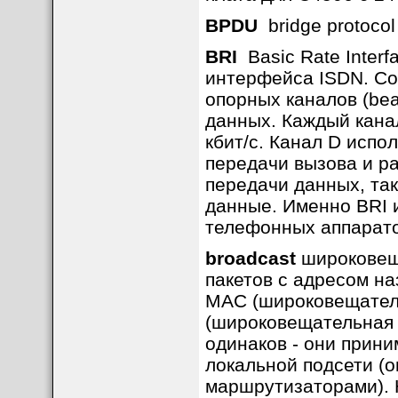
BPDU
bridge protocol 
BRI
Basic Rate Inter
интерфейса ISDN. Сос
опорных каналов (bea
данных. Каждый канал 
кбит/с. Канал D испо
передачи вызова и р
передачи данных, та
данные. Именно BRI 
телефонных аппарато
broadcast
широковеща
пакетов с адресом на
MAC (широковещатель
(широковещательная 
одинаков - они прин
локальной подсети (
маршрутизаторами). 