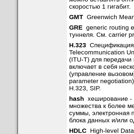
скоростью 1 гигабит.
GMT
Greenwich Mean
GRE
generic routing e
туннеля. См. carrier pr
H.323
Спецификация, 
Telecommunication Un
(ITU-T) для передачи
включает в себя неск
(управление вызовом)
parameter negotiation
H.323, SIP.
hash
хеширование - 
множества к более м
суммы, электронная 
блока данных и/или о
HDLC
High-level Data