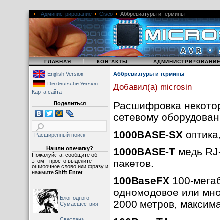
Администрирование
Cisco
Аббревиатуры и термины
|
|
|
ГЛАВНАЯ
КОНТАКТЫ
АДМИНИСТРИРОВАНИ
English Version
Аббревиатуры и термины
Die deutsche Version
Добавил(а) microsin
Карта сайта
Расшифровка некотор
Поделиться
сетевому оборудован
1000BASE-SX
оптика,
Расширенный поиск
Нашли опечатку?
1000BASE-T
медь RJ-
Пожалуйста, сообщите об
этом - просто выделите
пакетов.
ошибочное слово или фразу и
нажмите
Shift Enter
.
100BaseFX
100-мегаб
одномодовое или мно
Блог одного
2000 метров, максим
Сумасшествия
Светлана,