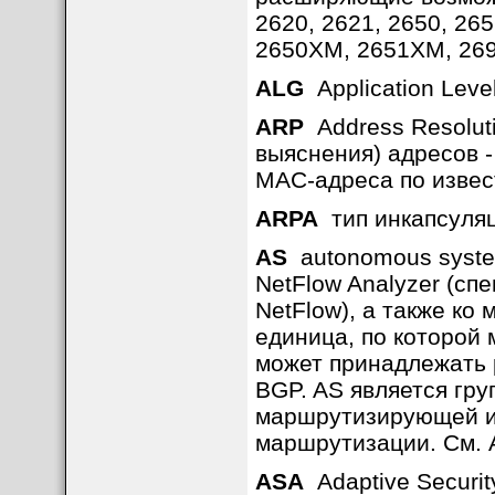
2620, 2621, 2650, 2
2650XM, 2651XM, 2691
ALG
Application Level
ARP
Address Resoluti
выяснения) адресов 
MAC-адреса по извес
ARPA
тип инкапсуляц
AS
autonomous syste
NetFlow Analyzer (с
NetFlow), а также ко
единица, по которой
может принадлежать р
BGP. AS является гр
маршрутизирующей и
маршрутизации. См. 
ASA
Adaptive Securit