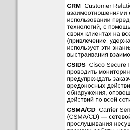
CRM
Customer Relati
взаимоотношениями с
использовании пере
технологий, с помощ
своих клиентах на вс
(привлечение, удержа
использует эти знани
выстраивания взаимо
CSIDS
Cisco Secure I
проводить мониторин
предупреждать заказч
вредоносных действи
обнаружения, оповещ
действий по всей сет
CSMA/CD
Carrier Sens
(CSMA/CD) — сетевой
прослушивания несущ