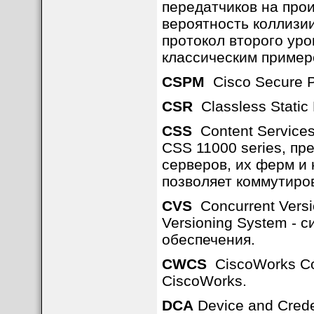
передатчиков на про
вероятность коллизи
протокол второго уро
классическим приме
CSPM
Cisco Secure P
CSR
Classless Static
CSS
Content Services
CSS 11000 series, п
серверов, их ферм и 
позволяет коммутиро
CVS
Concurrent Versi
Versioning System - 
обеспечения.
CWCS
CiscoWorks Co
CiscoWorks.
DCA
Device and Crede