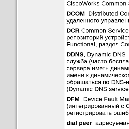
CiscoWorks Common S
DCOM
Distributed Co
удаленного управлен
DCR
Common Services 
репозиторий устройст
Functional, раздел Co
DDNS
, Dynamic DNS 
служба (часто беспл
сервера иметь динам
имени к динамическом
обращаться по DNS-
(Dynamic DNS service 
DFM
Device Fault Ma
(интегрированный с C
регистрировать ошиб
dial peer
адресуемая 