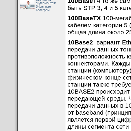
100BaseT4
то же сам
видеомонтаж
быть STP 3, 4 и 5 кат
ВКонтакте
Телеграм
100BaseTX
100-мегаб
кабелем категории 5 
общая длина около 25
10Base2
вариант Eth
передачи данных тон
противоположность 
коннекторами. Кажды
станции (компьютеру
физическом конце се
станции также требуе
10BASE2 происходит 
передающей среды. Ч
передачи данных в 1
от baseband (принцип
является первой циф
длины сегмента сети 