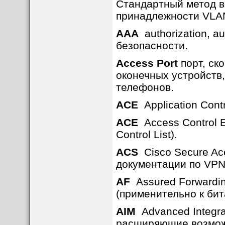
Стандартный метод в
принадлежности VLA
AAA
authorization, au
безопасности.
Access Port
порт, ск
оконечных устройств,
телефонов.
ACE
Application Contr
ACE
Access Control E
Control List).
ACS
Cisco Secure Acc
документации по VPN/
AF
Assured Forwardin
(применительно к бит
AIM
Advanced Integra
расширяющие возможн