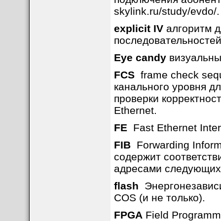
skylink.ru/study/evdo/.
explicit IV
алгоритм д
последовательностей
Eye candy
визуальны
FCS
frame check sequ
канального уровня дл
проверки корректнос
Ethernet.
FE
Fast Ethernet Inter
FIB
Forwarding Inform
содержит соответстви
адресами следующих
flash
Энергонезависи
COS (и не только).
FPGA
Field Programm