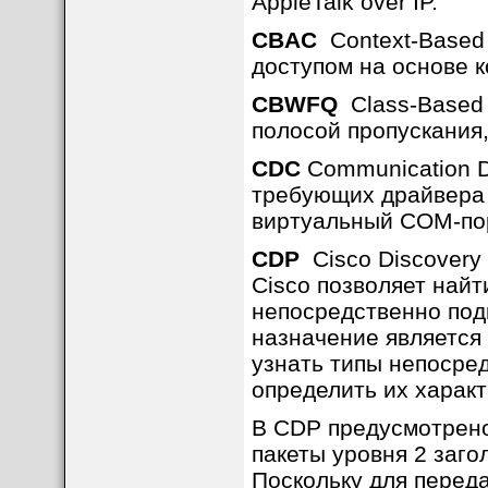
AppleTalk over IP.
CBAC
Context-Based 
доступом на основе к
CBWFQ
Class-Based 
полосой пропускания,
CDC
Communication De
требующих драйвера 
виртуальный COM-по
CDP
Cisco Discovery 
Cisco позволяет найт
непосредственно под
назначение является
узнать типы непосре
определить их характ
В CDP предусмотрен
пакеты уровня 2 заго
Поскольку для перед