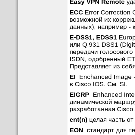
Easy VPN Remote
уда
ECC
Error Correction
возможной их коррек
данных), например - 
E-DSS1, EDSS1
Europe
или Q.931 DSS1 (Digit
передачи голосового
ISDN, одобренный ET
Представляет из себ
EI
Enchanced Image -
в Cisco IOS. См. SI.
EIGRP
Enhanced Inter
динамической маршру
разработанная Cisco.
ent(n)
целая часть от 
EON
стандарт для пе