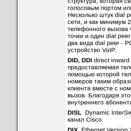
структура, которая 
голосовым портом ил
Несколько штук dial 
сети, и как минимум 
телефонного вызова ч
точки и один dial pee
два вида dial peer - 
устройство VoIP.
DID, DDI
direct inward
предоставляемая тел
помощью которой тел
номеров таким образ
клиента вместе с но
вызов. Благодаря это
внутреннего абонент
DISL
Dynamic InterSw
канал Cisco.
DIX
Ethernet Version 