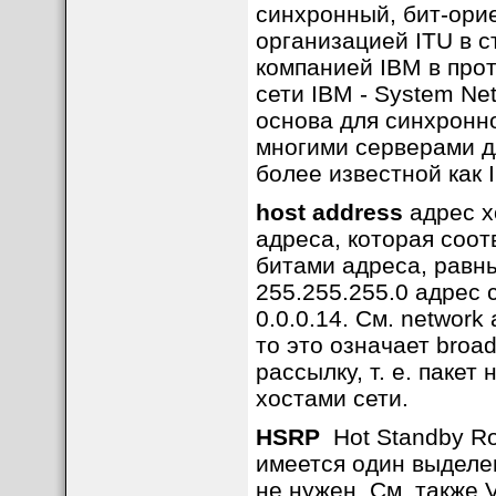
синхронный, бит-ори
организацией ITU в 
компанией IBM в прот
сети IBM - System Ne
основа для синхронног
многими серверами дл
более известной как I
host address
адрес хо
адреса, которая соот
битами адреса, равны
255.255.255.0 адрес с
0.0.0.14. См. network
то это означает broad
рассылку, т. е. пакет
хостами сети.
HSRP
Hot Standby Rou
имеется один выделе
не нужен. См. также 