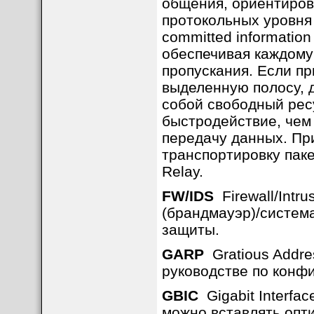
общения, ориентиров
протокольных уровня
committed information
обеспечивая каждому
пропускания. Если п
выделенную полосу, 
собой свободный рес
быстродействие, чем
передачу данных. Пр
транспортировку паке
Relay.
FW/IDS
Firewall/Intr
(брандмауэр)/систем
защиты.
GARP
Gratious Addres
руководстве по конф
GBIC
Gigabit Interfac
можно вставлять опт