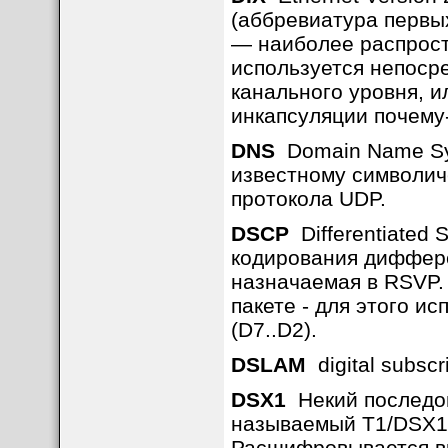
(аббревиатура первых
— наиболее распрост
используется непоср
канального уровня, и
инкапсуляции почему
DNS
Domain Name Sys
известному символич
протокола UDP.
DSCP
Differentiated S
кодирования диффере
назначаемая в RSVP.
пакете - для этого и
(D7..D2).
DSLAM
digital subscri
DSX1
Некий последов
называемый T1/DSX1.
Расшифровывается врод