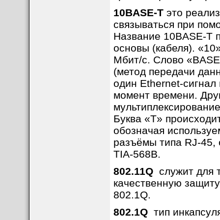
10BASE-T
это реализ
связываться при помощ
Название 10BASE-T п
основы (кабеля). «10
Мбит/с. Слово «BASE
(метод передачи данн
один Ethernet-сигнал
момент времени. Дру
мультиплексирование 
Буква «T» происходит 
обозначая используе
разъёмы типа RJ-45,
TIA-568B.
802.11Q
служит для т
качественную защиту 
802.1Q.
802.1Q
тип инкапсуляц