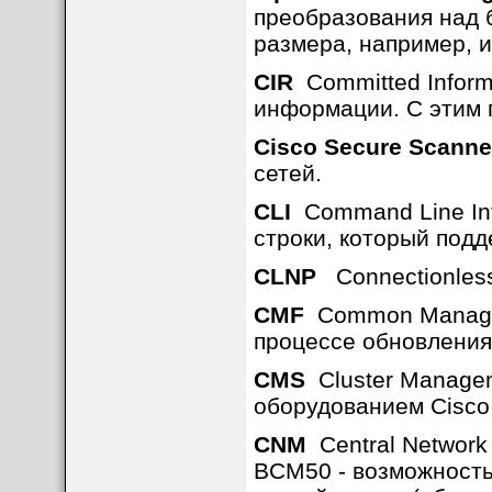
преобразования над 
размера, например, 
CIR
Committed Inform
информации. С этим 
Cisco Secure Scanne
сетей.
CLI
Command Line Int
строки, который подд
CLNP
Connectionless 
CMF
Common Managem
процессе обновления 
CMS
Cluster Managem
оборудованием Cisco 
CNM
Central Network
BCM50 - возможность