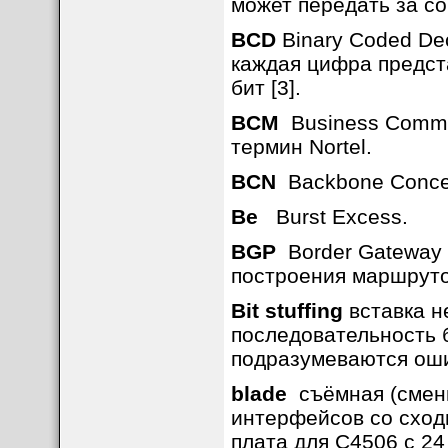
может передать за со
BCD
Binary Coded Dec
каждая цифра предст
бит [3].
BCM
Business Commun
термин Nortel.
BCN
Backbone Concent
Be
Burst Excess.
BGP
Border Gateway P
построения маршруто
Bit stuffing
вставка н
последовательность 
подразумеваются ош
blade
съёмная (сменн
интерфейсов со сход
плата для C4506 с 24