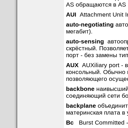
AS обращаются в AS N
AUI
Attachment Unit In
auto-negotiating
авто
мегабит).
auto-sensing
автоопр
скрёстный. Позволяет 
порт - без замены тип
AUX
AUXiliary port -
консольный. Обычно 
позволяющего осущес
backbone
наивысший 
соединяющий сети бо
backplane
объедините
материнская плата в 
Bc
Burst Committed -