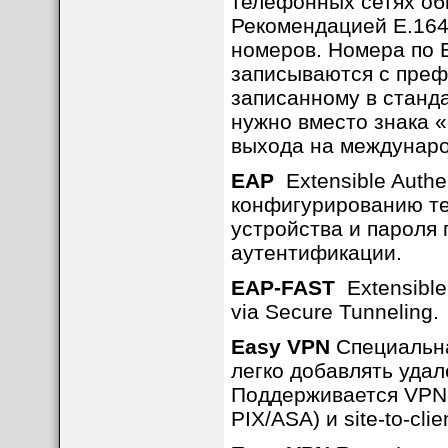
телефонных сетях общ
Рекомендацией E.164
номеров. Номера по 
записываются с преф
записанному в станда
нужно вместо знака 
выхода на междунар
EAP
Extensible Authen
конфигурированию тел
устройства и пароля 
аутентификации.
EAP-FAST
Extensible 
via Secure Tunneling.
Easy VPN
Специальна
легко добавлять удал
Поддерживается VPN-с
PIX/ASA) и site-to-cli